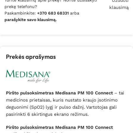
Turite klausimų apie prekę? Norite užsisakyti
Užduoti
prekę telefonu?
klausimą
Paskambinkite:
+370 683 68331
arba
parašykite savo klausimą.
Prekės aprašymas
Piršto pulsoksimetras Medisana PM 100 Connect
– tai
medicinos prietaisas, kuris nustato kraujo įsotinimo
deguonimi (SpO2) lygį ir pulso dažnį. Vartotojas gali
pasirinkti 6 skirtingus ekrano režimus.
Piršto pulsoksimetras Medisana PM 100 Connect