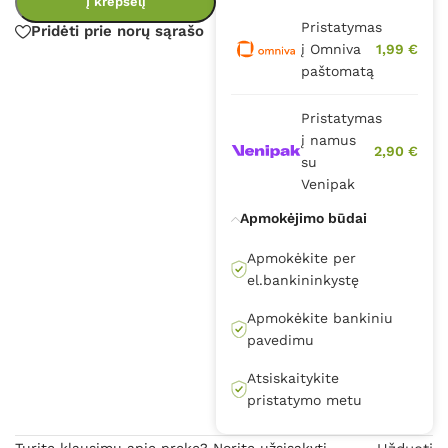
Į krepšelį
Pristatymas
Pridėti prie norų sąrašo
į Omniva
1,99 €
paštomatą
Pristatymas
į namus
2,90 €
su
Venipak
Apmokėjimo būdai
Apmokėkite per
el.bankininkystę
Apmokėkite bankiniu
pavedimu
Atsiskaitykite
pristatymo metu