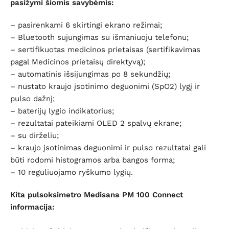
pasižymi šiomis savybėmis:
– pasirenkami 6 skirtingi ekrano režimai;
– Bluetooth sujungimas su išmaniuoju telefonu;
– sertifikuotas medicinos prietaisas (sertifikavimas
pagal Medicinos prietaisų direktyvą);
– automatinis išsijungimas po 8 sekundžių;
– nustato kraujo įsotinimo deguonimi (SpO2) lygį ir
pulso dažnį;
– baterijų lygio indikatorius;
– rezultatai pateikiami OLED 2 spalvų ekrane;
– su dirželiu;
– kraujo įsotinimas deguonimi ir pulso rezultatai gali
būti rodomi histogramos arba bangos forma;
– 10 reguliuojamo ryškumo lygių.
Kita p
ulsoksimetro Medisana PM 100
Connect
informacija: