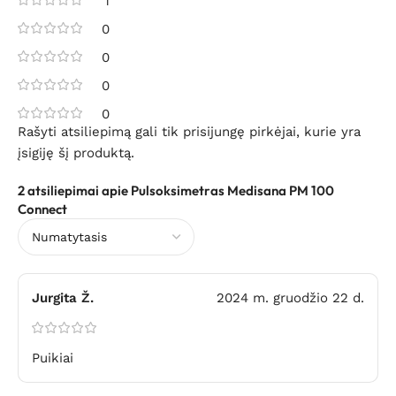
1
0
0
0
0
Rašyti atsiliepimą gali tik prisijungę pirkėjai, kurie yra
įsigiję šį produktą.
2 atsiliepimai apie
Pulsoksimetras Medisana PM 100
Connect
Jurgita Ž.
2024 m. gruodžio 22 d.
Puikiai