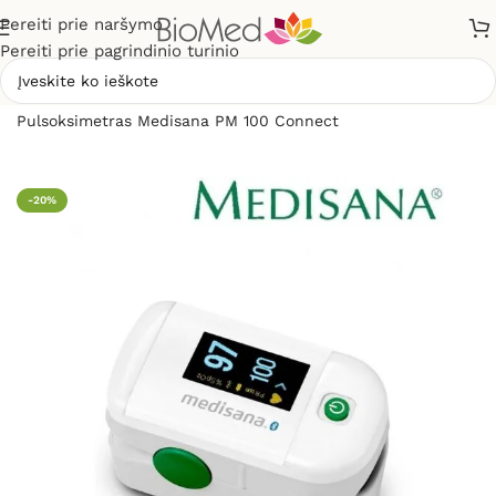
Pereiti prie naršymo
Pereiti prie pagrindinio turinio
Pradžia
»
Sveikatos priežiūrai
»
Pulsoksimetrai
»
Pulsoksimetras Medisana PM 100 Connect
-20%