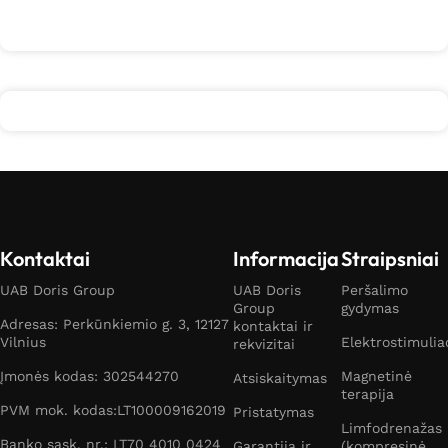
Daugiau
Kontaktai
Informacija
Straipsniai
UAB Doris Group
UAB Doris
Peršalimo
Group
gydymas
Adresas: Perkūnkiemio g. 3, 12127
kontaktai ir
Vilnius
Elektrostimulia
rekvizitai
Įmonės kodas: 302544270
Magnetinė
Atsiskaitymas
terapija
PVM mok. kodas:LT100009162019
Pristatymas
Limfodrenažas
Banko sąsk. nr.: LT70 4010 0424
Garantija ir
(kompresinė