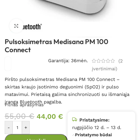
Spustelėkite, kad padidintumėte
Pulsoksimetras Medisana PM 100
Connect
Garantija: 36mėn.
(
2
įvertinimai)
Piršto pulsoksimetras Medisana PM 100 Connect –
skirtas kraujo įsotinimo deguonimi (SpO2) ir pulso
matavimui. Prietaisą galima sinchronizuoti su išmaniąja
įranga Bluetooth pagalba.
Pilnas aprašymas
55,00
€
44,00
€
Pristatysime:
-
+
rugpjūčio 12 d. – 13 d.
Pristatymo būdai