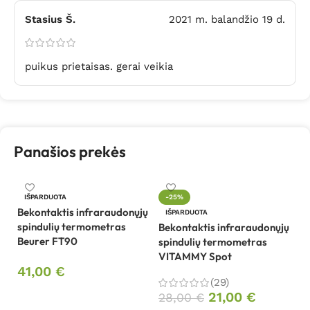
Stasius Š.
2021 m. balandžio 19 d.
puikus prietaisas. gerai veikia
Panašios prekės
Da
IŠPARDUOTA
-25%
r
Bekontaktis infraraudonųjų
IŠPARDUOTA
bu
spindulių termometras
Bekontaktis infraraudonųjų
Beurer FT90
spindulių termometras
1
VITAMMY Spot
41,00
€
(29)
Daugiau
21,00
€
28,00
€