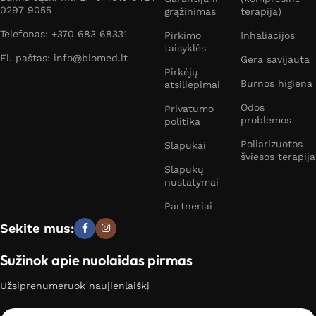
0297 9055
grąžinimas
terapija)
Telefonas: +370 683 68331
Pirkimo
Inhaliacijos
taisyklės
El. paštas: info@biomed.lt
Gera savijauta
Pirkėjų
Burnos higiena
atsiliepimai
Odos
Privatumo
problemos
politika
Poliarizuotos
Slapukai
šviesos terapija
Slapukų
nustatymai
Partneriai
Sekite mus:
Sužinok apie nuolaidas pirmas
Užsiprenumeruok naujienlaiškį