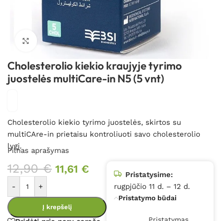
Spustelėkite, kad padidintumėte
Cholesterolio kiekio kraujyje tyrimo
juostelės multiCare-in N5 (5 vnt)
Cholesterolio kiekio tyrimo juostelės, skirtos su
multiCAre-in prietaisu kontroliuoti savo cholesterolio
lygį.
Pilnas aprašymas
12,90
€
11,61
€
Pristatysime:
-
+
rugpjūčio 11 d. – 12 d.
Pristatymo būdai
Į krepšelį
Pristatymas