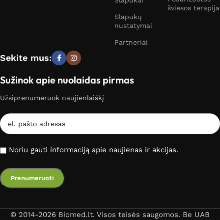
Slapukai
šviesos terapija
Slapukų
nustatymai
Partneriai
Sekite mus:
Sužinok apie nuolaidas pirmas
Užsiprenumeruok naujienlaiškį
Noriu gauti informaciją apie naujienas ir akcijas.
© 2014-2026 Biomed.lt. Visos teisės saugomos. Be UAB