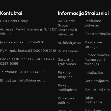
Kontaktai
Informacija
Straipsniai
UAB Doris Group
UAB Doris
Peršalimo
Group
gydymas
Adresas: Perkūnkiemio g. 3, 12127
kontaktai ir
Vilnius
Elektrostimulia
rekvizitai
Įmonės kodas: 302544270
Magnetinė
Atsiskaitymas
terapija
PVM mok. kodas:LT100009162019
Pristatymas
Limfodrenažas
Banko sąsk. nr.: LT70 4010 0424
Garantija ir
(kompresinė
0297 9055
grąžinimas
terapija)
Telefonas: +370 683 68331
Pirkimo
Inhaliacijos
taisyklės
El. paštas: info@biomed.lt
Gera savijauta
Pirkėjų
Burnos higiena
atsiliepimai
Odos
Privatumo
problemos
politika
Poliarizuotos