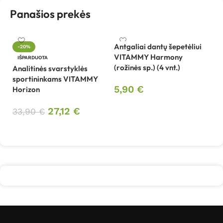
Panašios prekės
Antgaliai dantų šepetėliui
-20%
VITAMMY Harmony
B
IŠPARDUOTA
(rožinės sp.) (4 vnt.)
B
Analitinės svarstyklės
sportininkams VITAMMY
5,90
€
Horizon
4
Į krepšelį
27,12
€
33,90
€
Daugiau