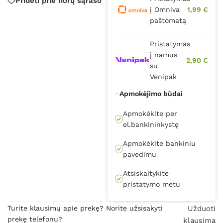
Pridėti prie norų sąrašo
į Omniva
1,99 €
paštomatą
Pristatymas
į namus
2,90 €
su
Venipak
Apmokėjimo būdai
Apmokėkite per
el.bankininkystę
Apmokėkite bankiniu
pavedimu
Atsiskaitykite
pristatymo metu
Turite klausimų apie prekę? Norite užsisakyti
Užduoti
prekę telefonu?
klausimą