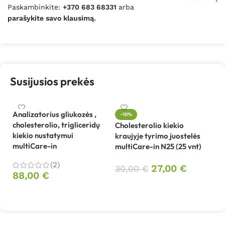
Paskambinkite:
+370 683 68331
arba
parašykite savo klausimą.
Susijusios prekės
Analizatorius gliukozės ,
-10%
cholesterolio, trigliceridų
Cholesterolio kiekio
Gl
kiekio nustatymui
kraujyje tyrimo juostelės
ty
multiCare-in
multiCare-in N25 (25 vnt)
in
(2)
27,00
€
30,00
€
88,00
€
1
Į krepšelį
Į krepšelį