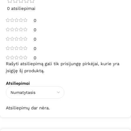
0 atsiliepimai
0
0
0
0
0
Rašyti atsiliepimą gali tik prisijungę pirkėjai, kurie yra
įsigiję šį produktą.
Atsiliepimai
Atsiliepimų dar nėra.