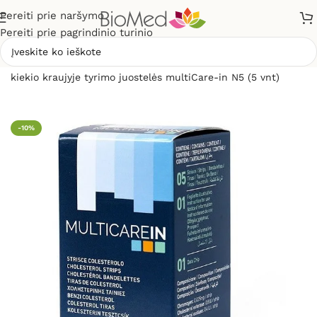
Pereiti prie naršymo
Pereiti prie pagrindinio turinio
Pradžia
»
Sveikatos priežiūrai
»
Gliukomačiai
»
Cholesterolio
kiekio kraujyje tyrimo juostelės multiCare-in N5 (5 vnt)
-10%