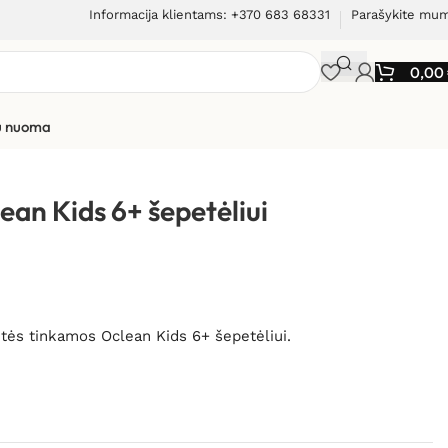
Informacija klientams: +370 683 68331
Parašykite mu
0,00
ių nuoma
aitinės galvutės Oclean Kids 6+ šepetėliui (2vnt.)
ean Kids 6+ šepetėliui
utės tinkamos Oclean Kids 6+ šepetėliui.