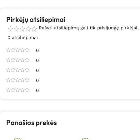
Pirkėjų atsiliepimai
Rašyti atsiliepimą gali tik prisijungę pirkėjai,
0 atsiliepimai
0
0
0
0
0
Panašios prekės