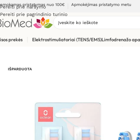
emokamas pristatymas nuo 100€
Apmokėjimas pristatymo metu
Pereiti prie naršymo
Pereiti prie pagrindinio turinio
isos prekės
Elektrostimuliatoriai (TENS/EMS)
Limfodrenažo apa
Pradžia
»
Sveikatos priežiūrai
»
Burnos higienos, dantų prieži
IŠPARDUOTA