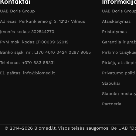
Kontaktai
Informacij
UAB Doris Group
UAB Doris Group 
Adresas: Perkūnkiemio g. 3, 12127 Vilnius
Atsiskaitymas
Įmonės kodas: 302544270
Pristatymas
PVM mok. kodas:LT100009162019
Garantija ir grą
Banko sąsk. nr.: LT70 4010 0424 0297 9055
Pirkimo taisyklė
Telefonas: +370 683 68331
Pirkėjų atsiliepi
El. paštas: info@biomed.lt
Privatumo politi
Slapukai
Slapukų nustat
Partneriai
© 2014-2026 Biomed.lt. Visos teisės saugomos. Be UAB "Dori