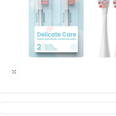
Spustelėkite, kad padidintumėte