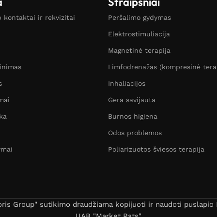
a
Straipsniai
kontaktai ir rekvizitai
Peršalimo gydymas
Elektrostimuliacija
Magnetinė terapija
žinimas
Limfodrenažas (kompresinė tera
s
Inhaliacijos
mai
Gera savijauta
ka
Burnos higiena
Odos problemos
ymai
Poliarizuotos šviesos terapija
s Group" sutikimo draudžiama kopijuoti ir naudoti puslapio B
UAB "Market Rats"