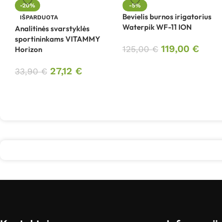
-20%
-5%
Bevielis burnos irigatorius
IŠPARDUOTA
Waterpik WF-11 ION
Analitinės svarstyklės
sportininkams VITAMMY
119,00
€
125,00
€
Horizon
27,12
€
33,90
€