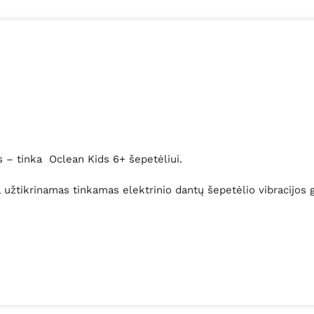
s – tinka Oclean Kids 6+ šepetėliui.
užtikrinamas tinkamas elektrinio dantų šepetėlio vibracijos gre