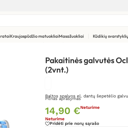
ratai
Kraujospūdžio matuokliai
Masažuokliai
Kūdikių svarstykl
ūros priemonės
»
Dantų šepetėlių pakaitinės galvutės ir kita
»
Pak
Pakaitinės galvutės Ocl
(2vnt.)
Baltos spalvos el. dantų šepetėlio galv
Pilnas aprašymas
14,90
€
Neturime
Neturime
Pridėti prie norų sąrašo