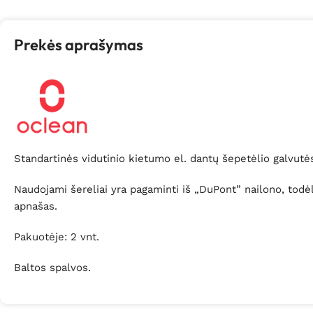
Prekės aprašymas
Standartinės vidutinio kietumo el. dantų šepetėlio galvutė
Naudojami šereliai yra pagaminti iš „DuPont” nailono, todėl 
apnašas.
Pakuotėje: 2 vnt.
Baltos spalvos.