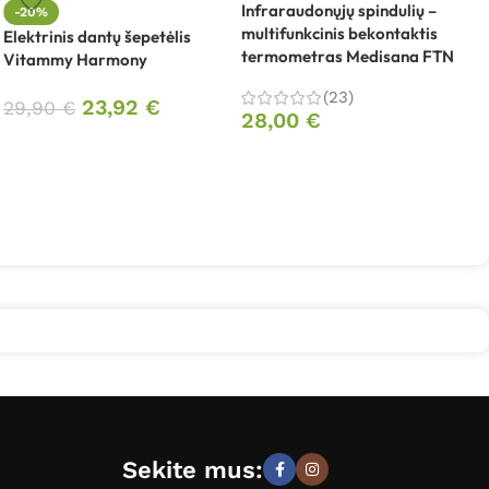
Infraraudonųjų spindulių –
-20%
multifunkcinis bekontaktis
Elektrinis dantų šepetėlis
I
termometras Medisana FTN
Vitammy Harmony
l
(23)
23,92
€
29,90
€
28,00
€
Sekite mus: