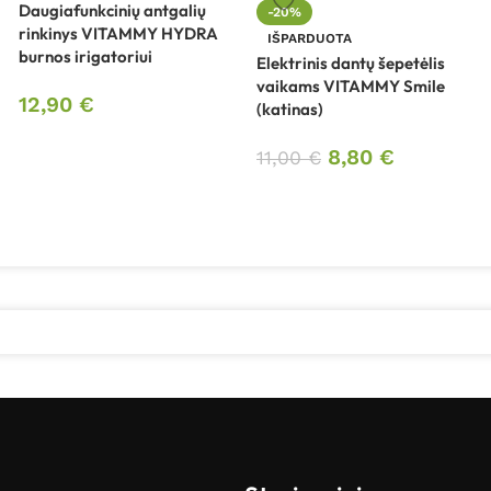
Daugiafunkcinių antgalių
-20%
rinkinys VITAMMY HYDRA
IŠPARDUOTA
burnos irigatoriui
Elektrinis dantų šepetėlis
vaikams VITAMMY Smile
12,90
€
(katinas)
8,80
€
11,00
€