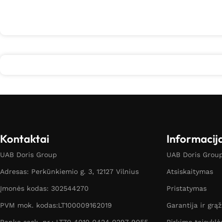
Kontaktai
Informacij
UAB Doris Group
UAB Doris Group 
Adresas: Perkūnkiemio g. 3, 12127 Vilnius
Atsiskaitymas
Įmonės kodas: 302544270
Pristatymas
PVM mok. kodas:LT100009162019
Garantija ir grą