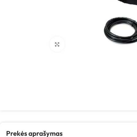
Spustelėkite, kad padidintumėte
Prekės aprašymas