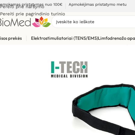
emokamas pristatymas nuo 100€
Apmokėjimas pristatymo metu
Pereiti prie naršymo
Pereiti prie pagrindinio turinio
isos prekės
Elektrostimuliatoriai (TENS/EMS)
Limfodrenažo apa
Pradžia
»
Skausmo gydymui, malšinimui
»
Pagal prekės rūšį
»