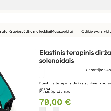
ratai
Kraujospūdžio matuokliai
Masažuokliai
Kūdikių svarstykl
Magneto terapijos aparatai
»
Elastinis terapinis diržas I-TECH su
Elastinis terapinis dir
solenoidais
Garantija: 24
Elastinis terapinis diržas su dviem sol
aparatui.
Pilnas aprašymas
79,00
€