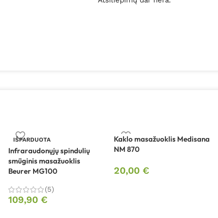
Atsiliepimų dar nėra.
Kaklo masažuoklis Medisana
IŠPARDUOTA
NM 870
Infraraudonųjų spindulių
smūginis masažuoklis
20,00
€
Beurer MG100
(5)
109,90
€