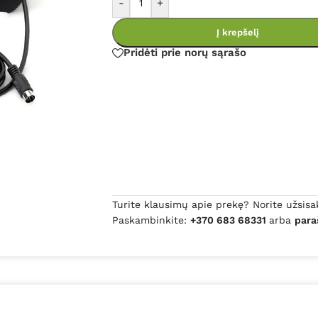
-
+
Į krepšelį
Pridėti prie norų sąrašo
Turite klausimų apie prekę? Norite užsisa
Paskambinkite:
+370 683 68331
arba
para