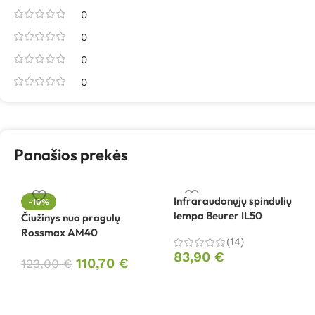
0
0
0
0
Panašios prekės
Infraraudonųjų spindulių
-10%
lempa Beurer IL50
Čiužinys nuo pragulų
Rossmax AM40
(14)
83,90
€
110,70
€
123,00
€