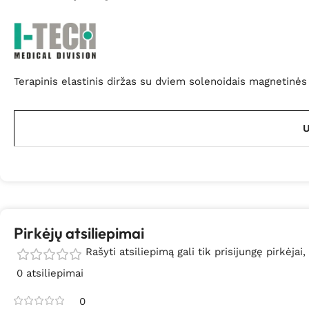
Terapinis elastinis diržas su dviem solenoidais magnetinė
U
Pirkėjų atsiliepimai
Rašyti atsiliepimą gali tik prisijungę pirkėjai,
0 atsiliepimai
0