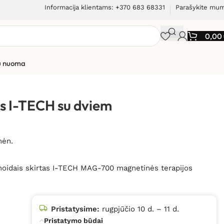
Informacija klientams: +370 683 68331
Parašykite mu
0,00
ių nuoma
 dviem solenoidais
žas I-TECH su dviem
mėn.
enoidais skirtas I-TECH MAG-700 magnetinės terapijos
Pristatysime:
rugpjūčio 10 d. – 11 d.
Pristatymo būdai