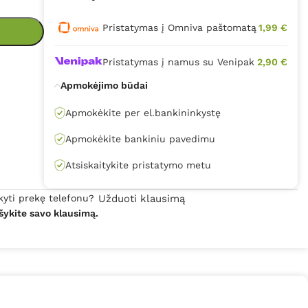
Pristatymas į Omniva paštomatą
1,99 €
Pristatymas į namus su Venipak
2,90 €
Apmokėjimo būdai
Apmokėkite per el.bankininkystę
Apmokėkite bankiniu pavedimu
Atsiskaitykite pristatymo metu
kyti prekę telefonu?
Užduoti klausimą
šykite savo klausimą.