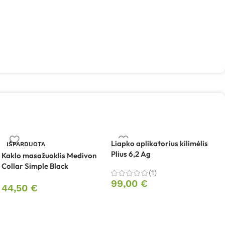
Liapko aplikatorius kilimėlis
L
IŠPARDUOTA
Plius 6,2 Ag
a
Kaklo masažuoklis Medivon
P
Collar Simple Black
(1)
99,00
€
44,50
€