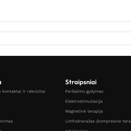
a
Straipsniai
kontaktai ir rekvizitai
Peršalimo gydymas
Elektrostimuliacija
Magnetinė terapija
žinimas
Limfodrenažas (kompresinė tera