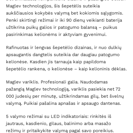
Maglev technologijos, šis šepetėlis suteikia
aukščiausios kokybės valymą bet kokiomis sąlygomis.
Penki skirtingi režimai ir iki 90 dienų veikianti baterija
užtikrina puikų galios ir patogumo balansą – puikus
pasirinkimas kelionėms ir aktyviam gyvenimui.
Rafinuotas ir lengvas šepetėlio dizainas, ir nuo dulkių
apsaugantis dangtelis suteikia dar daugiau patogumo
kelionėse. Kasdien jis tarnauja kaip papildoma
šepetėlio rankena, o kelionėse – kaip kelioninis dėklas.
Maglev variklis. Profesionali galia. Naudodamas
pažangią Maglev technologiją, variklis pasiekia net 72
000 judesių per minutę, užtikrindamas gilų, bet švelnų
valymą. Puikiai pašalina apnašas ir apsaugo dantenas.
5 valymo režimai su LED indikatoriais: rinkitės iš
jautraus, kasdienio, gilaus, balinimo arba masažo
režimų ir pritaikykite valymą pagal savo poreikius.