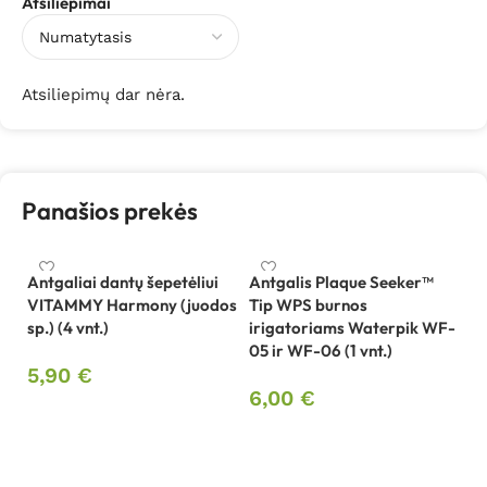
Atsiliepimai
Atsiliepimų dar nėra.
Panašios prekės
Antgaliai dantų šepetėliui
Antgalis Plaque Seeker™
VITAMMY Harmony (juodos
Tip WPS burnos
Be
sp.) (4 vnt.)
irigatoriams Waterpik WF-
W
05 ir WF-06 (1 vnt.)
5,90
€
1
6,00
€
Į krepšelį
Į krepšelį