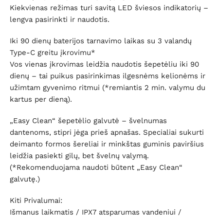
Kiekvienas režimas turi savitą LED šviesos indikatorių –
lengva pasirinkti ir naudotis.
Iki 90 dienų baterijos tarnavimo laikas su 3 valandų
Type-C greitu įkrovimu*
Vos vienas įkrovimas leidžia naudotis šepetėliu iki 90
dienų – tai puikus pasirinkimas ilgesnėms kelionėms ir
užimtam gyvenimo ritmui (*remiantis 2 min. valymu du
kartus per dieną).
„Easy Clean“ šepetėlio galvutė – švelnumas
dantenoms, stipri jėga prieš apnašas. Specialiai sukurti
deimanto formos šereliai ir minkštas guminis paviršius
leidžia pasiekti gilų, bet švelnų valymą.
(*Rekomenduojama naudoti būtent „Easy Clean“
galvutę.)
Kiti Privalumai:
Išmanus laikmatis / IPX7 atsparumas vandeniui /