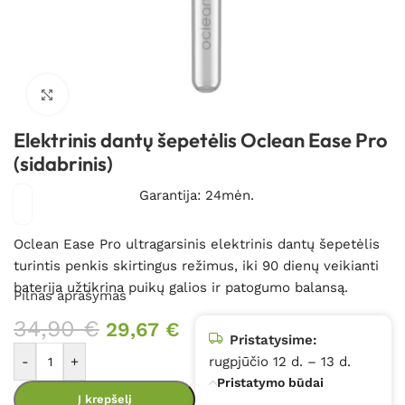
Spustelėkite, kad padidintumėte
Elektrinis dantų šepetėlis Oclean Ease Pro
(sidabrinis)
Garantija: 24mėn.
Oclean Ease Pro ultragarsinis elektrinis dantų šepetėlis
turintis penkis skirtingus režimus, iki 90 dienų veikianti
baterija užtikrina puikų galios ir patogumo balansą.
Pilnas aprašymas
34,90
€
29,67
€
Pristatysime:
-
+
rugpjūčio 12 d. – 13 d.
Pristatymo būdai
Į krepšelį