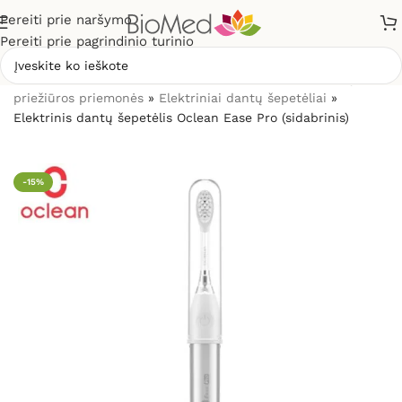
Pereiti prie naršymo
Pereiti prie pagrindinio turinio
Pradžia
»
Sveikatos priežiūrai
»
Burnos higienos, dantų
priežiūros priemonės
»
Elektriniai dantų šepetėliai
»
Elektrinis dantų šepetėlis Oclean Ease Pro (sidabrinis)
-15%