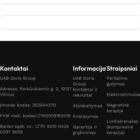
Kontaktai
Informacija
Straipsniai
UAB Doris Group
UAB Doris
Peršalimo
Group
gydymas
Adresas: Perkūnkiemio g. 3, 12127
kontaktai ir
Vilnius
Elektrostimulia
rekvizitai
Įmonės kodas: 302544270
Magnetinė
Atsiskaitymas
terapija
PVM mok. kodas:LT100009162019
Pristatymas
Limfodrenažas
Banko sąsk. nr.: LT70 4010 0424
Garantija ir
(kompresinė
0297 9055
grąžinimas
terapija)