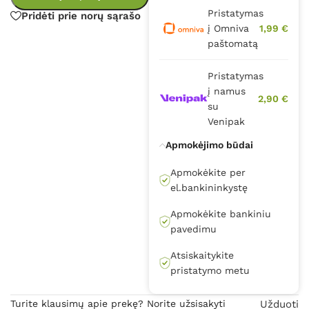
Pristatymas
Pridėti prie norų sąrašo
į Omniva
1,99 €
paštomatą
Pristatymas
į namus
2,90 €
su
Venipak
Apmokėjimo būdai
Apmokėkite per
el.bankininkystę
Apmokėkite bankiniu
pavedimu
Atsiskaitykite
pristatymo metu
Turite klausimų apie prekę? Norite užsisakyti
Užduoti