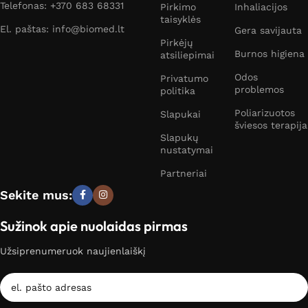
Telefonas: +370 683 68331
Pirkimo
Inhaliacijos
taisyklės
El. paštas: info@biomed.lt
Gera savijauta
Pirkėjų
Burnos higiena
atsiliepimai
Odos
Privatumo
problemos
politika
Poliarizuotos
Slapukai
šviesos terapija
Slapukų
nustatymai
Partneriai
Sekite mus:
Sužinok apie nuolaidas pirmas
Užsiprenumeruok naujienlaiškį