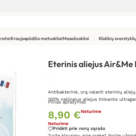
ratai
Kraujospūdžio matuokliai
Masažuokliai
Kūdikių svarstykl
pai difuzoriams
»
Eterinis aliejus Air&Me Pure Air
Eterinis aliejus Air&Me 
Antibakterinė, orą valanti eterinių aliej
100% natūralus aliejus tinkantis ultraga
Pilnas aprašymas
8,90
€
Neturime
Neturime
Pridėti prie norų sąrašo
Turite klausimų apie prekę? Norite užsisa