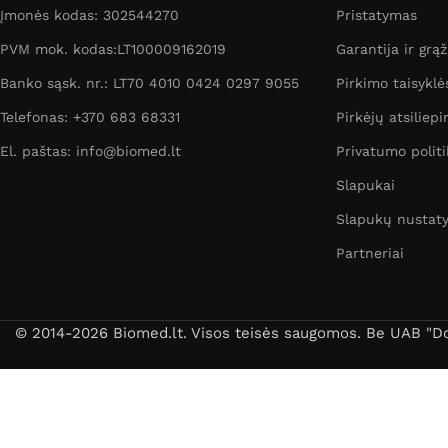
Įmonės kodas: 302544270
Pristatymas
PVM mok. kodas:LT100009162019
Garantija ir grą
Banko sąsk. nr.: LT70 4010 0424 0297 9055
Pirkimo taisyklė
Telefonas: +370 683 68331
Pirkėjų atsiliepi
El. paštas: info@biomed.lt
Privatumo politi
Slapukai
Slapukų nustat
Partneriai
© 2014-2026 Biomed.lt. Visos teisės saugomos. Be UAB "Dori