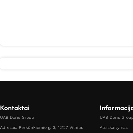
Kontaktai
Informacij
UAB Doris Group
UAB Doris Group 
Adresas: Perkūnkiemio g. 3, 12127 Vilnius
Atsiskaitymas