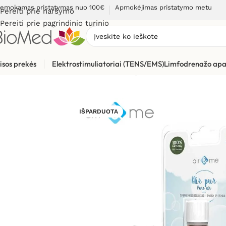
emokamas pristatymas nuo 100€
Apmokėjimas pristatymo metu
Pereiti prie naršymo
Pereiti prie pagrindinio turinio
isos prekės
Elektrostimuliatoriai (TENS/EMS)
Limfodrenažo apa
Pradžia
»
Sveikiems namams
»
Kvapų difuzoriai ir kvapai
»
Kva
IŠPARDUOTA