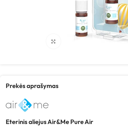
Spustelėkite, kad padidintumėte
Prekės aprašymas
Eterinis aliejus Air&Me Pure Air