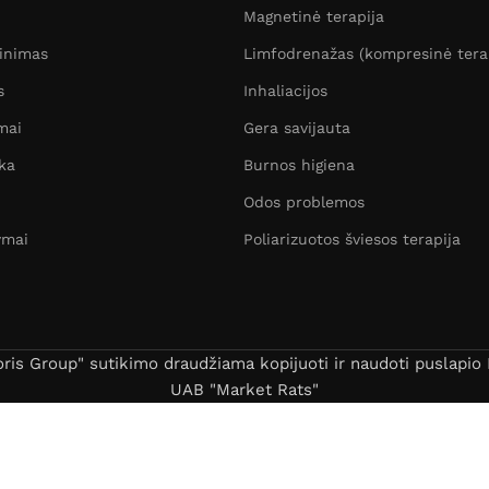
Magnetinė terapija
žinimas
Limfodrenažas (kompresinė tera
s
Inhaliacijos
mai
Gera savijauta
ka
Burnos higiena
Odos problemos
ymai
Poliarizuotos šviesos terapija
s Group" sutikimo draudžiama kopijuoti ir naudoti puslapio B
UAB "Market Rats"