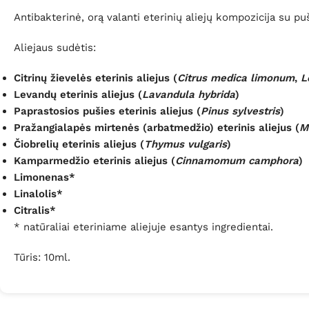
Antibakterinė, orą valanti eterinių aliejų kompozicija su pu
Aliejaus sudėtis:
Citrinų žievelės eterinis aliejus (
Citrus medica limonum
,
L
Levandų eterinis aliejus (
Lavandula hybrida
)
Paprastosios pušies eterinis aliejus (
Pinus sylvestris
)
Pražangialapės mirtenės (arbatmedžio) eterinis aliejus (
M
Čiobrelių eterinis aliejus (
Thymus vulgaris
)
Kamparmedžio eterinis aliejus (
Cinnamomum camphora
)
Limonenas*
Linalolis*
Citralis*
* natūraliai eteriniame aliejuje esantys ingredientai.
Tūris
:
10ml
.