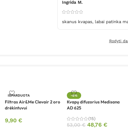
Ingrida M.
skanus kvapas, labai patinka m
Rodyti da
IŠPARDUOTA
-8%
Filtras Air&Me Clevair 2 oro
Kvapų difuzorius Medisana
drėkintuvui
AD 625
(15)
9,90
€
48,76
€
53,00
€