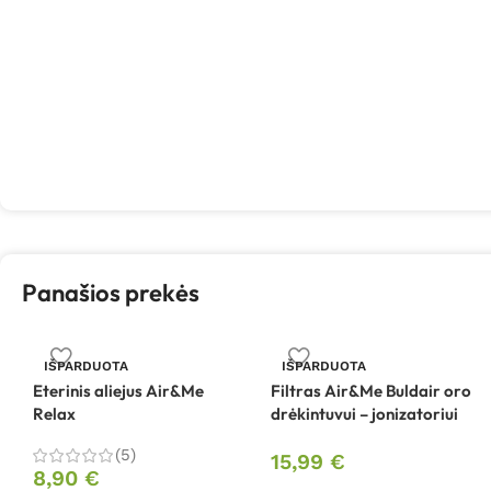
Panašios prekės
IŠPARDUOTA
IŠPARDUOTA
Eterinis aliejus Air&Me
Filtras Air&Me Buldair oro
Relax
drėkintuvui – jonizatoriui
(5)
15,99
€
8,90
€