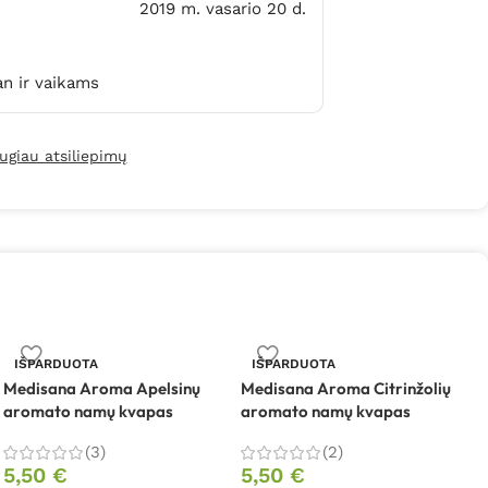
2019 m. vasario 20 d.
an ir vaikams
ugiau atsiliepimų
IŠPARDUOTA
IŠPARDUOTA
Medisana Aroma Apelsinų
Medisana Aroma Citrinžolių
M
aromato namų kvapas
aromato namų kvapas
a
(3)
(2)
5,50
€
5,50
€