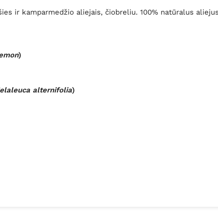
šies ir kamparmedžio aliejais, čiobreliu. 100% natūralus alieju
emon
)
elaleuca alternifolia
)