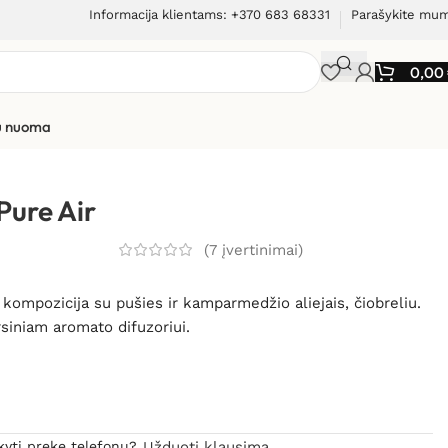
Informacija klientams: +370 683 68331
Parašykite mu
0,00
ių nuoma
Pure Air
(
7
įvertinimai)
ų kompozicija su pušies ir kamparmedžio aliejais, čiobreliu.
rsiniam aromato difuzoriui.
kyti prekę telefonu?
Užduoti klausimą