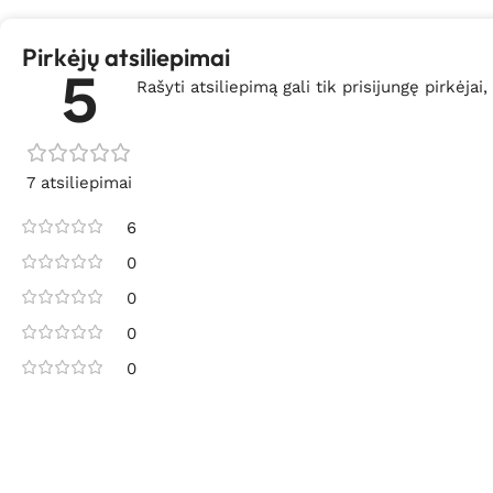
Pirkėjų atsiliepimai
5
Rašyti atsiliepimą gali tik prisijungę pirkėjai,
7 atsiliepimai
6
0
0
0
0