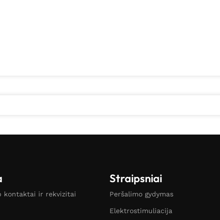
a
Straipsniai
kontaktai ir rekvizitai
Peršalimo gydymas
Elektrostimuliacija