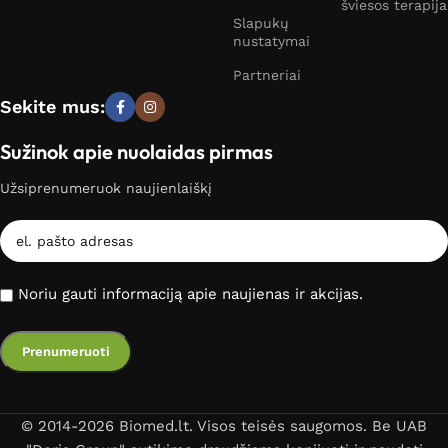
šviesos terapija
Slapukų
nustatymai
Partneriai
Sekite mus:
Sužinok apie nuolaidas pirmas
Užsiprenumeruok naujienlaiškį
Noriu gauti informaciją apie naujienas ir akcijas.
© 2014-2026 Biomed.lt. Visos teisės saugomos. Be UAB