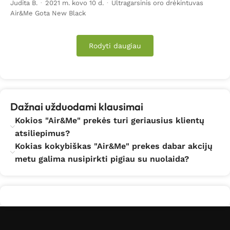
Judita B.
·
2021 m. kovo 10 d.
·
Ultragarsinis oro drėkintuvas
Air&Me Gota New Black
Rodyti daugiau
Dažnai užduodami klausimai
Kokios "Air&Me" prekės turi geriausius klientų
atsiliepimus?
Kokias kokybiškas "Air&Me" prekes dabar akcijų
metu galima nusipirkti pigiau su nuolaida?