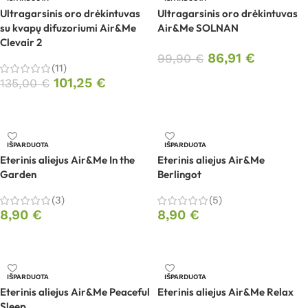
Ultragarsinis oro drėkintuvas
Ultragarsinis oro drėkintuvas
su kvapų difuzoriumi Air&Me
Air&Me SOLNAN
Clevair 2
86,91
€
99,90
€
(11)
101,25
€
Daugiau
135,00
€
Daugiau
IŠPARDUOTA
IŠPARDUOTA
Eterinis aliejus Air&Me In the
Eterinis aliejus Air&Me
Garden
Berlingot
(3)
(5)
8,90
€
8,90
€
Daugiau
Daugiau
IŠPARDUOTA
IŠPARDUOTA
Eterinis aliejus Air&Me Peaceful
Eterinis aliejus Air&Me Relax
Sleep