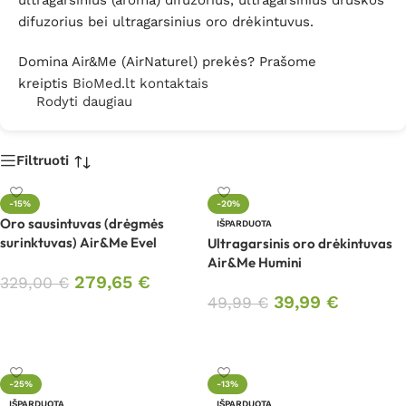
ultragarsinius (aroma) difuzorius, ultragarsinius druskos
difuzorius bei ultragarsinius oro drėkintuvus.
Domina Air&Me (AirNaturel) prekės? Prašome
kreiptis
BioMed.lt kontaktais
Rodyti daugiau
Filtruoti
-15%
-20%
Oro sausintuvas (drėgmės
IŠPARDUOTA
surinktuvas) Air&Me Evel
Ultragarsinis oro drėkintuvas
Air&Me Humini
279,65
€
329,00
€
39,99
€
49,99
€
Į krepšelį
Daugiau
-25%
-13%
IŠPARDUOTA
IŠPARDUOTA