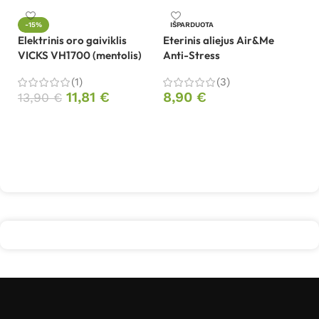
-15%
IŠPARDUOTA
Elektrinis oro gaiviklis
Eterinis aliejus Air&Me
Fi
VICKS VH1700 (mentolis)
Anti-Stress
dr
(1)
(3)
1
11,81
€
8,90
€
13,90
€
Į krepšelį
Daugiau