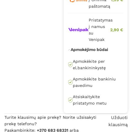
paštomatą
Pristatymas
į namus
2,90 €
su
Venipak
Apmokėjimo būdai
Apmokėkite per
el.bankininkystę
Apmokėkite bankiniu
pavedimu
Atsiskaitykite
pristatymo metu
Turite klausimų apie prekę? Norite užsisakyti
Užduoti
prekę telefonu?
klausimą
Paskambinkite:
+370 683 68331
arba