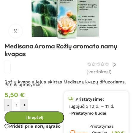
Spustelėkite, kad padidintumėte
Medisana Aroma Rožių aromato namų
kvapas
(
3
įvertinimai)
Rožių kvapo aliejus skirtas Medisana kvapų difuzoriams.
Pilnas aprašymas
5,50
€
Pristatysime:
-
+
rugpjūčio 10 d. – 11 d.
Pristatymo būdai
Į krepšelį
Pridėti prie norų sąrašo
Pristatymas
į Omniva
1,99 €