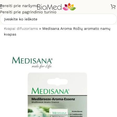
Pereiti prie naršymo
Pereiti prie pagrindinio turinio
Pradžia
»
Sveikiems namams
»
Kvapų difuzoriai ir kvapai
»
Kvapai difuzoriams
»
Medisana Aroma Rožių aromato namų
kvapas