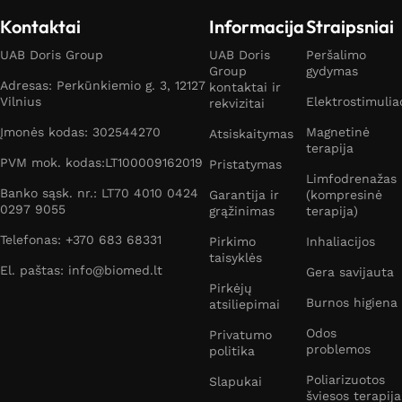
Kontaktai
Informacija
Straipsniai
UAB Doris Group
UAB Doris
Peršalimo
Group
gydymas
Adresas: Perkūnkiemio g. 3, 12127
kontaktai ir
Vilnius
Elektrostimulia
rekvizitai
Įmonės kodas: 302544270
Magnetinė
Atsiskaitymas
terapija
PVM mok. kodas:LT100009162019
Pristatymas
Limfodrenažas
Banko sąsk. nr.: LT70 4010 0424
Garantija ir
(kompresinė
0297 9055
grąžinimas
terapija)
Telefonas: +370 683 68331
Pirkimo
Inhaliacijos
taisyklės
El. paštas: info@biomed.lt
Gera savijauta
Pirkėjų
Burnos higiena
atsiliepimai
Odos
Privatumo
problemos
politika
Poliarizuotos
Slapukai
šviesos terapija