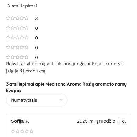
3 atsiliepimai
3
0
0
0
0
Rašyti atsiliepimą gali tik prisijungę pirkėjai, kurie yra
įsigiję šį produktą.
3 atsiliepimai apie
Medisana Aroma Rožių aromato namų
kvapas
Sofija P.
2025 m. gruodžio 11 d.