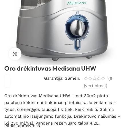
Spustelėkite, kad padidintumėte
Oro drėkintuvas Medisana UHW
Garantija: 36mėn.
(
9
įvertinimai)
Oro drėkintuvas Medisana UHW – net 30m2 ploto
patalpų drėkinimui tinkamas prietaisas. Jo veikimas –
tylus, o energijos tausoja tik tiek, kiek reikia. Galima
automatinio išsijungimo funkcija. Drėkintuvo našumas –
iki 230 ml/val. Vandens rezervuaro talpa 4,2L.
Pilnas aprašymas