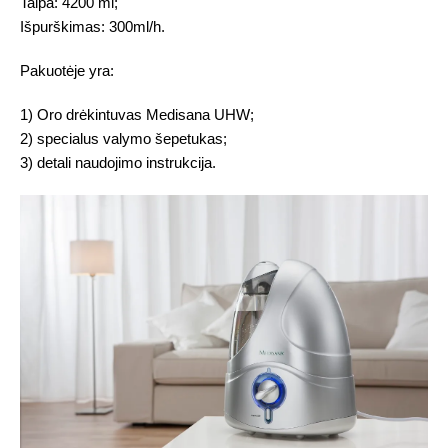
Talpa: 4200 ml;
Išpurškimas: 300ml/h.
Pakuotėje yra:
1) Oro drėkintuvas Medisana UHW;
2) specialus valymo šepetukas;
3) detali naudojimo instrukcija.