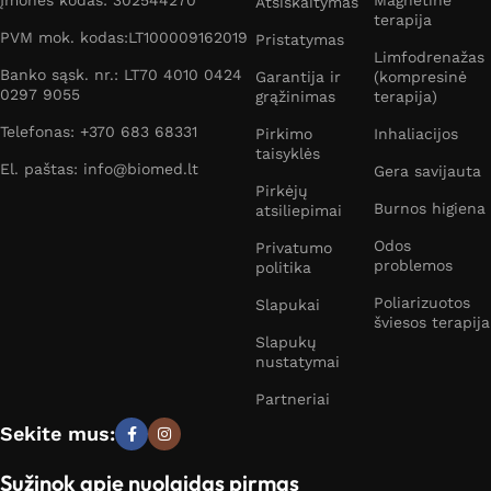
Įmonės kodas: 302544270
Magnetinė
Atsiskaitymas
terapija
PVM mok. kodas:LT100009162019
Pristatymas
Limfodrenažas
Banko sąsk. nr.: LT70 4010 0424
Garantija ir
(kompresinė
0297 9055
grąžinimas
terapija)
Telefonas: +370 683 68331
Pirkimo
Inhaliacijos
taisyklės
El. paštas: info@biomed.lt
Gera savijauta
Pirkėjų
Burnos higiena
atsiliepimai
Odos
Privatumo
problemos
politika
Poliarizuotos
Slapukai
šviesos terapija
Slapukų
nustatymai
Partneriai
Sekite mus:
Sužinok apie nuolaidas pirmas