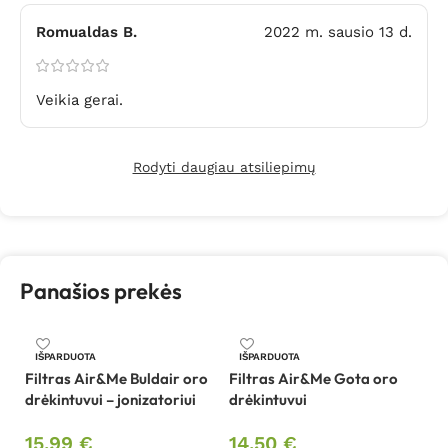
Romualdas B.
2022 m. sausio 13 d.
Veikia gerai.
Rodyti daugiau atsiliepimų
Panašios prekės
Fi
IŠPARDUOTA
IŠPARDUOTA
V
Filtras Air&Me Buldair oro
Filtras Air&Me Gota oro
drėkintuvui – jonizatoriui
drėkintuvui
1
15,99
€
14,50
€