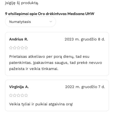
įsigiję šį produktą.
9 atsiliepimai apie
Oro drėkintuvas Medisana UHW
Andrius R.
2023 m. gruodžio 8 d.
Prietaisas atkeliavo per porą dienų, tad esu
patenkintas. Įpakavimas saugus, tad prekė nevuvo
pažeista ir veikia tinkamai.
Virginija A.
2022 m. gruodžio 7 d.
Veikia tyliai ir puikiai atgaivina orą!