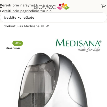
Pereiti prie naršymo
Pereiti prie pagrindinio turinio
Pradžia
»
Sveikiems namams
»
Oro drėkintuvai
»
Oro
drėkintuvas Medisana UHW
-10%
IŠPARDUOTA