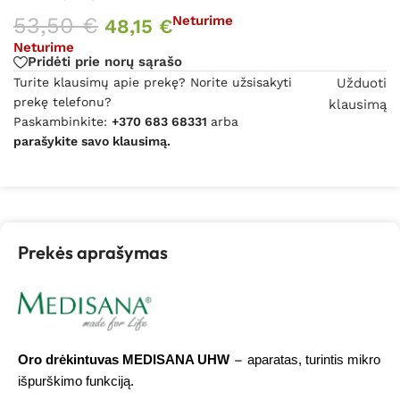
53,50
€
Neturime
48,15
€
Neturime
Pridėti prie norų sąrašo
Turite klausimų apie prekę? Norite užsisakyti
Užduoti
prekę telefonu?
klausimą
Paskambinkite:
+370 683 68331
arba
parašykite savo klausimą.
Prekės aprašymas
Oro drėkintuvas MEDISANA UHW
–
aparatas, turintis mikro
išpurškimo funkciją.