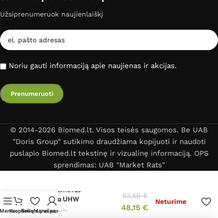
Užsiprenumeruok naujienlaiškį
Noriu gauti informaciją apie naujienas ir akcijas.
© 2014-2026 Biomed.lt. Visos teisės saugomos. Be UAB
"Doris Group" sutikimo draudžiama kopijuoti ir naudoti
puslapio Biomed.lt tekstinę ir vizualinę informaciją. OPS
sprendimas: UAB "Market Rats"
Oro drėkintuvas
53,50
€
Medisana UHW
Neturime
48,15
€
Meniu
Krepšelis
Norų sąrašas
Mano paskyra