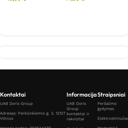
Daugiau
Daugiau
Kontaktai
Informacija
Straipsniai
UAB Doris Group
UAB Doris
Peršalimo
Group
gydymas
Adresas: Perkūnkiemio g. 3, 12127
kontaktai ir
Vilnius
Elektrostimulia
rekvizitai