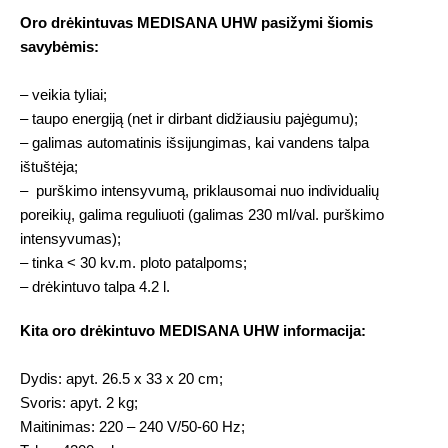
Oro drėkintuvas MEDISANA UHW pasižymi šiomis
savybėmis:
– veikia tyliai;
– taupo energiją (net ir dirbant didžiausiu pajėgumu);
– galimas automatinis išsijungimas, kai vandens talpa
ištuštėja;
– purškimo intensyvumą, priklausomai nuo individualių
poreikių, galima reguliuoti (galimas 230 ml/val. purškimo
intensyvumas);
– tinka < 30 kv.m. ploto patalpoms;
– drėkintuvo talpa 4.2 l.
Kita o
r
o drėkintuvo MEDISANA UHW informacija:
Dydis: apyt. 26.5 x 33 x 20 cm;
Svoris: apyt. 2 kg;
Maitinimas: 220 – 240 V/50-60 Hz;