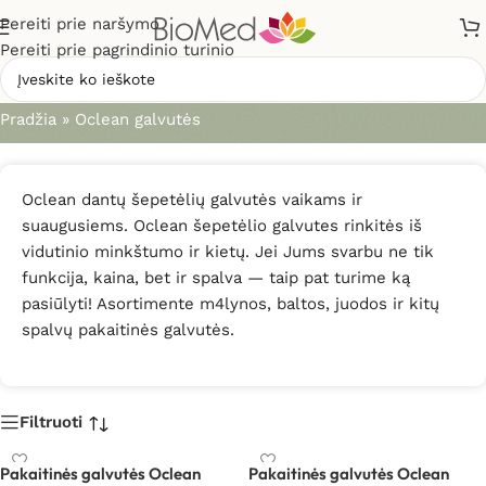
Pereiti prie naršymo
Pereiti prie pagrindinio turinio
Oclean galvutės
Pradžia
»
Oclean galvutės
Oclean dantų šepetėlių galvutės vaikams ir
suaugusiems. Oclean šepetėlio galvutes rinkitės iš
vidutinio minkštumo ir kietų. Jei Jums svarbu ne tik
funkcija, kaina, bet ir spalva — taip pat turime ką
pasiūlyti! Asortimente m4lynos, baltos, juodos ir kitų
spalvų pakaitinės galvutės.
Filtruoti
Pakaitinės galvutės Oclean
Pakaitinės galvutės Oclean