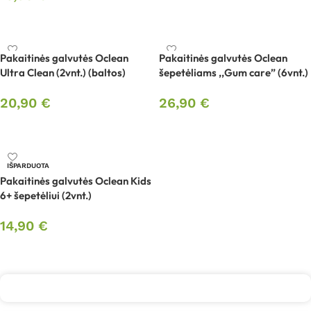
Į krepšelį
Į krepšelį
Pakaitinės galvutės Oclean
Pakaitinės galvutės Oclean
Ultra Clean (2vnt.) (baltos)
šepetėliams ,,Gum care” (6vnt.)
20,90
€
26,90
€
Į krepšelį
Į krepšelį
IŠPARDUOTA
Pakaitinės galvutės Oclean Kids
6+ šepetėliui (2vnt.)
14,90
€
Daugiau