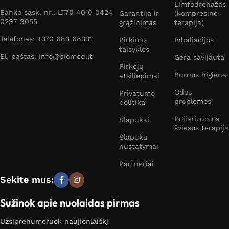
Limfodrenažas
Banko sąsk. nr.: LT70 4010 0424
Garantija ir
(kompresinė
0297 9055
grąžinimas
terapija)
Telefonas: +370 683 68331
Pirkimo
Inhaliacijos
taisyklės
El. paštas: info@biomed.lt
Gera savijauta
Pirkėjų
Burnos higiena
atsiliepimai
Odos
Privatumo
problemos
politika
Poliarizuotos
Slapukai
šviesos terapija
Slapukų
nustatymai
Partneriai
Sekite mus:
Sužinok apie nuolaidas pirmas
Užsiprenumeruok naujienlaiškį