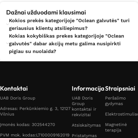
Dažnai užduodami klausimai
Kokios prekės kategorijoje "Oclean galvutės" turi
geriausius klientų atsiliepimus?
Kokias kokybiškas prekes kategorijoje "Oclean
galvutės" dabar akcijų metu galima nusipirkti
pigiau su nuolaida?
Kontaktai
Informacija
Straipsniai
UAB Doris Group
UAB Doris
Peršalimo
Group
gydymas
Adresas: Perkūnkiemio g. 3, 12127
kontaktai ir
Vilnius
Elektrostimulia
rekvizitai
Įmonės kodas: 302544270
Magnetinė
Atsiskaitymas
terapija
PVM mok. kodas:LT100009162019
Pristatymas