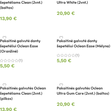
šepetėliams Clean (2vnt.)
Ultra White (2vnt.)
(baltos)
20,90
€
13,90
€
Į krepšelį
Į krepšelį
Pakaitinė galvutė dantų
Pakaitinė galvutė dantų
šepetėliui Oclean Ease
šepetėliui Oclean Ease (Mėlyna)
(Oranžinė)
(1)
5,50
€
(1)
5,50
€
Į krepšelį
Į krepšelį
Pakaitinės galvutės Oclean
Pakaitinės galvutės Oclean
šepetėliams Clean (2vnt.)
Ultra Gum Care (2vnt.) (baltos)
(pilkos)
20,90
€
13,90
€