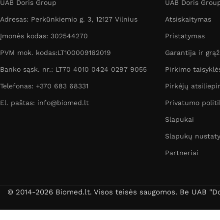
UAB Doris Group
UAB Doris Group 
Adresas: Perkūnkiemio g. 3, 12127 Vilnius
Atsiskaitymas
Įmonės kodas: 302544270
Pristatymas
PVM mok. kodas:LT100009162019
Garantija ir grą
Banko sąsk. nr.: LT70 4010 0424 0297 9055
Pirkimo taisyklė
Telefonas: +370 683 68331
Pirkėjų atsiliepi
El. paštas: info@biomed.lt
Privatumo politi
Slapukai
Slapukų nustat
Partneriai
© 2014-2026 Biomed.lt. Visos teisės saugomos. Be UAB "Dori