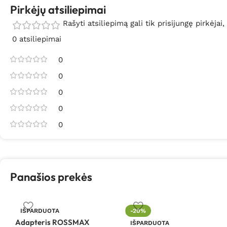
Pirkėjų atsiliepimai
Rašyti atsiliepimą gali tik prisijungę pirkėjai,
0 atsiliepimai
0
0
0
0
0
Panašios prekės
IŠPARDUOTA
-20%
Adapteris ROSSMAX
IŠPARDUOTA