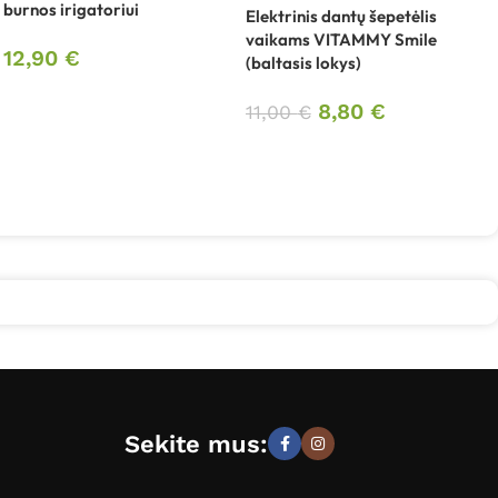
burnos irigatoriui
Elektrinis dantų šepetėlis
E
vaikams VITAMMY Smile
v
12,90
€
(baltasis lokys)
(
8,80
€
11,00
€
1
Sekite mus: