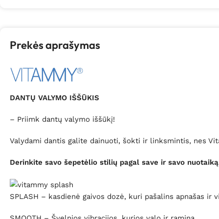
Prekės aprašymas
DANTŲ VALYMO IŠŠŪKIS
– Priimk dantų valymo iššūkį!
Valydami dantis galite dainuoti, šokti ir linksmintis, nes
Derinkite savo šepetėlio stilių pagal save ir savo nuotaiką
SPLASH – kasdienė gaivos dozė, kuri pašalins apnašas ir vi
SMOOTH – Švelnios vibracijos, kurios valo ir ramina.