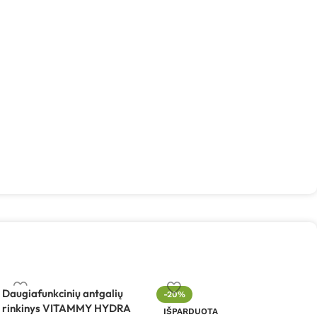
Daugiafunkcinių antgalių
-20%
rinkinys VITAMMY HYDRA
IŠPARDUOTA