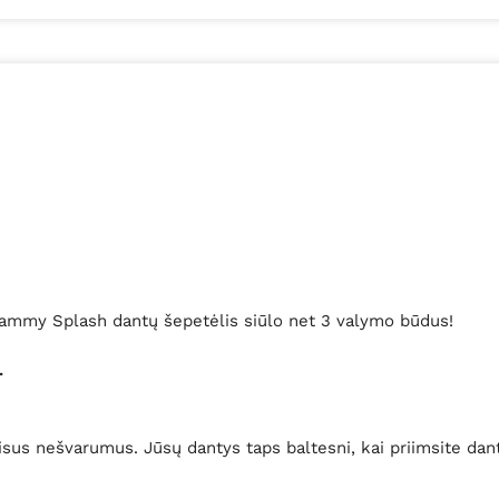
 Vitammy Splash dantų šepetėlis siūlo net 3 valymo būdus!
.
sus nešvarumus. Jūsų dantys taps baltesni, kai priimsite dan