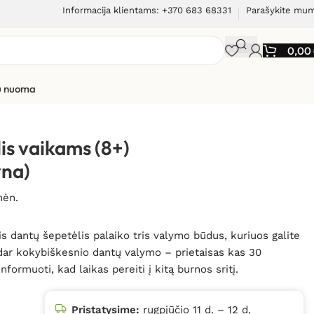
Informacija klientams: +370 683 68331
Parašykite mu
0,00
ių nuoma
epetėlis vaikams (8+) VITAMMY Splash (mėlyna)
lis vaikams (8+)
na)
mėn.
 dantų šepetėlis palaiko tris valymo būdus, kuriuos galite
 dar kokybiškesnio dantų valymo – prietaisas kas 30
formuoti, kad laikas pereiti į kitą burnos sritį.
Pristatysime:
rugpjūčio 11 d. – 12 d.