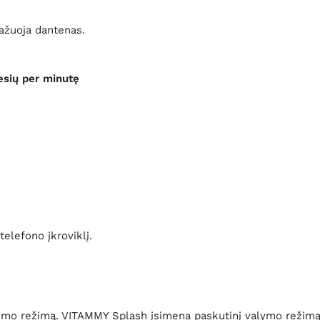
ažuoja dantenas.
esių per minutę
telefono įkroviklį.
kimo režimą. VITAMMY Splash įsimena paskutinį valymo režimą ir