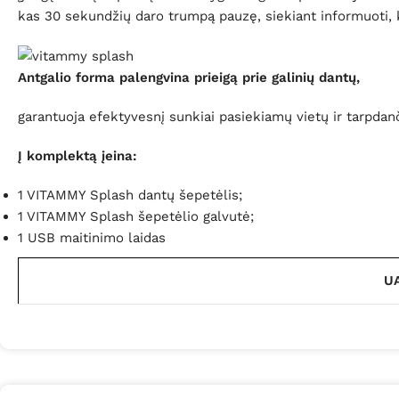
kas 30 sekundžių daro trumpą pauzę, siekiant informuoti, kad
Antgalio forma palengvina prieigą prie galinių dantų,
garantuoja efektyvesnį sunkiai pasiekiamų vietų ir tarpdan
Į komplektą įeina:
1 VITAMMY Splash dantų šepetėlis;
1 VITAMMY Splash šepetėlio galvutė;
1 USB maitinimo laidas
UA