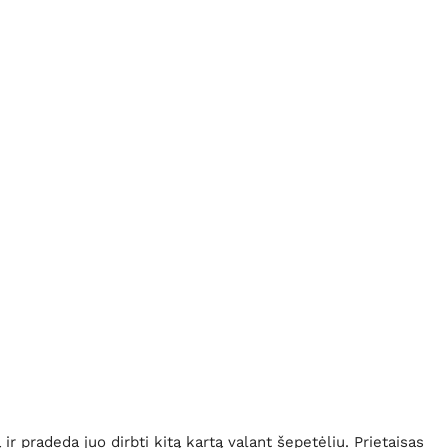
 pradeda juo dirbti kitą kartą valant šepetėliu. Prietaisas