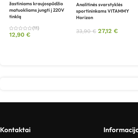
žastiniams kraujospūdžio
Analitinės svarstyklės
matuokliams jungti į 220V
sportininkams VITAMMY
tinklą
Horizon
(11)
27,12
€
33,90
€
12,90
€
Kontaktai
Informacij