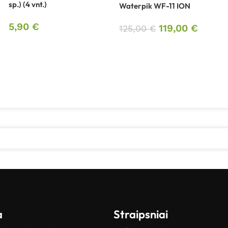
sp.) (4 vnt.)
Waterpik WF-11 ION
5,90
€
119,00
€
125,00
€
a
Straipsniai