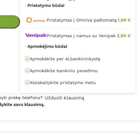
Pristatymo būdai
Pristatymas į Omniva paštomatą
1,99 €
Pristatymas į namus su Venipak
2,90 €
Apmokėjimo būdai
Apmokėkite per el.bankininkystę
Apmokėkite bankiniu pavedimu
Atsiskaitykite pristatymo metu
kyti prekę telefonu?
Užduoti klausimą
šykite savo klausimą.