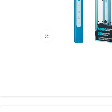
Spustelėkite, kad padidintumėte