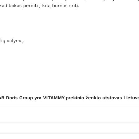
 laikas pereiti į kitą burnos sritį.
čių valymą.
B Doris Group yra VITAMMY prekinio ženklo atstovas Lietuv