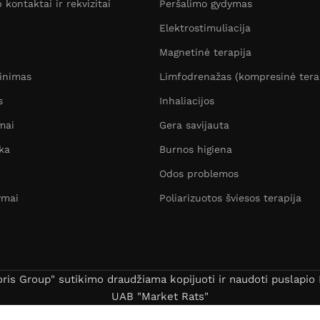
kontaktai ir rekvizitai
Peršalimo gydymas
Elektrostimuliacija
Magnetinė terapija
žinimas
Limfodrenažas (kompresinė tera
s
Inhaliacijos
mai
Gera savijauta
ka
Burnos higiena
Odos problemos
ymai
Poliarizuotos šviesos terapija
s Group" sutikimo draudžiama kopijuoti ir naudoti puslapio B
UAB "Market Rats"