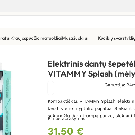
ratai
Kraujospūdžio matuokliai
Masažuokliai
Kūdikių svarstykl
ūros priemonės
»
Elektriniai dantų šepetėliai
»
Elektrinis dantų š
Elektrinis dantų šepetė
VITAMMY Splash (mėly
Garantija: 24
Kompaktiškas VITAMMY Splash elektrinis
keisti vieno mygtuko pagalba. Siekiant
sekundžių daro trumpą pauzę, siekiant in
Pilnas aprašymas
31,50
€