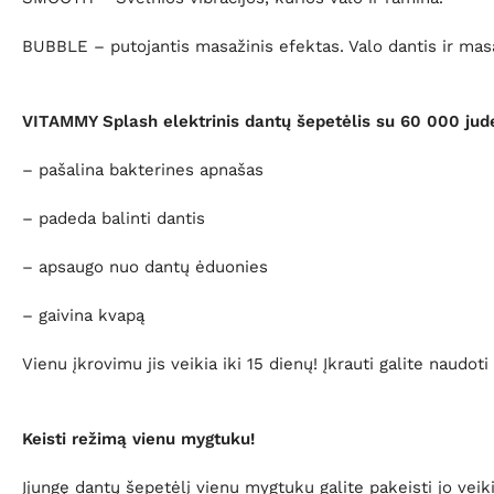
BUBBLE – putojantis masažinis efektas. Valo dantis ir mas
VITAMMY Splash elektrinis dantų šepetėlis su 60 000 jud
– pašalina bakterines apnašas
– padeda balinti dantis
– apsaugo nuo dantų ėduonies
– gaivina kvapą
Vienu įkrovimu jis veikia iki 15 dienų! Įkrauti galite naudoti 
Keisti režimą vienu mygtuku!
Įjungę dantų šepetėlį vienu mygtuku galite pakeisti jo vei