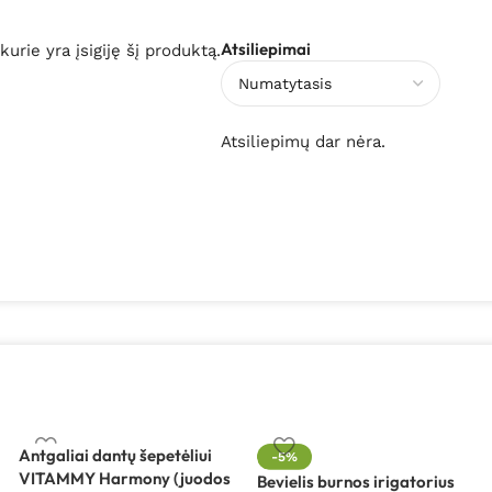
Atsiliepimai
 kurie yra įsigiję šį produktą.
Atsiliepimų dar nėra.
Antgaliai dantų šepetėliui
-5%
VITAMMY Harmony (juodos
Bevielis burnos irigatorius