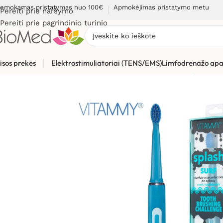
emokamas pristatymas nuo 100€
Apmokėjimas pristatymo metu
Pereiti prie naršymo
Pereiti prie pagrindinio turinio
isos prekės
Elektrostimuliatoriai (TENS/EMS)
Limfodrenažo apa
Pradžia
»
Sveikatos priežiūrai
»
Burnos higienos, dantų prieži