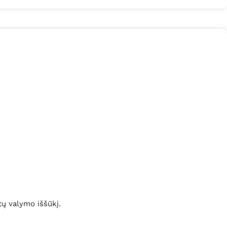
tų valymo iššūkį.