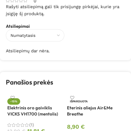
0
Rašyti atsiliepimą gali tik prisijungę pirkėjai, kurie yra
įsigiję šį produktą.
Atsiliepimai
Atsiliepimų dar nėra.
Panašios prekės
-15%
IŠPARDUOTA
Elektrinis oro gaiviklis
Eterinis aliejus Air&Me
Et
VICKS VH1700 (mentolis)
Breathe
Ai
(1)
8,90
€