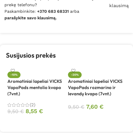
prekę telefonu?
klausimą
Paskambinkite:
+370 683 68331
arba
parašykite savo klausimą.
Susijusios prekės
-10%
-20%
Aromatiniai lapeliai VICKS
Aromatiniai lapeliai VICKS
VapoPads mentolio kvapo
VapoPads rozmarino ir
(7vnt.)
levandų kvapo (7vnt.)
(2)
7,60
€
9,50
€
8,55
€
9,50
€
Į krepšelį
Į krepšelį