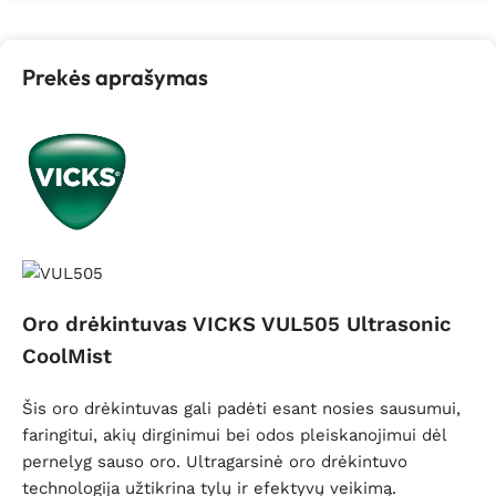
Prekės aprašymas
Oro drėkintuvas VICKS VUL505 Ultrasonic
CoolMist
Šis oro drėkintuvas gali padėti esant nosies sausumui,
faringitui, akių dirginimui bei odos pleiskanojimui dėl
pernelyg sauso oro. Ultragarsinė oro drėkintuvo
technologija užtikrina tylų ir efektyvų veikimą.