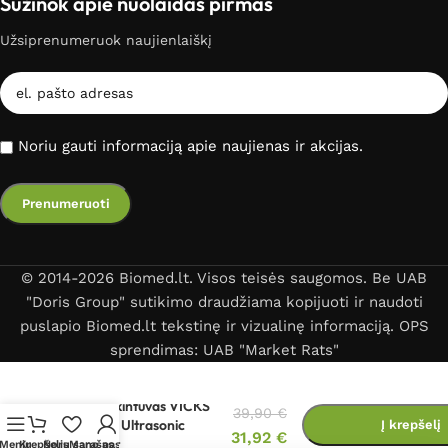
Sužinok apie nuolaidas pirmas
Užsiprenumeruok naujienlaiškį
Noriu gauti informaciją apie naujienas ir akcijas.
© 2014-2026 Biomed.lt. Visos teisės saugomos. Be UAB
"Doris Group" sutikimo draudžiama kopijuoti ir naudoti
puslapio Biomed.lt tekstinę ir vizualinę informaciją. OPS
sprendimas: UAB "Market Rats"
Oro drėkintuvas VICKS
39,90
€
VUL505 Ultrasonic
Į krepšelį
31,92
€
CoolMist
Meniu
Krepšelis
Norų sąrašas
Mano paskyra