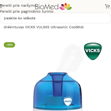
Pereiti prie naršymo
Pereiti prie pagrindinio turinio
Pradžia
»
Sveikiems namams
»
Oro drėkintuvai
»
Oro
drėkintuvas VICKS VUL505 Ultrasonic CoolMist
-20%