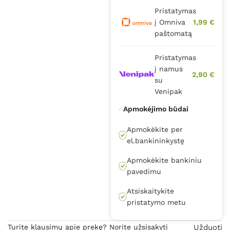
Pristatymas
į Omniva
1,99 €
paštomatą
Pristatymas
į namus
2,90 €
su
Venipak
Apmokėjimo būdai
Apmokėkite per
el.bankininkystę
Apmokėkite bankiniu
pavedimu
Atsiskaitykite
pristatymo metu
Turite klausimų apie prekę? Norite užsisakyti
Užduoti