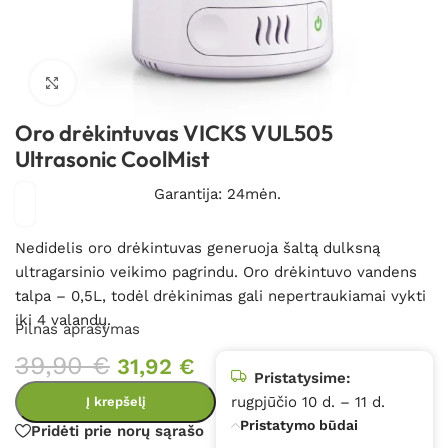
Spustelėkite, kad padidintumėte
Oro drėkintuvas VICKS VUL505
Ultrasonic CoolMist
Garantija: 24mėn.
Nedidelis oro drėkintuvas generuoja šaltą dulksną
ultragarsinio veikimo pagrindu. Oro drėkintuvo vandens
talpa – 0,5L, todėl drėkinimas gali nepertraukiamai vykti
iki 4 valandų.
Pilnas aprašymas
39,90
€
31,92
€
Pristatysime:
rugpjūčio 10 d. – 11 d.
Į krepšelį
Pristatymo būdai
Pridėti prie norų sąrašo