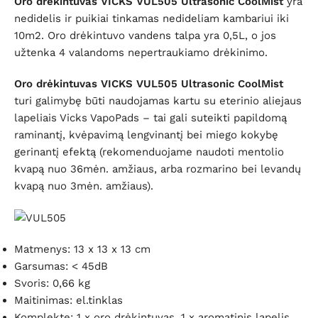
Oro drėkintuvas VICKS VUL505 Ultrasonic CoolMist
yra
nedidelis ir puikiai tinkamas nedideliam kambariui iki
10m2. Oro drėkintuvo vandens talpa yra 0,5L, o jos
užtenka 4 valandoms nepertraukiamo drėkinimo.
Oro drėkintuvas VICKS VUL505 Ultrasonic CoolMist
turi galimybę būti naudojamas kartu su eterinio aliejaus
lapeliais Vicks VapoPads – tai gali suteikti papildomą
raminantį, kvėpavimą lengvinantį bei miego kokybę
gerinantį efektą (rekomenduojame naudoti mentolio
kvapą nuo 36mėn. amžiaus, arba rozmarino bei levandų
kvapą nuo 3mėn. amžiaus).
Matmenys: 13 x 13 x 13 cm
Garsumas: < 45dB
Svoris: 0,66 kg
Maitinimas: el.tinklas
Komplekte: 1 x oro drėkintuvas, 1 x aromatinis lapelis