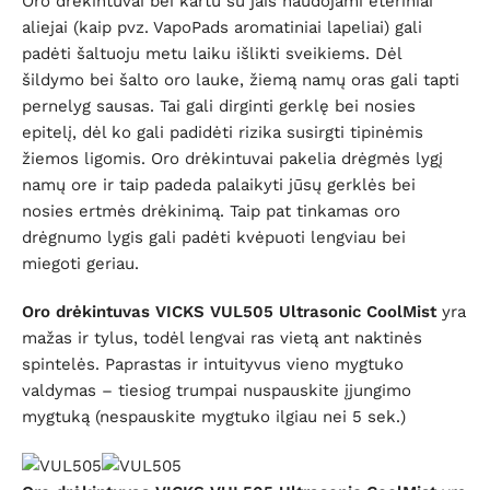
Oro drėkintuvai bei kartu su jais naudojami eteriniai
aliejai (kaip pvz. VapoPads aromatiniai lapeliai) gali
padėti šaltuoju metu laiku išlikti sveikiems. Dėl
šildymo bei šalto oro lauke, žiemą namų oras gali tapti
pernelyg sausas. Tai gali dirginti gerklę bei nosies
epitelį, dėl ko gali padidėti rizika susirgti tipinėmis
žiemos ligomis. Oro drėkintuvai pakelia drėgmės lygį
namų ore ir taip padeda palaikyti jūsų gerklės bei
nosies ertmės drėkinimą. Taip pat tinkamas oro
drėgnumo lygis gali padėti kvėpuoti lengviau bei
miegoti geriau.
Oro drėkintuvas VICKS VUL505 Ultrasonic CoolMist
yra
mažas ir tylus, todėl lengvai ras vietą ant naktinės
spintelės. Paprastas ir intuityvus vieno mygtuko
valdymas – tiesiog trumpai nuspauskite įjungimo
mygtuką (nespauskite mygtuko ilgiau nei 5 sek.)