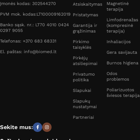
Įmonės kodas: 302544270
Magnetinė
Atsiskaitymas
terapija
PVM mok. kodas:LT100009162019
Pristatymas
Limfodrenažas
Banko sąsk. nr.: LT70 4010 0424
Garantija ir
(kompresinė
0297 9055
grąžinimas
terapija)
Telefonas: +370 683 68331
Pirkimo
Inhaliacijos
taisyklės
El. paštas: info@biomed.lt
Gera savijauta
Pirkėjų
Burnos higiena
atsiliepimai
Odos
Privatumo
problemos
politika
Poliarizuotos
Slapukai
šviesos terapija
Slapukų
nustatymai
Partneriai
Sekite mus: