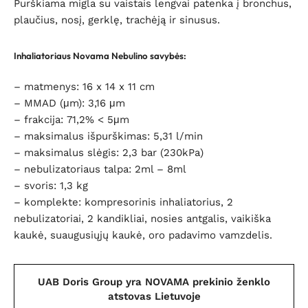
Purškiama migla su vaistais lengvai patenka į bronchus,
plaučius, nosį, gerklę, trachėją ir sinusus.
Inhaliatoriaus Novama Nebulino savybės
:
– matmenys: 16 x 14 x 11 cm
– MMAD (μm): 3,16 μm
– frakcija: 71,2% < 5μm
– maksimalus išpurškimas: 5,31 l/min
– maksimalus slėgis: 2,3 bar (230kPa)
– nebulizatoriaus talpa: 2ml – 8ml
– svoris: 1,3 kg
– komplekte: kompresorinis inhaliatorius, 2
nebulizatoriai, 2 kandikliai, nosies antgalis, vaikiška
kaukė, suaugusiųjų kaukė, oro padavimo vamzdelis.
UAB Doris Group yra NOVAMA prekinio ženklo
atstovas Lietuvoje