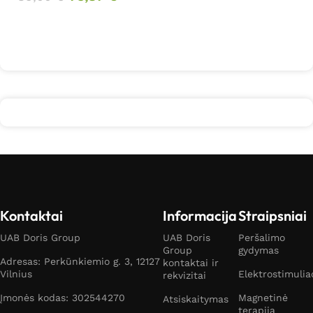
Į krepšelį
Į krepšelį
Kontaktai
Informacija
Straipsniai
UAB Doris Group
UAB Doris
Peršalimo
Group
gydymas
Adresas: Perkūnkiemio g. 3, 12127
kontaktai ir
Vilnius
Elektrostimulia
rekvizitai
Įmonės kodas: 302544270
Magnetinė
Atsiskaitymas
terapija