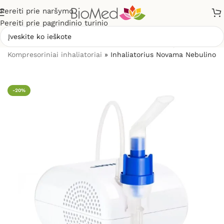
Pereiti prie naršymo
Pereiti prie pagrindinio turinio
Pradžia
»
Sveikatos priežiūrai
»
Inhaliatoriai ir jų dalys
»
Kompresoriniai inhaliatoriai
»
Inhaliatorius Novama Nebulino
-20%