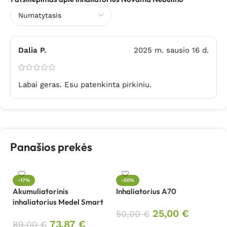
Dalia P.
2025 m. sausio 16 d.
Labai geras. Esu patenkinta pirkiniu.
Panašios prekės
-17%
-50%
Akumuliatorinis
Inhaliatorius A70
In
inhaliatorius Medel Smart
25,00
€
50,00
€
7
73,87
€
89,00
€