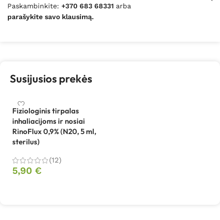
Paskambinkite:
+370 683 68331
arba
parašykite savo klausimą.
Susijusios prekės
Fiziologinis tirpalas
inhaliacijoms ir nosiai
RinoFlux 0,9% (N20, 5 ml,
sterilus)
(12)
5,90
€
Į krepšelį