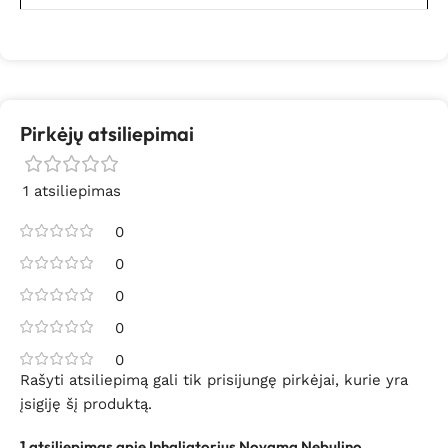
Pirkėjų atsiliepimai
1 atsiliepimas
0
0
0
0
0
Rašyti atsiliepimą gali tik prisijungę pirkėjai, kurie yra
įsigiję šį produktą.
1 atsiliepimas apie
Inhaliatorius Novama Nebulino