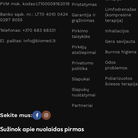
PVM mok. kodas:LT100009162019
Pristatymas
Limfodrenažas
Banko sąsk. nr.: LT70 4010 0424
Garantija ir
(kompresinė
0297 9055
grąžinimas
terapija)
Telefonas: +370 683 68331
Pirkimo
Inhaliacijos
taisyklės
El. paštas: info@biomed.lt
Gera savijauta
Pirkėjų
Burnos higiena
atsiliepimai
Odos
Privatumo
problemos
politika
Poliarizuotos
Slapukai
šviesos terapija
Slapukų
nustatymai
Partneriai
Sekite mus:
Sužinok apie nuolaidas pirmas