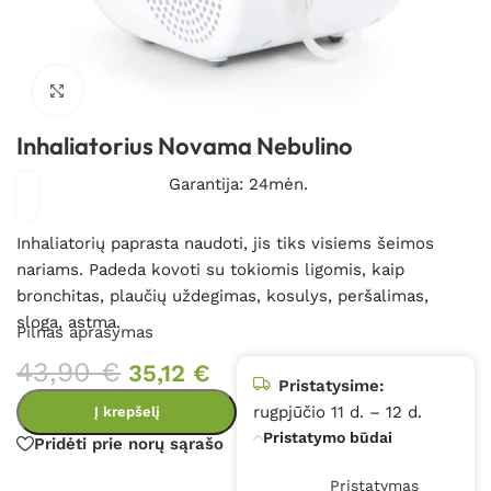
Spustelėkite, kad padidintumėte
Inhaliatorius Novama Nebulino
Garantija: 24mėn.
Inhaliatorių paprasta naudoti, jis tiks visiems šeimos
nariams. Padeda kovoti su tokiomis ligomis, kaip
bronchitas, plaučių uždegimas, kosulys, peršalimas,
sloga, astma.
Pilnas aprašymas
43,90
€
35,12
€
Pristatysime:
rugpjūčio 11 d. – 12 d.
Į krepšelį
Pristatymo būdai
Pridėti prie norų sąrašo
Pristatymas