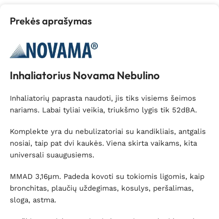
Prekės aprašymas
Inhaliatorius Novama Nebulino
Inhaliatorių paprasta naudoti, jis tiks visiems šeimos
nariams. Labai tyliai veikia, triukšmo lygis tik 52dBA.
Komplekte yra du nebulizatoriai su kandikliais, antgalis
nosiai, taip pat dvi kaukės. Viena skirta vaikams, kita
universali suaugusiems.
MMAD 3,16μm. Padeda kovoti su tokiomis ligomis, kaip
bronchitas, plaučių uždegimas, kosulys, peršalimas,
sloga, astma.