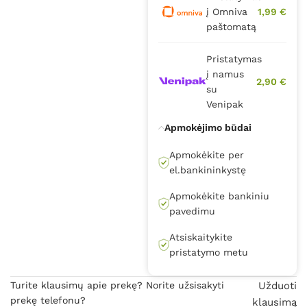
į Omniva
1,99 €
paštomatą
Pristatymas
į namus
2,90 €
su
Venipak
Apmokėjimo būdai
Apmokėkite per
el.bankininkystę
Apmokėkite bankiniu
pavedimu
Atsiskaitykite
pristatymo metu
Turite klausimų apie prekę? Norite užsisakyti
Užduoti
prekę telefonu?
klausimą