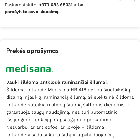
Paskambinkite:
+370 683 68331
arba
parašykite savo klausimą.
Prekės aprašymas
Jauki šildoma antklodė raminančiai šilumai.
Šildoma antklodė Medisana HB 416 derina šiuolaikišką
dizainą ir jaukią, raminančią šilumą. Ši elektrinė šildoma
antklodė suteikia malonią šilumą šaltomis dienomis ir
garantuoja saugų naudojimą, nes turi automatinio
išsijungimo funkciją ir apsaugą nuo perkaitimo.
Nesvarbu, ar ant sofos, ar lovoje – šildoma
antklodė visada sukuria šiltą ir atpalaiduojančią