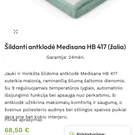
Spustelėkite, kad padidintumėte
Šildanti antklodė Medisana HB 417 (žalia)
Garantija: 24mėn.
Jauki ir minkšta šildoma antklodė Medisana HB 417
suteikia malonią, raminančią šilumą šaltomis dienomis.
Su 9 reguliuojamais temperatūros lygiais, automatinio
išsijungimo funkcija bei apsauga nuo perkaitimo, ši
antklodė užtikrina maksimalų komfortą ir saugumą, o
švelnus poliesterio audinys bei stilingos spalvos puikiai
dera prie bet kokio interjero.
Pilnas aprašymas
68,50
€
Pristatysime: