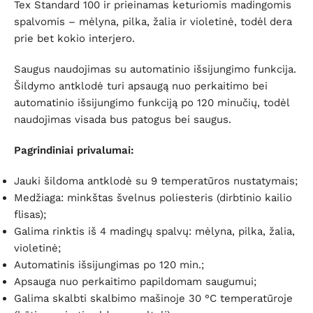
Tex Standard 100 ir prieinamas keturiomis madingomis
spalvomis – mėlyna, pilka, žalia ir violetinė, todėl dera
prie bet kokio interjero.
Saugus naudojimas su automatinio išsijungimo funkcija.
Šildymo antklodė turi apsaugą nuo perkaitimo bei
automatinio išsijungimo funkciją po 120 minučių, todėl
naudojimas visada bus patogus bei saugus.
Pagrindiniai privalumai:
Jauki šildoma antklodė su 9 temperatūros nustatymais;
Medžiaga: minkštas švelnus poliesteris (dirbtinio kailio
flisas);
Galima rinktis iš 4 madingų spalvų: mėlyna, pilka, žalia,
violetinė;
Automatinis išsijungimas po 120 min.;
Apsauga nuo perkaitimo papildomam saugumui;
Galima skalbti skalbimo mašinoje 30 °C temperatūroje