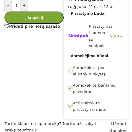
-
+
rugpjūčio 11 d. – 12 d.
Pristatymo būdai
Į krepšelį
Pridėti prie norų sąrašo
Pristatymas
į namus
2,90 €
su
Venipak
Apmokėjimo būdai
Apmokėkite per
el.bankininkystę
Apmokėkite bankiniu
pavedimu
Atsiskaitykite
pristatymo metu
Turite klausimų apie prekę? Norite užsisakyti
Užduoti
prekę telefonu?
klausimą