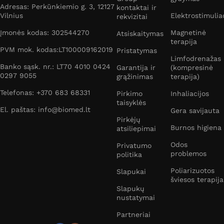
Adresas: Perkūnkiemio g. 3, 12127
kontaktai ir
Vilnius
Elektrostimulia
rekvizitai
Įmonės kodas: 302544270
Magnetinė
Atsiskaitymas
terapija
PVM mok. kodas:LT100009162019
Pristatymas
Limfodrenažas
Banko sąsk. nr.: LT70 4010 0424
Garantija ir
(kompresinė
0297 9055
grąžinimas
terapija)
Telefonas: +370 683 68331
Pirkimo
Inhaliacijos
taisyklės
El. paštas: info@biomed.lt
Gera savijauta
Pirkėjų
Burnos higiena
atsiliepimai
Odos
Privatumo
problemos
politika
Poliarizuotos
Slapukai
šviesos terapija
Slapukų
nustatymai
Partneriai