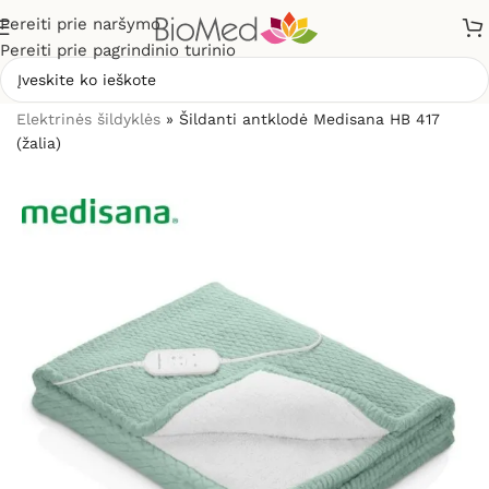
Pereiti prie naršymo
Pereiti prie pagrindinio turinio
Pradžia
»
Sveikatos priežiūrai
»
Šildytuvai, šildyklės
»
Elektrinės šildyklės
»
Šildanti antklodė Medisana HB 417
(žalia)