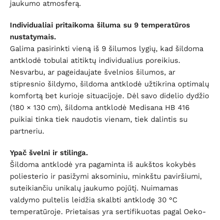
jaukumo atmosferą.
Individualiai pritaikoma šiluma su 9 temperatūros
nustatymais.
Galima pasirinkti vieną iš 9 šilumos lygių, kad šildoma
antklodė tobulai atitiktų individualius poreikius.
Nesvarbu, ar pageidaujate švelnios šilumos, ar
stipresnio šildymo, šildoma antklodė užtikrina optimalų
komfortą bet kurioje situacijoje. Dėl savo didelio dydžio
(180 × 130 cm), šildoma antklodė Medisana HB 416
puikiai tinka tiek naudotis vienam, tiek dalintis su
partneriu.
Ypač švelni ir stilinga.
Šildoma antklodė yra pagaminta iš aukštos kokybės
poliesterio ir pasižymi aksominiu, minkštu paviršiumi,
suteikiančiu unikalų jaukumo pojūtį. Nuimamas
valdymo pultelis leidžia skalbti antklodę 30 °C
temperatūroje. Prietaisas yra sertifikuotas pagal Oeko-