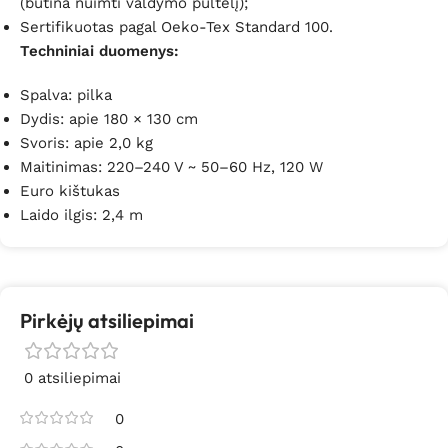
(būtina nuimti valdymo pultelį);
Sertifikuotas pagal Oeko-Tex Standard 100.
Techniniai duomenys:
Spalva: pilka
Dydis: apie 180 × 130 cm
Svoris: apie 2,0 kg
Maitinimas: 220–240 V ~ 50–60 Hz, 120 W
Euro kištukas
Laido ilgis: 2,4 m
Pirkėjų atsiliepimai
0 atsiliepimai
0