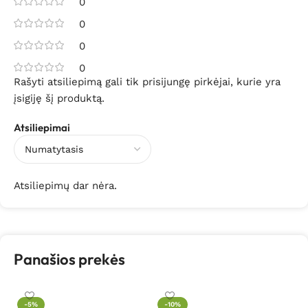
0
0
0
0
Rašyti atsiliepimą gali tik prisijungę pirkėjai, kurie yra
įsigiję šį produktą.
Atsiliepimai
Atsiliepimų dar nėra.
Panašios prekės
-5%
-10%