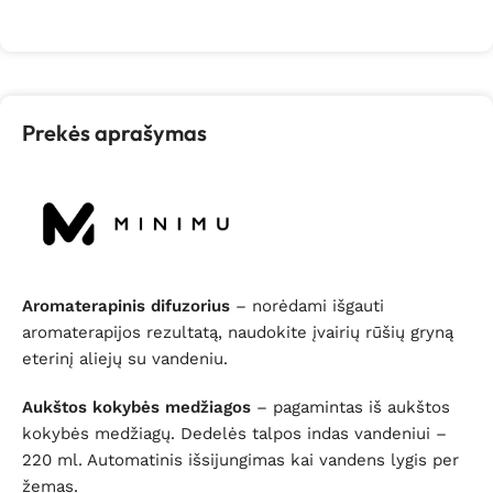
Į krepšelį
Į krepšelį
Prekės aprašymas
Aromaterapinis difuzorius
– norėdami išgauti
aromaterapijos rezultatą, naudokite įvairių rūšių gryną
eterinį aliejų su vandeniu.
Aukštos kokybės medžiagos
– pagamintas iš aukštos
kokybės medžiagų. Dedelės talpos indas vandeniui –
220 ml. Automatinis išsijungimas kai vandens lygis per
žemas.