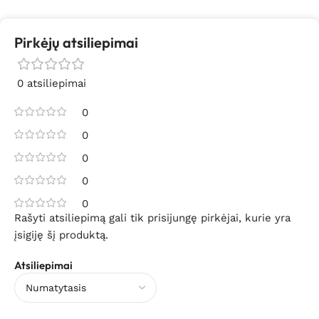
Pirkėjų atsiliepimai
0 atsiliepimai
0
0
0
0
0
Rašyti atsiliepimą gali tik prisijungę pirkėjai, kurie yra
įsigiję šį produktą.
Atsiliepimai