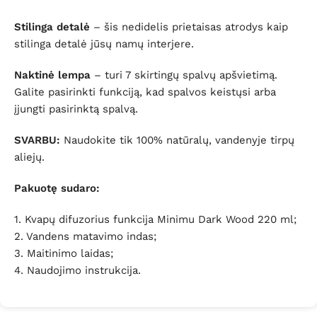
Stilinga detalė
– šis nedidelis prietaisas atrodys kaip
stilinga detalė jūsų namų interjere.
Naktinė lempa
– turi 7 skirtingų spalvų apšvietimą.
Galite pasirinkti funkciją, kad spalvos keistųsi arba
įjungti pasirinktą spalvą.
SVARBU:
Naudokite tik 100% natūralų, vandenyje tirpų
aliejų.
Pakuotę sudaro:
1. Kvapų difuzorius funkcija Minimu Dark Wood 220 ml;
2. Vandens matavimo indas;
3. Maitinimo laidas;
4. Naudojimo instrukcija.