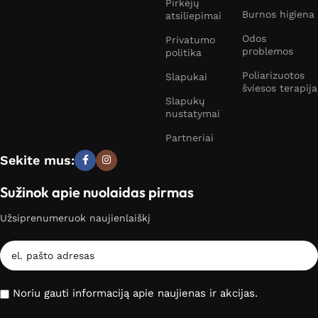
Pirkėjų
Burnos higiena
atsiliepimai
Odos
Privatumo
problemos
politika
Poliarizuotos
Slapukai
šviesos terapija
Slapukų
nustatymai
Partneriai
Sekite mus:
Sužinok apie nuolaidas pirmas
Užsiprenumeruok naujienlaiškį
Noriu gauti informaciją apie naujienas ir akcijas.