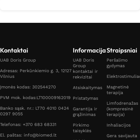
Kontaktai
Informacija
Straipsniai
UAB Doris Group
UAB Doris
Peršalimo
Group
gydymas
Adresas: Perkūnkiemio g. 3, 12127
kontaktai ir
Vilnius
Elektrostimulia
rekvizitai
Įmonės kodas: 302544270
Magnetinė
Atsiskaitymas
terapija
PVM mok. kodas:LT100009162019
Pristatymas
Limfodrenažas
Banko sąsk. nr.: LT70 4010 0424
Garantija ir
(kompresinė
0297 9055
grąžinimas
terapija)
Telefonas: +370 683 68331
Pirkimo
Inhaliacijos
taisyklės
El. paštas: info@biomed.lt
Gera savijauta