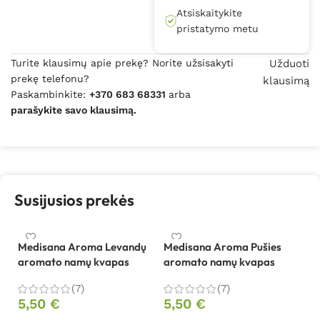
Atsiskaitykite
pristatymo metu
Turite klausimų apie prekę? Norite užsisakyti
Užduoti
prekę telefonu?
klausimą
Paskambinkite:
+370 683 68331
arba
parašykite savo klausimą.
Susijusios prekės
Medisana Aroma Levandų
Medisana Aroma Pušies
M
aromato namų kvapas
aromato namų kvapas
a
(7)
(7)
5,50
€
5,50
€
5