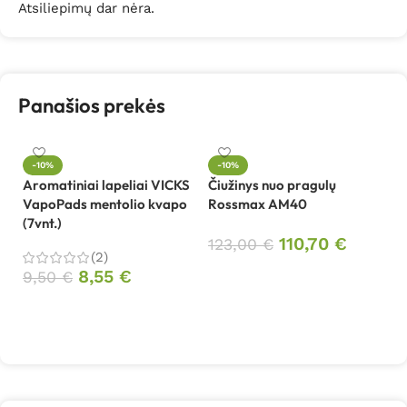
Atsiliepimų dar nėra.
Panašios prekės
-10%
-10%
Aromatiniai lapeliai VICKS
Čiužinys nuo pragulų
Fi
VapoPads mentolio kvapo
Rossmax AM40
dr
(7vnt.)
110,70
€
9
123,00
€
(2)
8,55
€
Į krepšelį
9,50
€
Į krepšelį