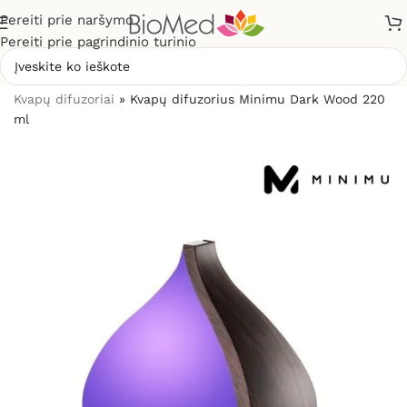
Pereiti prie naršymo
Pereiti prie pagrindinio turinio
Pradžia
»
Sveikiems namams
»
Kvapų difuzoriai ir kvapai
»
Kvapų difuzoriai
»
Kvapų difuzorius Minimu Dark Wood 220
ml