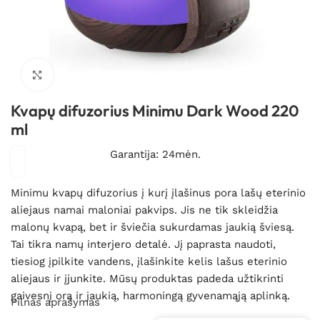
Spustelėkite, kad padidintumėte
Kvapų difuzorius Minimu Dark Wood 220
ml
Garantija: 24mėn.
Minimu kvapų difuzorius į kurį įlašinus pora lašų eterinio
aliejaus namai maloniai pakvips. Jis ne tik skleidžia
malonų kvapą, bet ir šviečia sukurdamas jaukią šviesą.
Tai tikra namų interjero detalė. Jį paprasta naudoti,
tiesiog įpilkite vandens, įlašinkite kelis lašus eterinio
aliejaus ir įjunkite. Mūsų produktas padeda užtikrinti
gaivesnį orą ir jaukią, harmoningą gyvenamąją aplinką.
Pilnas aprašymas