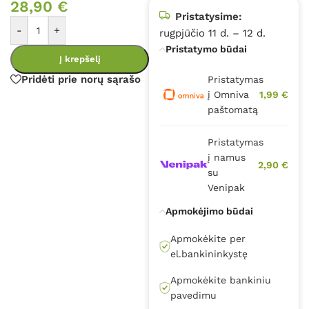
28,90
€
Pristatysime:
-
+
rugpjūčio 11 d. – 12 d.
Pristatymo būdai
Į krepšelį
Pridėti prie norų sąrašo
Pristatymas
į Omniva
1,99 €
paštomatą
Pristatymas
į namus
2,90 €
su
Venipak
Apmokėjimo būdai
Apmokėkite per
el.bankininkystę
Apmokėkite bankiniu
pavedimu