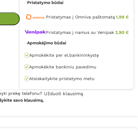
Pristatymo būdai
Pristatymas į Omniva paštomatą
1,99 €
Pristatymas į namus su Venipak
2,90 €
Apmokėjimo būdai
Apmokėkite per el.bankininkystę
Apmokėkite bankiniu pavedimu
Atsiskaitykite pristatymo metu
kyti prekę telefonu?
Užduoti klausimą
šykite savo klausimą.