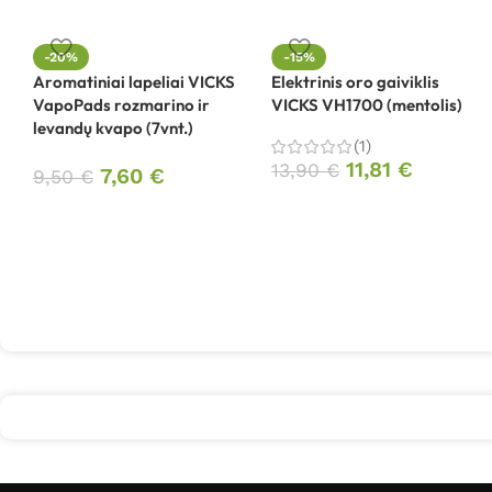
-20%
-15%
Aromatiniai lapeliai VICKS
Elektrinis oro gaiviklis
VapoPads rozmarino ir
VICKS VH1700 (mentolis)
levandų kvapo (7vnt.)
(1)
11,81
€
13,90
€
7,60
€
9,50
€