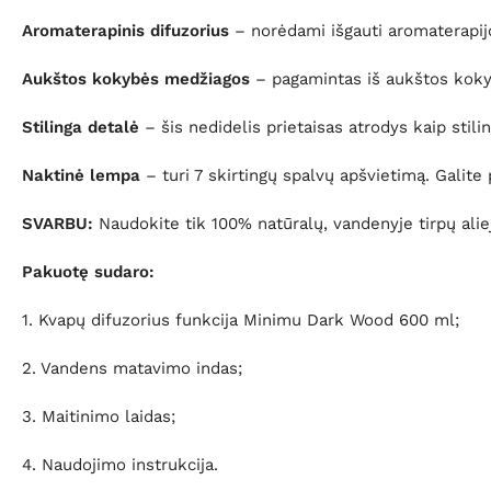
Aromaterapinis difuzorius
– norėdami išgauti aromaterapijos
Aukštos kokybės medžiagos
– pagamintas iš aukštos kokyb
Stilinga detalė
– šis nedidelis prietaisas atrodys kaip stili
Naktinė lempa
– turi 7 skirtingų spalvų apšvietimą. Galite p
SVARBU:
Naudokite tik 100% natūralų, vandenyje tirpų alie
Pakuotę sudaro:
1. Kvapų difuzorius funkcija Minimu Dark Wood 600 ml;
2. Vandens matavimo indas;
3. Maitinimo laidas;
4. Naudojimo instrukcija.