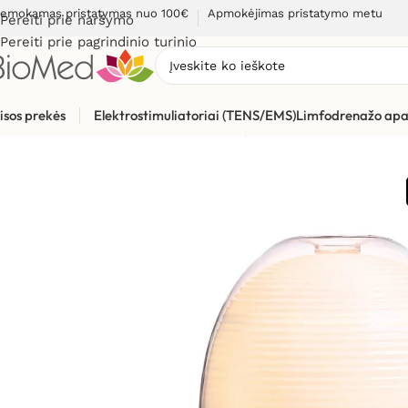
emokamas pristatymas nuo 100€
Apmokėjimas pristatymo metu
Pereiti prie naršymo
Pereiti prie pagrindinio turinio
isos prekės
Elektrostimuliatoriai (TENS/EMS)
Limfodrenažo apa
Pradžia
»
Sveikiems namams
»
Kvapų difuzoriai ir kvapai
»
Kva