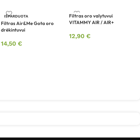
Filtras oro valytuvui
IŠPARDUOTA
VITAMMY AIR / AIR+
Filtras Air&Me Gota oro
N
drėkintuvui
d
12,90
€
14,50
€
1