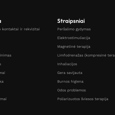
a
Straipsniai
kontaktai ir rekvizitai
Peršalimo gydymas
Elektrostimuliacija
Magnetinė terapija
žinimas
Limfodrenažas (kompresinė tera
s
Inhaliacijos
mai
Gera savijauta
ka
Burnos higiena
Odos problemos
ymai
Poliarizuotos šviesos terapija