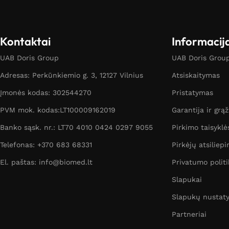
Kontaktai
Informacij
UAB Doris Group
UAB Doris Group 
Adresas: Perkūnkiemio g. 3, 12127 Vilnius
Atsiskaitymas
Įmonės kodas: 302544270
Pristatymas
PVM mok. kodas:LT100009162019
Garantija ir grą
Banko sąsk. nr.: LT70 4010 0424 0297 9055
Pirkimo taisyklė
Telefonas: +370 683 68331
Pirkėjų atsiliepi
El. paštas: info@biomed.lt
Privatumo politi
Slapukai
Slapukų nustat
Partneriai