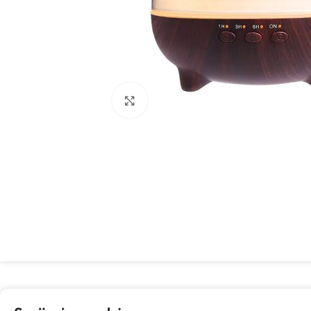
Spustelėkite, kad padidintumėte