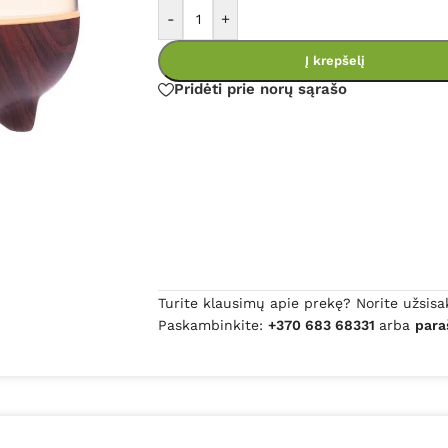
-
+
Į krepšelį
Pridėti prie norų sąrašo
Turite klausimų apie prekę? Norite užsisa
Paskambinkite:
+370 683 68331
arba
para