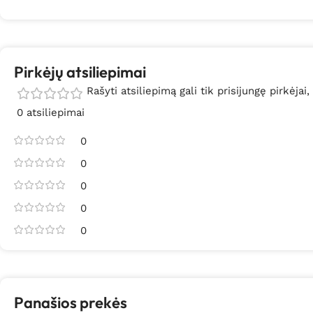
Pirkėjų atsiliepimai
Rašyti atsiliepimą gali tik prisijungę pirkėjai,
0 atsiliepimai
0
0
0
0
0
Panašios prekės