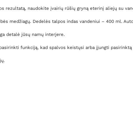
 rezultatą, naudokite įvairių rūšių gryną eterinį aliejų su van
ės medžiagų. Dedelės talpos indas vandeniui – 400 ml. Autom
nga detalė jūsų namų interjere.
asirinkti funkciją, kad spalvos keistųsi arba įjungti pasirinktą
jų.