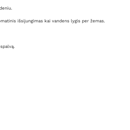
deniu.
atinis išsijungimas kai vandens lygis per žemas.
 spalvą.