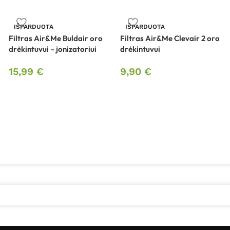
IŠPARDUOTA
IŠPARDUOTA
Filtras Air&Me Buldair oro
Filtras Air&Me Clevair 2 oro
drėkintuvui – jonizatoriui
drėkintuvui
15,99
€
9,90
€