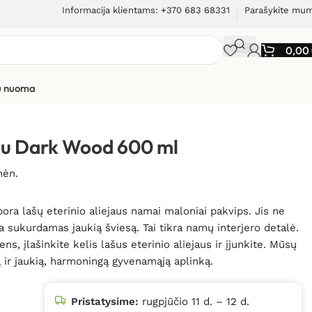
Informacija klientams: +370 683 68331
Parašykite mu
0,00
ių nuoma
mu Dark Wood 600 ml
mėn.
pora lašų eterinio aliejaus namai maloniai pakvips. Jis ne
ia sukurdamas jaukią šviesą. Tai tikra namų interjero detalė.
ens, įlašinkite kelis lašus eterinio aliejaus ir įjunkite. Mūsų
ą ir jaukią, harmoningą gyvenamąją aplinką.
Pristatysime:
rugpjūčio 11 d. – 12 d.