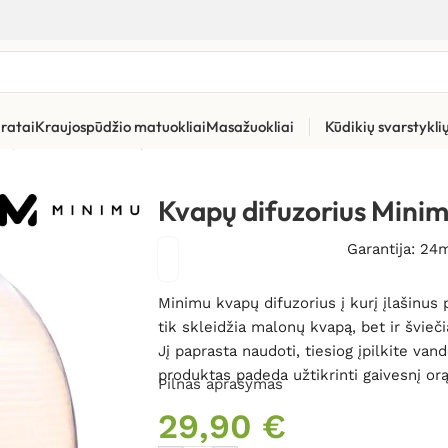
ratai
Kraujospūdžio matuokliai
Masažuokliai
Kūdikių svarstykl
pų difuzoriai
»
Kvapų difuzorius Minimu Dark Wood 600 ml
Kvapų difuzorius Mini
Garantija: 24
Minimu kvapų difuzorius į kurį įlašinus 
tik skleidžia malonų kvapą, bet ir švieč
Jį paprasta naudoti, tiesiog įpilkite vand
produktas padeda užtikrinti gaivesnį or
Pilnas aprašymas
29,90
€