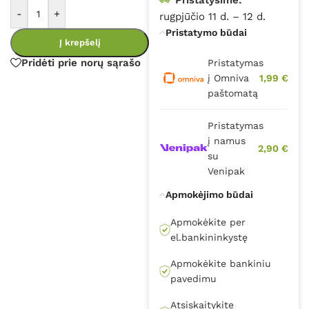
-
+
rugpjūčio 11 d. – 12 d.
Pristatymo būdai
Į krepšelį
Pridėti prie norų sąrašo
Pristatymas
į Omniva
1,99 €
paštomatą
Pristatymas
į namus
2,90 €
su
Venipak
Apmokėjimo būdai
Apmokėkite per
el.bankininkystę
Apmokėkite bankiniu
pavedimu
Atsiskaitykite