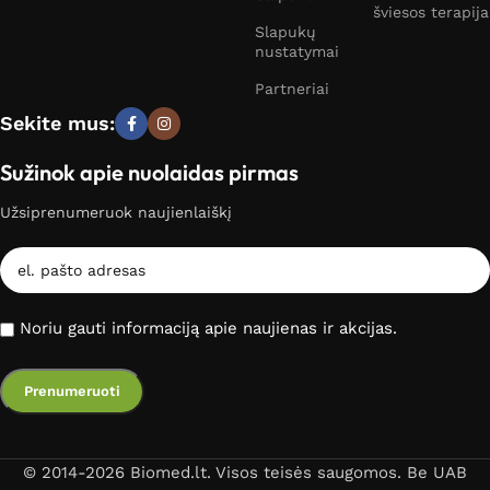
šviesos terapija
Slapukų
nustatymai
Partneriai
Sekite mus:
Sužinok apie nuolaidas pirmas
Užsiprenumeruok naujienlaiškį
Noriu gauti informaciją apie naujienas ir akcijas.
© 2014-2026 Biomed.lt. Visos teisės saugomos. Be UAB