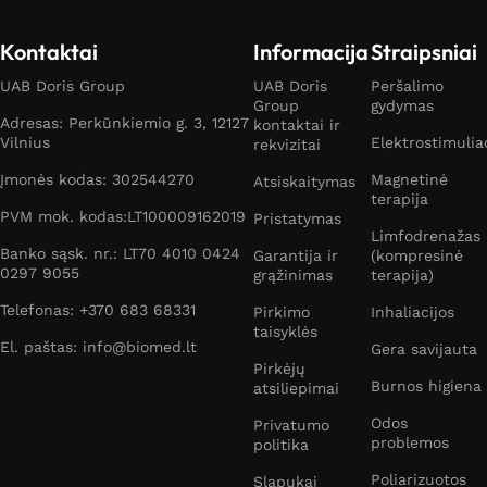
Kontaktai
Informacija
Straipsniai
UAB Doris Group
UAB Doris
Peršalimo
Group
gydymas
Adresas: Perkūnkiemio g. 3, 12127
kontaktai ir
Vilnius
Elektrostimulia
rekvizitai
Įmonės kodas: 302544270
Magnetinė
Atsiskaitymas
terapija
PVM mok. kodas:LT100009162019
Pristatymas
Limfodrenažas
Banko sąsk. nr.: LT70 4010 0424
Garantija ir
(kompresinė
0297 9055
grąžinimas
terapija)
Telefonas: +370 683 68331
Pirkimo
Inhaliacijos
taisyklės
El. paštas: info@biomed.lt
Gera savijauta
Pirkėjų
Burnos higiena
atsiliepimai
Odos
Privatumo
problemos
politika
Poliarizuotos
Slapukai