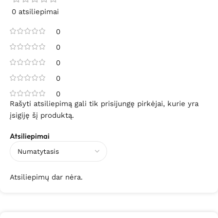
0 atsiliepimai
0
0
0
0
0
Rašyti atsiliepimą gali tik prisijungę pirkėjai, kurie yra
įsigiję šį produktą.
Atsiliepimai
Atsiliepimų dar nėra.