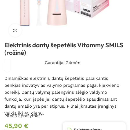
Spustelėkite, kad padidintumėte
Elektrinis dantų šepetėlis Vitammy SMILS
(rožinė)
Garantija: 24mėn.
Dinamiškas elektrinis dantų šepetėlis palaikantis
penkias inovatyvias valymo programas pagal kiekvieno
poreikį. Dantų valymą palengvins slėgio valdymo
funkcija, kuri įspės jei dantų šepetėlio spaudimas ant
dantų emalio yra per stiprus. Pilnai įkrautas įrenginys
veikia iki 45 dienų.
Pilnas aprašymas
45,90
€
Pristatysime: