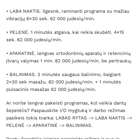
• LABA NAKTIS. Ilgesnė, raminanti programa su mažiau
vibracijų 6×30 sek. 62 000 judesių/min.
• PELENĖ. 1 minutės atgaiva, kai reikia skubėti. 4×15
sek. 62 000 judesių/min.
• APARATINĖ. lengvas ortodontinių aparatų ir retencinių
įtvarų valymas 1 min. 82 000 judesių/min. be pertraukų.
• BALINIMAS. 2 minutės saugaus balinimo, baigiant
2×30 sek masažu. 82 000 judesių/min. + 1 minutės
pulsacinis masažas 62 000 judesių/min.
Ar norite lengvai pakeisti programas, kol veikia dantų
šepetėlis? Paspauskite I/O mygtuką ir darbo režimas
pasikeis tokia tvarka: LABAS RYTAS -> LABA NAKTIS ->
PELENĖ -> APARATINĖ -> BALINIMAS.