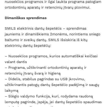
nuoseklios programos ir ilgai laukta programa patogiam
ortodontinių aparatų ir retencinių įtvarų plovimui.
Dimaniškas sprendimas
SMILS elektrinis dantų šepetėlis – sprendimas
jauniems ir dinamiškiems žmonėms, norintiems sniego
baltumo ir sveikų dantų. SMILS išsiskiria iš kitų
elektrinių dantų šepetėlių:
– Nuoseklios programos, kurios automatiškai keičiasi
valant dantis
– Programa, užtikrinanti ortodontinių aparatų ir
retencinių įtvarų švarą ir higieną
– Didelis, stabilus pagrindas su USB įkrovimu,
užtikrinantis patogų dantų šepetėlio padėjimą ir saugų
laikymą
– Slėgio valdymo funkcija, kuri, rodydama raudoną
lemputę pagrinde, įspėja, jei dantų šepetėlio spaudimas