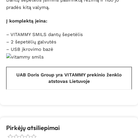
Dantų šepetėlis įsimins pasirinktą režimą ir nuo jo
pradės kitą valymą.
Į komplektą įeina:
– VITAMMY SMILS dantų šepetėlis
– 2 šepetėlių galvutės
– USB įkrovimo bazė
UAB Doris Group yra VITAMMY prekinio ženklo
atstovas Lietuvoje
Pirkėjų atsiliepimai