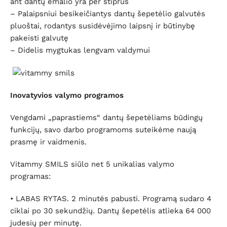
ant dantų emalio yra per stiprus
– Palaipsniui besikeičiantys dantų šepetėlio galvutės
pluoštai, rodantys susidėvėjimo laipsnį ir būtinybę
pakeisti galvutę
– Didelis mygtukas lengvam valdymui
Inovatyvios valymo programos
Vengdami „paprastiems“ dantų šepetėliams būdingų
funkcijų, savo darbo programoms suteikėme naują
prasmę ir vaidmenis.
Vitammy SMILS siūlo net 5 unikalias valymo
programas:
• LABAS RYTAS. 2 minutės pabusti. Programą sudaro 4
ciklai po 30 sekundžių. Dantų šepetėlis atlieka 64 000
judesių per minutę.