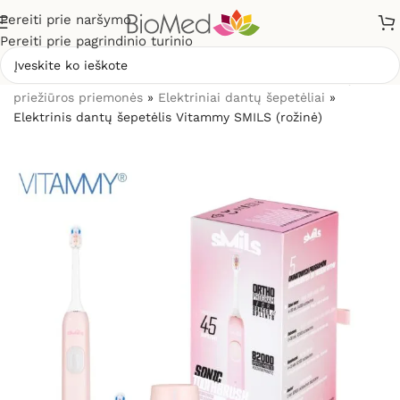
Pereiti prie naršymo
Pereiti prie pagrindinio turinio
Pradžia
»
Sveikatos priežiūrai
»
Burnos higienos, dantų
priežiūros priemonės
»
Elektriniai dantų šepetėliai
»
Elektrinis dantų šepetėlis Vitammy SMILS (rožinė)