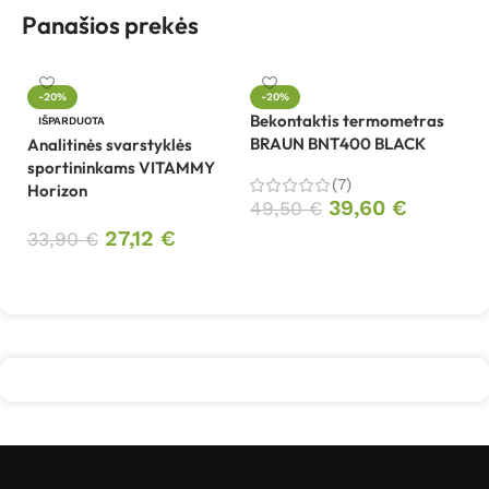
Panašios prekės
-20%
-20%
Bekontaktis termometras
Be
IŠPARDUOTA
BRAUN BNT400 BLACK
W
Analitinės svarstyklės
sportininkams VITAMMY
(7)
Horizon
1
39,60
€
49,50
€
27,12
€
33,90
€
Į krepšelį
Daugiau