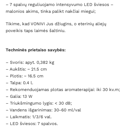
– 7 spalvų reguliuojamo intensyvumo LED šviesos –
malonios akims, tinka palikt nakčiai miegui;
Tikime, kad VONIVI Jus džiugins, o eterinių aliejų
poveikis taps laimės šaltiniu.
Techninės prietaiso savybės:
– Svoris: apyt. 0,382 kg
– Aukštis: ~ 21.5 cm
– Plotis: ~ 16.5 cm
– Talpa: 0.4 l.
– Rekomenduojamas plotas aromaterapijai: iki 30 kv.m;
– Galia: 13 W
– Triukšmingumo lygis: < 30 dB;
– Vandens išgarinimas: 30-60 ml/val
– Laikmatis: 1/3/6 val.
– LED šviesos: 7 spalvos.