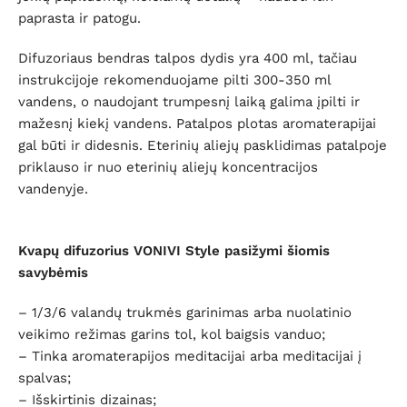
paprasta ir patogu.
Difuzoriaus bendras talpos dydis yra 400 ml, tačiau
instrukcijoje rekomenduojame pilti 300-350 ml
vandens, o naudojant trumpesnį laiką galima įpilti ir
mažesnį kiekį vandens. Patalpos plotas aromaterapijai
gal būti ir didesnis. Eterinių aliejų pasklidimas patalpoje
priklauso ir nuo eterinių aliejų koncentracijos
vandenyje.
Kvapų difuzorius VONIVI Style
pasižymi šiomis
savybėmis
– 1/3/6 valandų trukmės garinimas arba nuolatinio
veikimo režimas garins tol, kol baigsis vanduo;
– Tinka aromaterapijos meditacijai arba meditacijai į
spalvas;
– Išskirtinis dizainas;