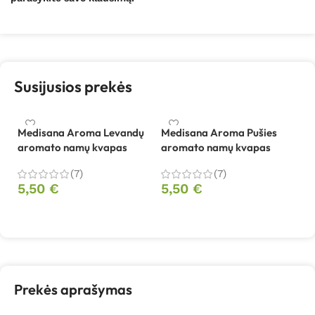
Susijusios prekės
Medisana Aroma Levandų
Medisana Aroma Pušies
M
aromato namų kvapas
aromato namų kvapas
a
(7)
(7)
5,50
€
5,50
€
5
Į krepšelį
Į krepšelį
Prekės aprašymas