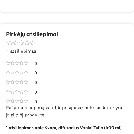
Pirkėjų atsiliepimai
1 atsiliepimas
0
0
0
0
0
Rašyti atsiliepimą gali tik prisijungę pirkėjai, kurie yra
įsigiję šį produktą.
1 atsiliepimas apie
Kvapų difuzorius Vonivi Tulip (400 ml)