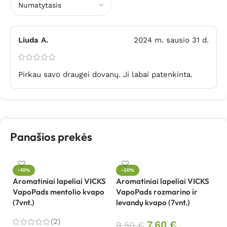
Liuda A.
2024 m. sausio 31 d.
Pirkau savo draugei dovanų. Ji labai patenkinta.
Panašios prekės
-10%
-20%
Aromatiniai lapeliai VICKS
Aromatiniai lapeliai VICKS
Či
VapoPads mentolio kvapo
VapoPads rozmarino ir
R
(7vnt.)
levandų kvapo (7vnt.)
1
(2)
7,60
€
9,50
€