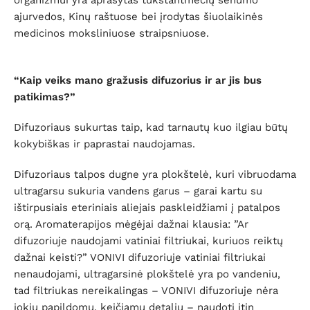
organizmui yra aprašytas tūkstantmečių senumo
ajurvedos, Kinų raštuose bei įrodytas šiuolaikinės
medicinos moksliniuose straipsniuose.
“Kaip veiks mano gražusis difuzorius ir ar jis bus
patikimas?”
Difuzoriaus sukurtas taip, kad tarnautų kuo ilgiau būtų
kokybiškas ir paprastai naudojamas.
Difuzoriaus talpos dugne yra plokštelė, kuri vibruodama
ultragarsu sukuria vandens garus – garai kartu su
ištirpusiais eteriniais aliejais paskleidžiami į patalpos
orą. Aromaterapijos mėgėjai dažnai klausia: ”Ar
difuzoriuje naudojami vatiniai filtriukai, kuriuos reiktų
dažnai keisti?” VONIVI difuzoriuje vatiniai filtriukai
nenaudojami, ultragarsinė plokštelė yra po vandeniu,
tad filtriukas nereikalingas – VONIVI difuzoriuje nėra
jokių papildomų, keičiamų detalių – naudoti itin