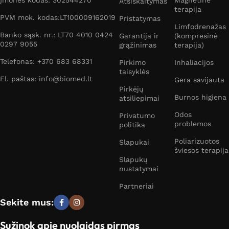
Įmonės kodas: 302544270
Magnetinė
Atsiskaitymas
terapija
PVM mok. kodas:LT100009162019
Pristatymas
Limfodrenažas
Banko sąsk. nr.: LT70 4010 0424
Garantija ir
(kompresinė
0297 9055
grąžinimas
terapija)
Telefonas: +370 683 68331
Pirkimo
Inhaliacijos
taisyklės
El. paštas: info@biomed.lt
Gera savijauta
Pirkėjų
Burnos higiena
atsiliepimai
Odos
Privatumo
problemos
politika
Poliarizuotos
Slapukai
šviesos terapija
Slapukų
nustatymai
Partneriai
Sekite mus:
Sužinok apie nuolaidas pirmas