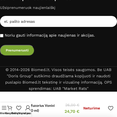
Užsiprenumeruok naujienlaiškį
Noriu gauti informaciją apie naujienas ir akcijas.
© 2014-2026 Biomed.lt. Visos teisės saugomos. Be UAB
"Doris Group" sutikimo draudžiama kopijuoti ir naudoti
puslapio Biomed.lt tekstinę ir vizualinę informaciją. OPS
sprendimas: UAB "Market Rats"
26,00
€
Kvapų difuzorius Vonivi
Neturime
Tulip (400 ml)
24,70
€
Meniu
Krepšelis
Norų sąrašas
Mano paskyra