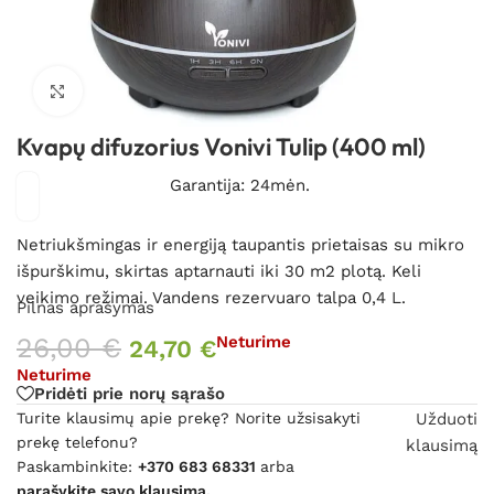
Spustelėkite, kad padidintumėte
Kvapų difuzorius Vonivi Tulip (400 ml)
Garantija: 24mėn.
Netriukšmingas ir energiją taupantis prietaisas su mikro
išpurškimu, skirtas aptarnauti iki 30 m2 plotą. Keli
veikimo režimai. Vandens rezervuaro talpa 0,4 L.
Pilnas aprašymas
26,00
€
Neturime
24,70
€
Neturime
Pridėti prie norų sąrašo
Turite klausimų apie prekę? Norite užsisakyti
Užduoti
prekę telefonu?
klausimą
Paskambinkite:
+370 683 68331
arba
parašykite savo klausimą.