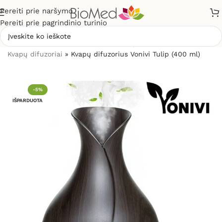
Pereiti prie naršymo
Pereiti prie pagrindinio turinio
Pradžia
»
Sveikiems namams
»
Kvapų difuzoriai ir kvapai
»
Kvapų difuzoriai
»
Kvapų difuzorius Vonivi Tulip (400 ml)
-5%
IŠPARDUOTA