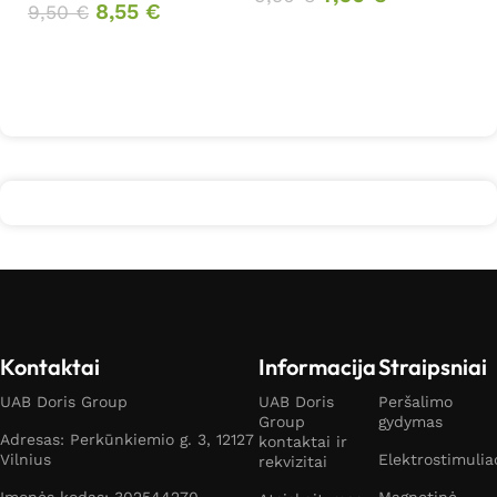
8,55
€
9,50
€
Į krepšelį
Į krepšelį
Kontaktai
Informacija
Straipsniai
UAB Doris Group
UAB Doris
Peršalimo
Group
gydymas
Adresas: Perkūnkiemio g. 3, 12127
kontaktai ir
Vilnius
Elektrostimulia
rekvizitai