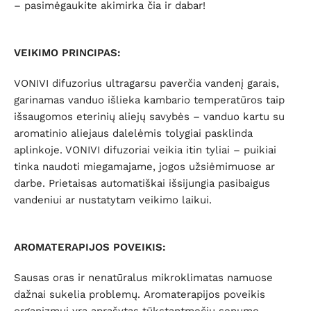
– pasimėgaukite akimirka čia ir dabar!
VEIKIMO PRINCIPAS:
VONIVI difuzorius ultragarsu paverčia vandenį garais,
garinamas vanduo išlieka kambario temperatūros taip
išsaugomos eterinių aliejų savybės – vanduo kartu su
aromatinio aliejaus dalelėmis tolygiai pasklinda
aplinkoje. VONIVI difuzoriai veikia itin tyliai – puikiai
tinka naudoti miegamajame, jogos užsiėmimuose ar
darbe. Prietaisas automatiškai išsijungia pasibaigus
vandeniui ar nustatytam veikimo laikui.
AROMATERAPIJOS POVEIKIS:
Sausas oras ir nenatūralus mikroklimatas namuose
dažnai sukelia problemų. Aromaterapijos poveikis