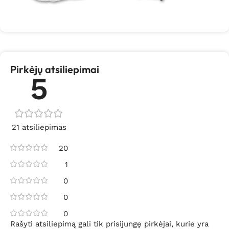
Pirkėjų atsiliepimai
5
21 atsiliepimas
20
1
0
0
0
Rašyti atsiliepimą gali tik prisijungę pirkėjai, kurie yra