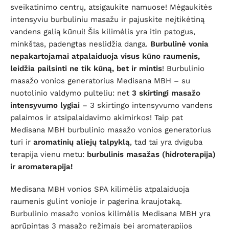
sveikatinimo centrų, atsigaukite namuose! Mėgaukitės
intensyviu burbuliniu masažu ir pajuskite neįtikėtiną
vandens galią kūnui! Šis kilimėlis yra itin patogus,
minkštas, padengtas neslidžia danga.
Burbulinė vonia
nepakartojamai atpalaiduoja visus kūno raumenis,
leidžia pailsinti ne tik kūną, bet ir mintis
! Burbulinio
masažo vonios generatorius Medisana MBH – su
nuotolinio valdymo pulteliu: net
3 skirtingi masažo
intensyvumo lygiai
– 3 skirtingo intensyvumo vandens
palaimos ir atsipalaidavimo akimirkos! Taip pat
Medisana MBH burbulinio masažo vonios generatorius
turi ir
aromatinių aliejų talpyklą
, tad tai yra dviguba
terapija vienu metu:
burbulinis masažas (hidroterapija)
ir aromaterapija!
Medisana MBH vonios SPA kilimėlis atpalaiduoja
raumenis gulint vonioje ir pagerina kraujotaką.
Burbulinio masažo vonios kilimėlis Medisana MBH yra
aprūpintas 3 masažo režimais bei aromaterapijos