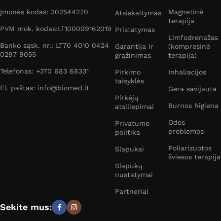
Įmonės kodas: 302544270
Magnetinė
Atsiskaitymas
terapija
PVM mok. kodas:LT100009162019
Pristatymas
Limfodrenažas
Banko sąsk. nr.: LT70 4010 0424
Garantija ir
(kompresinė
0297 9055
grąžinimas
terapija)
Telefonas: +370 683 68331
Pirkimo
Inhaliacijos
taisyklės
El. paštas: info@biomed.lt
Gera savijauta
Pirkėjų
Burnos higiena
atsiliepimai
Odos
Privatumo
problemos
politika
Poliarizuotos
Slapukai
šviesos terapija
Slapukų
nustatymai
Partneriai
Sekite mus: