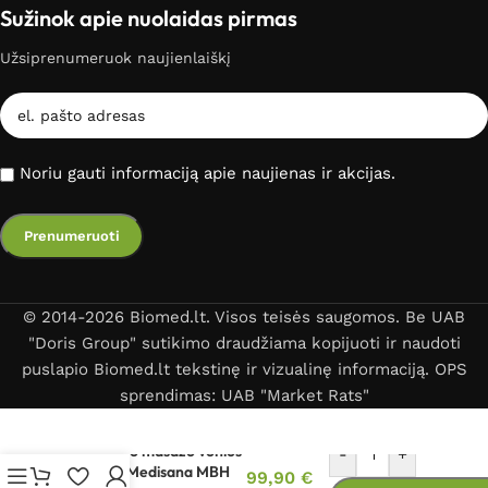
Sužinok apie nuolaidas pirmas
Užsiprenumeruok naujienlaiškį
Noriu gauti informaciją apie naujienas ir akcijas.
© 2014-2026 Biomed.lt. Visos teisės saugomos. Be UAB
"Doris Group" sutikimo draudžiama kopijuoti ir naudoti
puslapio Biomed.lt tekstinę ir vizualinę informaciją. OPS
sprendimas: UAB "Market Rats"
Burbulinio masažo vonios
-
+
kilimėlis Medisana MBH
99,90
€