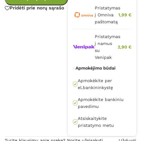
Pridėti prie norų sąrašo
Pristatymas
į Omniva
1,99 €
paštomatą
Pristatymas
į namus
2,90 €
su
Venipak
Apmokėjimo būdai
Apmokėkite per
el.bankininkystę
Apmokėkite bankiniu
pavedimu
Atsiskaitykite
pristatymo metu
Turite klausimų apie prekę? Norite užsisakyti
Užduoti