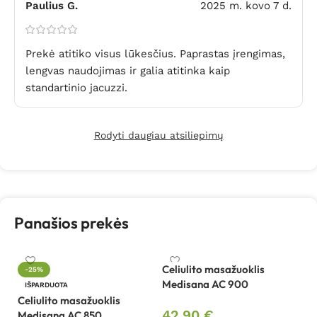
Paulius G.
2025 m. kovo 7 d.
Prekė atitiko visus lūkesčius. Paprastas įrengimas,
lengvas naudojimas ir galia atitinka kaip
standartinio jacuzzi.
Rodyti daugiau atsiliepimų
Panašios prekės
Celiulito masažuoklis
-25%
Medisana AC 900
Ce
IŠPARDUOTA
M
Celiulito masažuoklis
42,90
€
Medisana AC 850