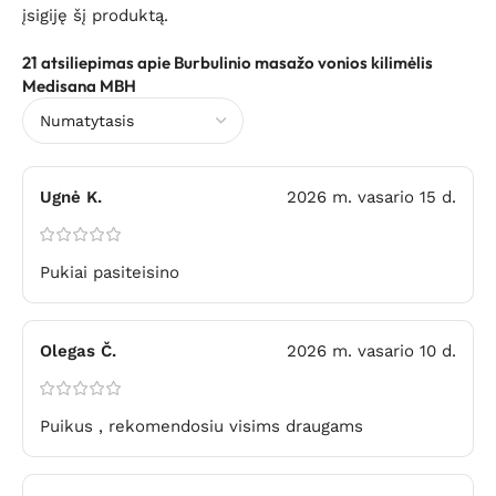
įsigiję šį produktą.
21 atsiliepimas apie
Burbulinio masažo vonios kilimėlis
Medisana MBH
Ugnė K.
2026 m. vasario 15 d.
Pukiai pasiteisino
Olegas Č.
2026 m. vasario 10 d.
Puikus , rekomendosiu visims draugams