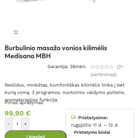
Spustelėkite, kad padidintumėte
Burbulinio masažo vonios kilimėlis
Medisana MBH
Garantija: 36mėn.
(
21
įvertinimas)
Neslidus, minkštas, komfortiškas kilimėlis tinka į bet
kurią vonią. 3 programos, nuotolinio valdymo pultelis,
aromaterapijos funkcija.
Pilnas aprašymas
99,90
€
Pristatysime:
-
+
rugpjūčio 11 d. – 12 d.
Pristatymo būdai
Į krepšelį