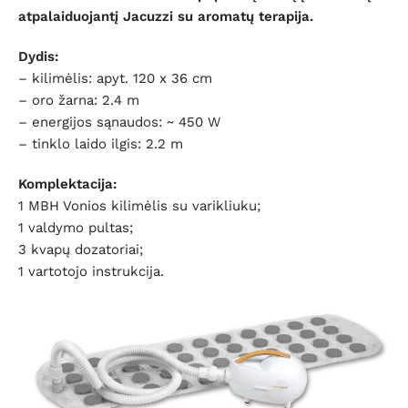
atpalaiduojantį Jacuzzi su aromatų terapija.
Dydis:
– kilimėlis: apyt. 120 x 36 cm
– oro žarna: 2.4 m
– energijos sąnaudos: ~ 450 W
– tinklo laido ilgis: 2.2 m
Komplektacija:
1 MBH Vonios kilimėlis su varikliuku;
1 valdymo pultas;
3 kvapų dozatoriai;
1 vartotojo instrukcija.