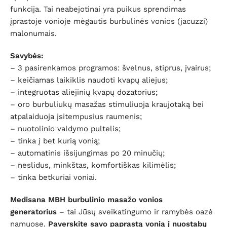
funkcija. Tai neabejotinai yra puikus sprendimas
įprastoje vonioje mėgautis burbulinės vonios (jacuzzi)
malonumais.
Savybės:
– 3 pasirenkamos programos:
švelnus, stiprus, įvairus;
– keičiamas laikiklis naudoti kvapų aliejus;
– integruotas aliejinių kvapų dozatorius;
– oro burbuliukų masažas stimuliuoja kraujotaką bei
atpalaiduoja įsitempusius raumenis;
– nuotolinio valdymo pultelis;
– tinka į bet kurią vonią;
– automatinis išsijungimas po 20 minučių;
– neslidus, minkštas, komfortiškas kilimėlis;
–
tinka betkuriai voniai.
Medisana MBH burbulinio masažo vonios
generatorius
– tai Jūsų sveikatingumo ir ramybės oazė
namuose.
Paverskite savo paprastą vonią į nuostabų