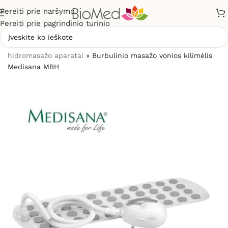
Pereiti prie naršymo
Pereiti prie pagrindinio turinio
Pradžia
»
Masažuokliai
»
Masažinės kojų vonelės,
hidromasažo aparatai
»
Burbulinio masažo vonios kilimėlis
Medisana MBH