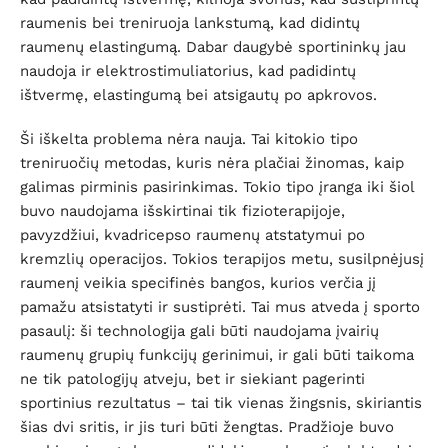
raumenis bei treniruoja lankstumą, kad didintų
raumenų elastingumą. Dabar daugybė sportininkų jau
naudoja ir elektrostimuliatorius, kad padidintų
ištvermę, elastingumą bei atsigautų po apkrovos.
Ši iškelta problema nėra nauja. Tai kitokio tipo
treniruočių metodas, kuris nėra plačiai žinomas, kaip
galimas pirminis pasirinkimas. Tokio tipo įranga iki šiol
buvo naudojama išskirtinai tik fizioterapijoje,
pavyzdžiui, kvadricepso raumenų atstatymui po
kremzlių operacijos. Tokios terapijos metu, susilpnėjusį
raumenį veikia specifinės bangos, kurios verčia jį
pamažu atsistatyti ir sustiprėti. Tai mus atveda į sporto
pasaulį: ši technologija gali būti naudojama įvairių
raumenų grupių funkcijų gerinimui, ir gali būti taikoma
ne tik patologijų atveju, bet ir siekiant pagerinti
sportinius rezultatus – tai tik vienas žingsnis, skiriantis
šias dvi sritis, ir jis turi būti žengtas. Pradžioje buvo