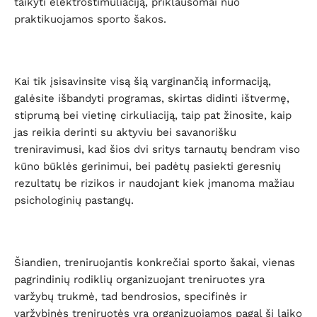
taikyti elektrostimuliaciją, priklausomai nuo
praktikuojamos sporto šakos.
Kai tik įsisavinsite visą šią varginančią informaciją,
galėsite išbandyti programas, skirtas didinti ištvermę,
stiprumą bei vietinę cirkuliaciją, taip pat žinosite, kaip
jas reikia derinti su aktyviu bei savanorišku
treniravimusi, kad šios dvi sritys tarnautų bendram viso
kūno būklės gerinimui, bei padėtų pasiekti geresnių
rezultatų be rizikos ir naudojant kiek įmanoma mažiau
psichologinių pastangų.
Šiandien, treniruojantis konkrečiai sporto šakai, vienas
pagrindinių rodiklių organizuojant treniruotes yra
varžybų trukmė, tad bendrosios, specifinės ir
varžybinės treniruotės yra organizuojamos pagal šį laiko