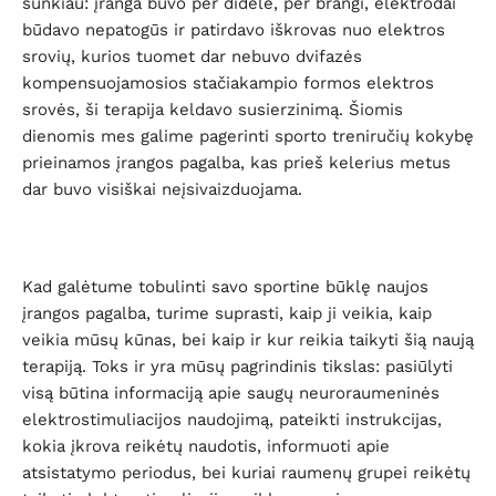
sunkiau: įranga buvo per didelė, per brangi, elektrodai
būdavo nepatogūs ir patirdavo iškrovas nuo elektros
srovių, kurios tuomet dar nebuvo dvifazės
kompensuojamosios stačiakampio formos elektros
srovės, ši terapija keldavo susierzinimą. Šiomis
dienomis mes galime pagerinti sporto treniručių kokybę
prieinamos įrangos pagalba, kas prieš kelerius metus
dar buvo visiškai neįsivaizduojama.
Kad galėtume tobulinti savo sportine būklę naujos
įrangos pagalba, turime suprasti, kaip ji veikia, kaip
veikia mūsų kūnas, bei kaip ir kur reikia taikyti šią naują
terapiją. Toks ir yra mūsų pagrindinis tikslas: pasiūlyti
visą būtina informaciją apie saugų neuroraumeninės
elektrostimuliacijos naudojimą, pateikti instrukcijas,
kokia įkrova reikėtų naudotis, informuoti apie
atsistatymo periodus, bei kuriai raumenų grupei reikėtų