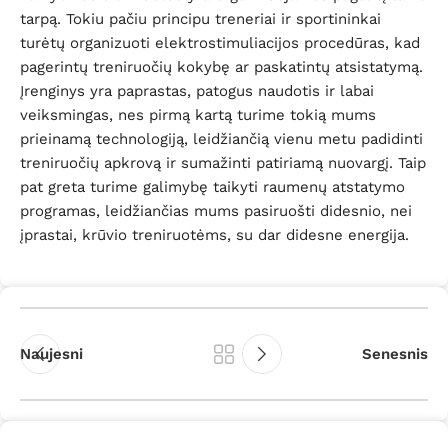
tarpą. Tokiu pačiu principu treneriai ir sportininkai
turėtų organizuoti elektrostimuliacijos procedūras, kad
pagerintų treniruočių kokybę ar paskatintų atsistatymą.
Įrenginys yra paprastas, patogus naudotis ir labai
veiksmingas, nes pirmą kartą turime tokią mums
prieinamą technologiją, leidžiančią vienu metu padidinti
treniruočių apkrovą ir sumažinti patiriamą nuovargį. Taip
pat greta turime galimybę taikyti raumenų atstatymo
programas, leidžiančias mums pasiruošti didesnio, nei
įprastai, krūvio treniruotėms, su dar didesne energija.
Naujesni
Senesnis