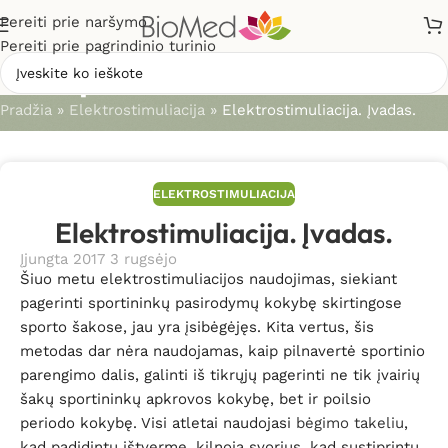
Pereiti prie naršymo
Pereiti prie pagrindinio turinio
Straipsniai
Pradžia
»
Elektrostimuliacija
»
Elektrostimuliacija. Įvadas.
ELEKTROSTIMULIACIJA
Elektrostimuliacija. Įvadas.
Įjungta 2017 3 rugsėjo
Šiuo metu elektrostimuliacijos naudojimas, siekiant
pagerinti sportininkų pasirodymų kokybę skirtingose
sporto šakose, jau yra įsibėgėjęs. Kita vertus, šis
metodas dar nėra naudojamas, kaip pilnavertė sportinio
parengimo dalis, galinti iš tikrųjų pagerinti ne tik įvairių
šakų sportininkų apkrovos kokybę, bet ir poilsio
periodo kokybę. Visi atletai naudojasi
bėgimo takeliu
,
kad padidintų ištvermę, kilnoja svorius, kad sustiprintų