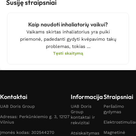
Susiję straipsniai
Kaip naudoti inhaliatorių vaikui?
Vaikams skirtas inhaliatorius yra puiki
priemonė, padedanti gydyti kvėpavimo takų
problemas, tokias ...
Tęsti skaitymą
Kontaktai
Informacija
Straipsniai
UAB Doris Group
UAB Doris
Peršalimo
Group
gydymas
Adresas: Perkūnkiemio g. 3, 12127
kontaktai ir
Vilnius
Elektrostimulia
rekvizitai
Įmonės kodas: 302544270
Magnetinė
Atsiskaitymas