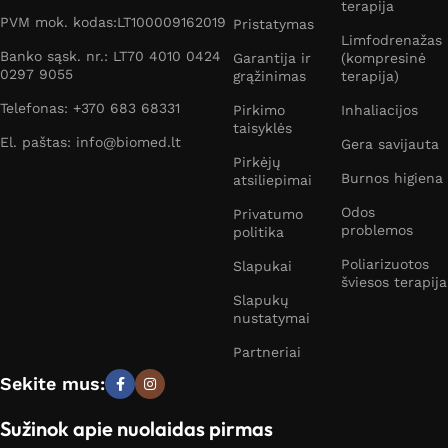
terapija
PVM mok. kodas:LT100009162019
Pristatymas
Limfodrenažas
Banko sąsk. nr.: LT70 4010 0424
Garantija ir
(kompresinė
0297 9055
grąžinimas
terapija)
Telefonas: +370 683 68331
Pirkimo
Inhaliacijos
taisyklės
El. paštas: info@biomed.lt
Gera savijauta
Pirkėjų
Burnos higiena
atsiliepimai
Odos
Privatumo
problemos
politika
Poliarizuotos
Slapukai
šviesos terapija
Slapukų
nustatymai
Partneriai
Sekite mus:
Sužinok apie nuolaidas pirmas