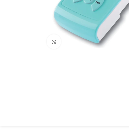
Spustelėkite, kad padidintumėte