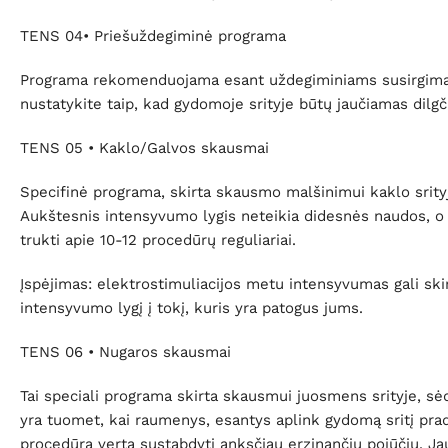
TENS 04• Priešuždegiminė programa
Programa rekomenduojama esant uždegiminiams susirgimams.
nustatykite taip, kad gydomoje srityje būtų jaučiamas dil
TENS 05 • Kaklo/Galvos skausmai
Specifinė programa, skirta skausmo malšinimui kaklo srity
Aukštesnis intensyvumo lygis neteikia didesnės naudos, o t
trukti apie 10-12 procedūrų reguliariai.
Įspėjimas: elektrostimuliacijos metu intensyvumas gali skir
intensyvumo lygį į tokį, kuris yra patogus jums.
TENS 06 • Nugaros skausmai
Tai speciali programa skirta skausmui juosmens srityje, 
yra tuomet, kai raumenys, esantys aplink gydomą sritį prad
procedūrą verta sustabdyti anksčiau erzinančių pojūčių. Ja