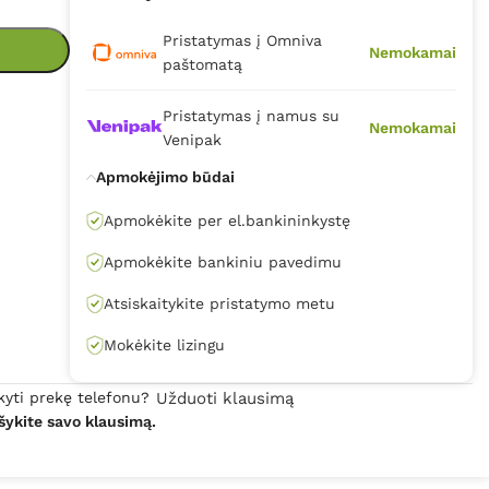
Pristatymas į Omniva
Nemokamai
paštomatą
Pristatymas į namus su
Nemokamai
Venipak
Apmokėjimo būdai
Apmokėkite per el.bankininkystę
Apmokėkite bankiniu pavedimu
Atsiskaitykite pristatymo metu
Mokėkite lizingu
kyti prekę telefonu?
Užduoti klausimą
šykite savo klausimą.