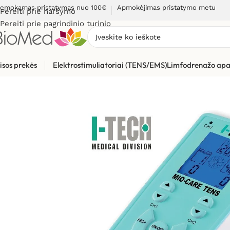
emokamas pristatymas nuo 100€
Apmokėjimas pristatymo metu
Pereiti prie naršymo
Pereiti prie pagrindinio turinio
isos prekės
Elektrostimuliatoriai (TENS/EMS)
Limfodrenažo apa
Pradžia
»
Elektrostimuliacijai (TENS / EMS)
»
Elektrostimuliato