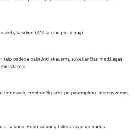
ažėti, kasdien (2/3 kartus per dieną)
 ir taip padeda pašalinti skausmą sukeliančias medžiagas
kmė: 20 min.
 po intensyvių treniruočių arba po patempimų. Intensyvumas
a taikoma kelių valandų laikotarpyje atsiradus