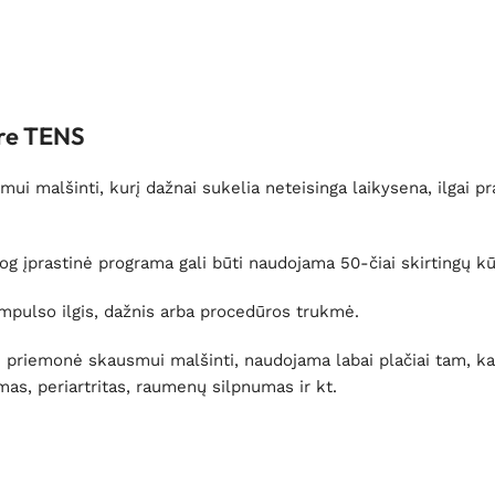
are TENS
 malšinti, kurį dažnai sukelia neteisinga laikysena, ilgai pra
g įprastinė programa gali būti naudojama 50-čiai skirtingų kū
 impulso ilgis, dažnis arba procedūros trukmė.
ė priemonė skausmui malšinti, naudojama labai plačiai tam, k
mas, periartritas, raumenų silpnumas ir kt.