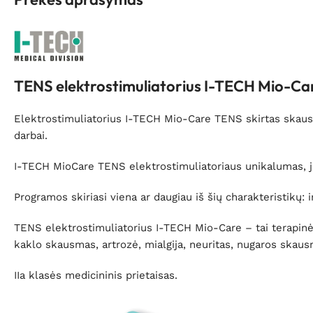
TENS elektrostimuliatorius I-TECH Mio-C
Elektrostimuliatorius I-TECH Mio-Care TENS skirtas skausmui
darbai.
I-TECH MioCare TENS elektrostimuliatoriaus unikalumas, jo
Programos skiriasi viena ar daugiau iš šių charakteristikų:
TENS elektrostimuliatorius I-TECH Mio-Care – tai terapin
kaklo skausmas, artrozė, mialgija, neuritas, nugaros skaus
IIa klasės medicininis prietaisas.