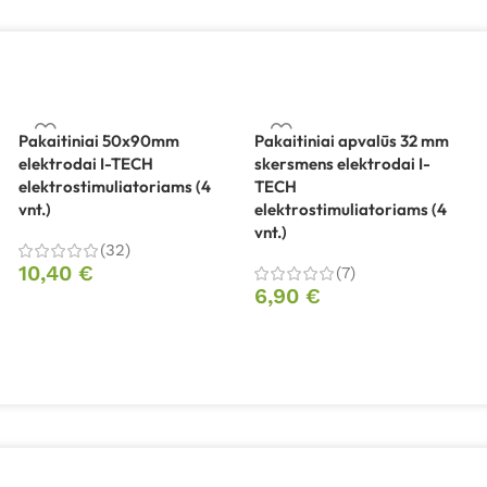
Pakaitiniai 50x90mm
Pakaitiniai apvalūs 32 mm
elektrodai I-TECH
skersmens elektrodai I-
elektrostimuliatoriams (4
TECH
vnt.)
elektrostimuliatoriams (4
vnt.)
(32)
10,40
€
(7)
6,90
€