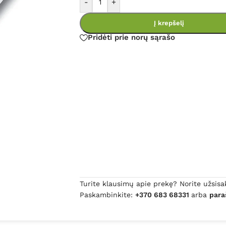
-
+
Į krepšelį
Pridėti prie norų sąrašo
Turite klausimų apie prekę? Norite užsisa
Paskambinkite:
+370 683 68331
arba
para