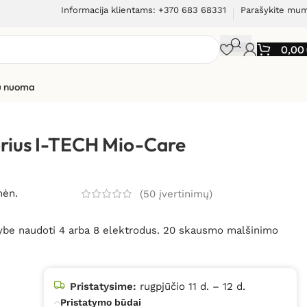
Informacija klientams: +370 683 68331
Parašykite mu
0,00
ių nuoma
CH Mio-Care TENS
orius I-TECH Mio-Care
mėn.
(
50
įvertinimų)
mybe naudoti 4 arba 8 elektrodus. 20 skausmo malšinimo
.
Pristatysime:
rugpjūčio 11 d. – 12 d.
Pristatymo būdai