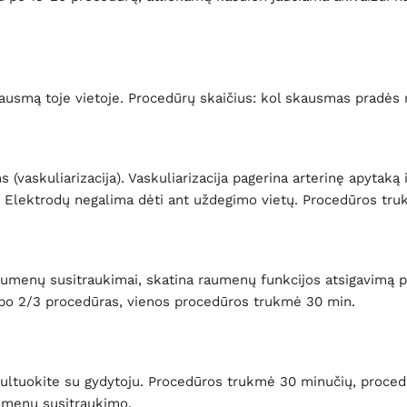
smą toje vietoje. Procedūrų skaičius: kol skausmas pradės m
vaskuliarizacija). Vaskuliarizacija pagerina arterinę apytaką
s. Elektrodų negalima dėti ant uždegimo vietų. Procedūros tru
raumenų susitraukimai, skatina raumenų funkcijos atsigavimą
s po 2/3 procedūras, vienos procedūros trukmė 30 min.
tuokite su gydytoju. Procedūros trukmė 30 minučių, procedūr
aumenų susitraukimo.