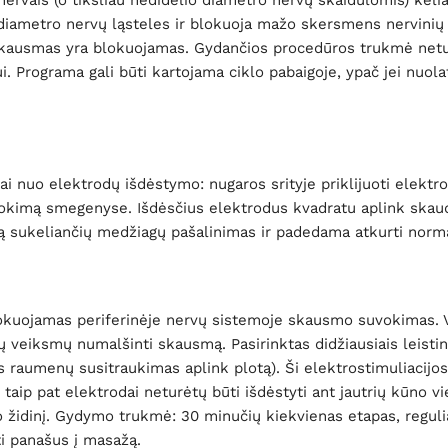
ametro nervų ląsteles ir blokuoja mažo skersmens nervinių sk
 skausmas yra blokuojamas. Gydančios procedūros trukmė netu
. Programa gali būti kartojama ciklo pabaigoje, ypač jei nuo
omai nuo elektrodų išdėstymo: nugaros srityje priklijuoti elek
kimą smegenyse. Išdėsčius elektrodus kvadratu aplink skaudan
 sukeliančių medžiagų pašalinimas ir padedama atkurti normal
kuojamas periferinėje nervų sistemoje skausmo suvokimas. Vei
veiksmų numalšinti skausmą. Pasirinktas didžiausiais leistina
 raumenų susitraukimas aplink plotą). Ši elektrostimuliacijos 
pat elektrodai neturėtų būti išdėstyti ant jautrių kūno vietų
 židinį. Gydymo trukmė: 30 minučių kiekvienas etapas, regulia
i panašus į masažą.