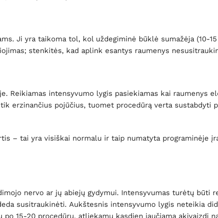
 Ji yra taikoma tol, kol uždegiminė būklė sumažėja (10-15 p
gčiojimas; stenkitės, kad aplink esantys raumenys nesusitrauk
je. Reikiamas intensyvumo lygis pasiekiamas kai raumenys ele
ik erzinančius pojūčius, tuomet procedūrą verta sustabdyti pr
tis – tai yra visiškai normalu ir taip numatyta programinėje įr
sėdimojo nervo ar jų abiejų gydymui. Intensyvumas turėtų būt
eda susitraukinėti. Aukštesnis intensyvumo lygis neteikia di
u po 15-20 procedūrų, atliekamų kasdien jaučiama akivaizdi n