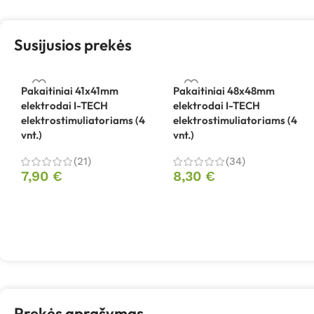
Susijusios prekės
Pakaitiniai 41x41mm
Pakaitiniai 48x48mm
elektrodai I-TECH
elektrodai I-TECH
elektrostimuliatoriams (4
elektrostimuliatoriams (4
vnt.)
vnt.)
(21)
(34)
7,90
€
8,30
€
Prekės aprašymas