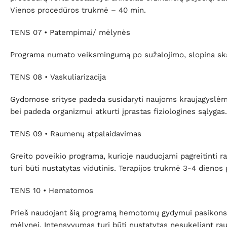
Vienos procedūros trukmė – 40 min.
TENS 07 • Patempimai/ mėlynės
Programa numato veiksmingumą po sužalojimo, slopina skau
TENS 08 • Vaskuliarizacija
Gydomose srityse padeda susidaryti naujoms kraujagyslėms (
bei padeda organizmui atkurti įprastas fiziologines sąlyga
TENS 09 • Raumenų atpalaidavimas
Greito poveikio programa, kurioje nauduojami pagreitinti 
turi būti nustatytas vidutinis. Terapijos trukmė 3-4 dieno
TENS 10 • Hematomos
Prieš naudojant šią programą hemotomų gydymui pasikonsul
mėlynei. Intensyvumas turi būti nustatytas nesukeliant r