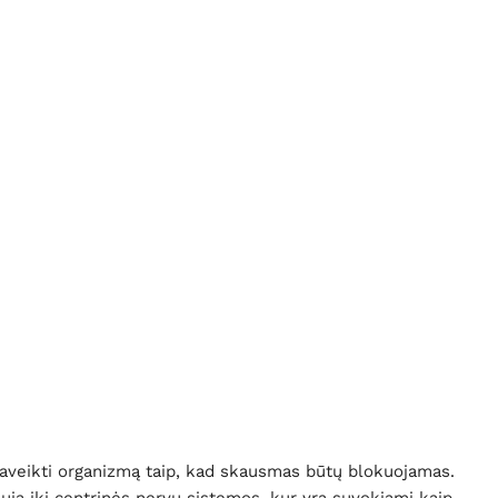
 paveikti organizmą taip, kad skausmas būtų blokuojamas.
uja iki centrinės nervų sistemos, kur yra suvokiami kaip