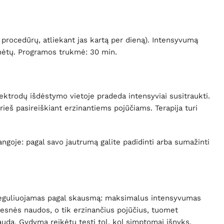
rocedūrų, atliekant jas kartą per dieną). Intensyvumą
inėtų. Programos trukmė: 30 min.
ktrodų išdėstymo vietoje pradeda intensyviai susitraukti.
ieš pasireiškiant erzinantiems pojūčiams. Terapija turi
angoje: pagal savo jautrumą galite padidinti arba sumažinti
i reguliuojamas pagal skausmą: maksimalus intensyvumas
desnės naudos, o tik erzinančius pojūčius, tuomet
auda. Gydymą reikėtų tęsti tol, kol simptomai išnyks.