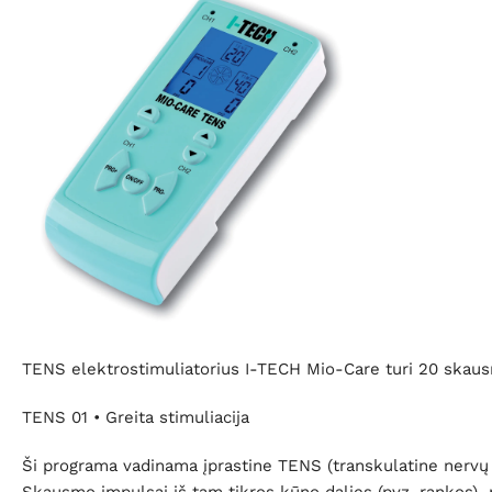
TENS elektrostimuliatorius I-TECH Mio-Care turi 20 ska
TENS 01 • Greita stimuliacija
Ši programa vadinama įprastine TENS (transkulatine nervų 
Skausmo impulsai iš tam tikros kūno dalies (pvz. rankos) n