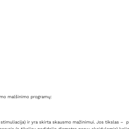
usmo malšinimo programų:
stimuliacija) ir yra skirta skausmo mažinimui. Jos tikslas –
ervais (o tiksliau nedidelio diametro nervų skaidulomis) kelia