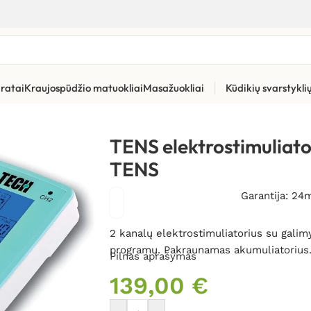
ratai
Kraujospūdžio matuokliai
Masažuokliai
Kūdikių svarstykl
riai skausmui malšinti (TENS)
»
TENS elektrostimuliatorius I-TE
TENS elektrostimuliat
TENS
Garantija: 24
2 kanalų elektrostimuliatorius su gali
programų. Pakraunamas akumuliatorius
Pilnas aprašymas
139,00
€