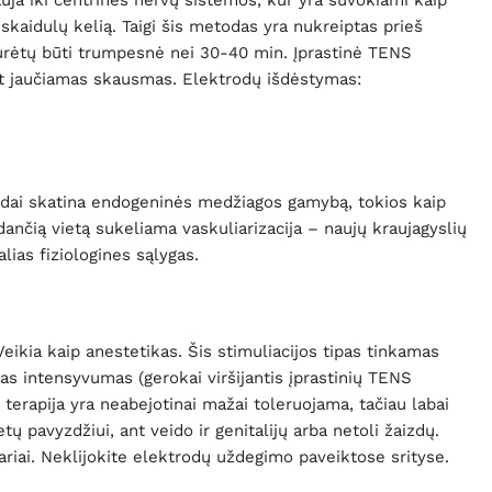
aidulų kelią. Taigi šis metodas yra nukreiptas prieš
rėtų būti trumpesnė nei 30-40 min. Įprastinė TENS
lat jaučiamas skausmas. Elektrodų išdėstymas:
trodai skatina endogeninės medžiagos gamybą, tokios kaip
čią vietą sukeliama vaskuliarizacija – naujų kraujagyslių
ias fiziologines sąlygas.
kia kaip anestetikas. Šis stimuliacijos tipas tinkamas
s intensyvumas (gerokai viršijantis įprastinių TENS
terapija yra neabejotinai mažai toleruojama, tačiau labai
 pavyzdžiui, ant veido ir genitalijų arba netoli žaizdų.
riai. Neklijokite elektrodų uždegimo paveiktose srityse.