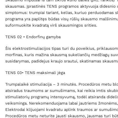
skausmas. Įprastinės TENS programos aktyvuoja didesnio di
simptomus: trumpiai tariant, kelias, kuriuo perduodamas
programa yra paplitęs būdas visų rūšių skausmo malšinimui
suformuokite kvadratą virš skausmingos srities.
TENS 02 • Endorfinų gamyba
Šis elektrostimuliacijos tipas turi du poveikius, priklaus
morfinas, kuris mažina skausmą sukeliančių medžiagų suvo
susidarymas, padidejus kraujo srautui, skatinamas skausmą
TENS 03• TENS maksimali jėga
Trumpalaikė stimuliacija –
3 minut
ės. Procedūros metu blo
atsiradus traumoms ar sumušimams, kai reikia imtis skubių 
stimuliatorių programų intensyvumą, todėl atsiranda didelis
veiksminga. Nerekomenduojama labai jautriems žmonėms, taip 
Elektrodai klijuojami kvadratu aplink traumos ar sumušimo
Procedūros metu neturite jausti skausmo, jausmas turi būt