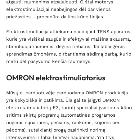
atgauti, raumenims atpalaiduoti. O štai moterys
elektrostimuliacijai neabejingos dėl dar vienos
priežasties – procedūra dailina kūno linijas.
Elektrostimuliacija atliekama naudojant TENS aparatus,
kurie yra visiškai saugūs ir efektyviai malšina skausmą,
stimuliuoja raumenis, degina riebalus. Tai labai geras
sprendimas žmonėms, dirbantiems sėdimą darbą, kurio
metu dėl pasyvumo kenčia raumenys.
OMRON elektrostimuliatorius
Mūsų e. parduotuvėje parduodama OMRON produkcija
yra kokybiška ir patikima. Čia galite įsigyti OMRON
elektrostimuliatorių E3, turintį specialiai įvairioms kūno
sritims skirtų programų (automatinės programos
nugarai, sąnariams, pečiams, rankoms, kojoms bei
pėdoms), suteikiantį progą pasirinkti norimą
intensyvumą ir labai lengvai naudojamą. Yra trys