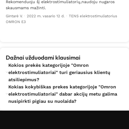
Rekomenduoju šį elektrostimuliatorių,naudoju nugaros
skausmams mažinti.
Gintarė V.
·
2022 m. vasario 12 d.
·
TENS elektrostimuliatorius
OMRON E3
Dažnai užduodami klausimai
Kokios prekės kategorijoje "Omron
elektrostimuliatoriai" turi geriausius klientų
atsiliepimus?
Kokias kokybiškas prekes kategorijoje "Omron
elektrostimuliatoriai" dabar akcijų metu galima
nusipirkti pigiau su nuolaida?