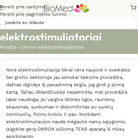
Pereiti prie naršymo
Pereiti prie pagrindinio turinio
Omron
elektrostimuliatoriai
Pradžia
»
Omron elektrostimuliatoriai
Nors elektrostimuliacija tikrai nėra naujovė ir sveikatos
bei grožio sektoriuje jau senokai taikoma procedūra,
dažnas išgirdęs šį pavadinimą teigia, jog girdi jį pirmą
kartą. Tačiau išbandžiusieji nepamiršta, mat procedūra
labai naudinga, jei vargina lėtinės ligos, raumenų
skausmas, sunkumas ir diskomfortas po sunkių
treniruočių, fizinio krūvio ir pan. Norėdami
elektrostimuliacijos nauda mėgautis namų sąlygomis,
įsigykite gerą OMRON siūlomą TENS aparatą iš mūsų
asortimento.