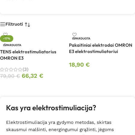
Filtruoti
-17%
IŠPARDUOTA
Pakaitiniai elektrodai OMRON
IŠPARDUOTA
E3 elektrostimuliatoriui
TENS elektrostimuliatorius
OMRON E3
18,90
€
(3)
Daugiau
66,32
€
79,90
€
Daugiau
Kas yra elektrostimuliacija?
Elektrostimuliacija yra gydymo metodas, skirtas
skausmui malšinti, energingumui grąžinti, jėgoms