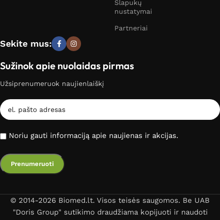
Slapukų
nustatymai
Partneriai
Sekite mus:
Sužinok apie nuolaidas pirmas
Užsiprenumeruok naujienlaiškį
Noriu gauti informaciją apie naujienas ir akcijas.
© 2014-2026 Biomed.lt. Visos teisės saugomos. Be UAB
"Doris Group" sutikimo draudžiama kopijuoti ir naudoti