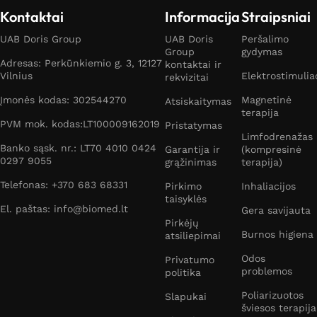
Kontaktai
Informacija
Straipsniai
UAB Doris Group
UAB Doris
Peršalimo
Group
gydymas
Adresas: Perkūnkiemio g. 3, 12127
kontaktai ir
Vilnius
Elektrostimulia
rekvizitai
Įmonės kodas: 302544270
Magnetinė
Atsiskaitymas
terapija
PVM mok. kodas:LT100009162019
Pristatymas
Limfodrenažas
Banko sąsk. nr.: LT70 4010 0424
Garantija ir
(kompresinė
0297 9055
grąžinimas
terapija)
Telefonas: +370 683 68331
Pirkimo
Inhaliacijos
taisyklės
El. paštas: info@biomed.lt
Gera savijauta
Pirkėjų
Burnos higiena
atsiliepimai
Odos
Privatumo
problemos
politika
Poliarizuotos
Slapukai
šviesos terapija