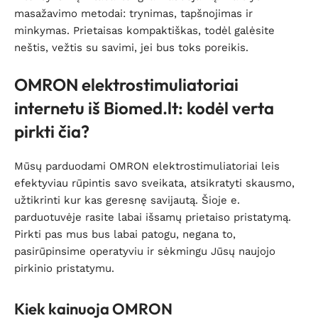
masažavimo metodai: trynimas, tapšnojimas ir
minkymas. Prietaisas kompaktiškas, todėl galėsite
neštis, vežtis su savimi, jei bus toks poreikis.
OMRON elektrostimuliatoriai
internetu iš Biomed.lt: kodėl verta
pirkti čia?
Mūsų parduodami OMRON elektrostimuliatoriai leis
efektyviau rūpintis savo sveikata, atsikratyti skausmo,
užtikrinti kur kas geresnę savijautą. Šioje e.
parduotuvėje rasite labai išsamų prietaiso pristatymą.
Pirkti pas mus bus labai patogu, negana to,
pasirūpinsime operatyviu ir sėkmingu Jūsų naujojo
pirkinio pristatymu.
Kiek kainuoja OMRON