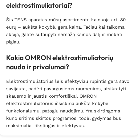
elektrostimuliatoriai?
Šis TENS aparatas mūsų asortimente kainuoja arti 80
eurų – aukšta kokybė, gera kaina. Tačiau kai taikoma
akcija, galite sutaupyti nemažą kainos dalį ir mokėti
pigiau.
Kokia OMRON elektrostimuliatorių
nauda ir privalumai?
Elektrostimuliatorius leis efektyviau rūpintis gera savo
savijauta, padėti pavargusiems raumenims, atsikratyti
skausmo ir jaustis komfortiškai. OMRON
elektrostimuliatorius išsiskiria aukšta kokybe,
funkcionalumu, patogiu naudojimu. Yra skirtingoms
kūno sritims skirtos programos, todėl gydymas bus
maksimaliai tikslingas ir efektyvus.