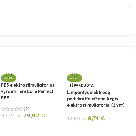
-20%
-25%
FES elektrostimuliatorius
L
IŠPARDUOTA
vyrams TensCare Perfect
p
Limpantys elektrodų
PFE
e
padukai PainGone Aegis
p
elektrostimuliatoriui (2 vnt)
(2)
79,92
€
99,90
€
9,74
€
12,99
€