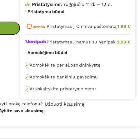
Pristatysime:
rugpjūčio 11 d. – 12 d.
Pristatymo būdai
Pristatymas į Omniva paštomatą
1,99 €
Pristatymas į namus su Venipak
2,90 €
Apmokėjimo būdai
Apmokėkite per el.bankininkystę
Apmokėkite bankiniu pavedimu
Atsiskaitykite pristatymo metu
kyti prekę telefonu?
Užduoti klausimą
šykite savo klausimą.