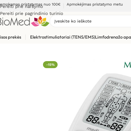
emokamas pristatymas nuo 100€
Apmokėjimas pristatymo metu
Pereiti prie naršymo
Pereiti prie pagrindinio turinio
isos prekės
Elektrostimuliatoriai (TENS/EMS)
Limfodrenažo apa
Pradžia
»
Elektrostimuliacijai (TENS / EMS)
»
TENS/EMS elektro
-15%