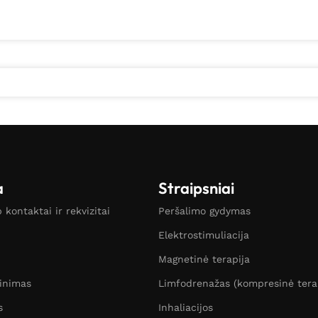
a
Straipsniai
kontaktai ir rekvizitai
Peršalimo gydymas
Elektrostimuliacija
Magnetinė terapija
žinimas
Limfodrenažas (kompresinė tera
s
Inhaliacijos