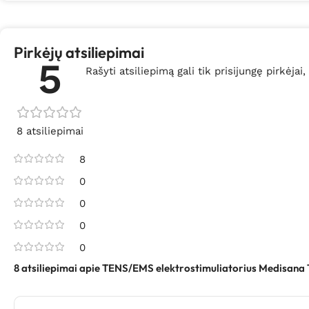
Pirkėjų atsiliepimai
5
Rašyti atsiliepimą gali tik prisijungę pirkėjai,
8 atsiliepimai
8
0
0
0
0
8 atsiliepimai apie
TENS/EMS elektrostimuliatorius Medisana 