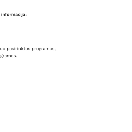
informacija:
nuo pasirinktos programos;
ogramos.