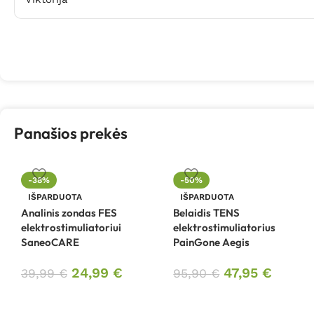
Panašios prekės
-38%
-50%
IŠPARDUOTA
IŠPARDUOTA
Analinis zondas FES
Belaidis TENS
elektrostimuliatoriui
elektrostimuliatorius
SaneoCARE
PainGone Aegis
24,99
€
47,95
€
39,99
€
95,90
€