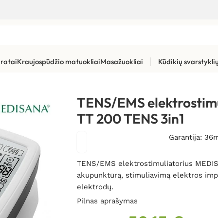
ratai
Kraujospūdžio matuokliai
Masažuokliai
Kūdikių svarstykl
stimuliatorius Medisana TT 200 TENS 3in1
TENS/EMS elektrostimu
TT 200 TENS 3in1
Garantija: 36
TENS/EMS elektrostimuliatorius MEDISA
akupunktūrą, stimuliavimą elektros impu
elektrodų.
Pilnas aprašymas