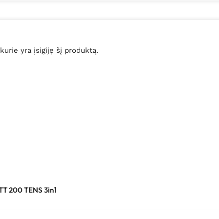
 kurie yra įsigiję šį produktą.
TT 200 TENS 3in1