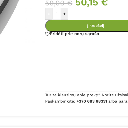
50,15
€
59,00
€
-
+
Į krepšelį
Pridėti prie norų sąrašo
Turite klausimų apie prekę? Norite užsisa
Paskambinkite:
+370 683 68331
arba
para