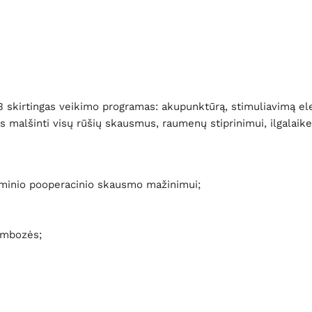
3 skirtingas veikimo programas: akupunktūrą, stimuliavimą el
malšinti visų rūšių skausmus, raumenų stiprinimui, ilgalaikei
ūminio pooperacinio skausmo mažinimui;
ombozės;