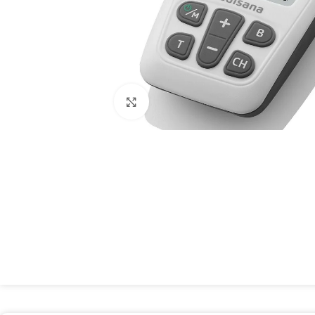
Spustelėkite, kad padidintumėte