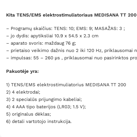
Kita TENS/EMS elektrostimuliatoriaus MEDISANA TT 200 
– Programų skaičius: TENS: 10; EMS: 9; MASAŽAS: 3 ;
– jo dydis: apytiksliai 10.9 x 54.5 x 2.3 cm
– aparato svoris: maždaug 76 g;
– prietaiso veikimo dažnis nuo 2 iki 120 Hz, priklausomai 
– impulsas: 55 – 260 μs , priklausomai nuo pasirinktos pr
Pakuotėje yra:
1) TENS/EMS elektrostimuliatorius MEDISANA TT 200
2) 4 elektrodai;
3) 2 specialūs prijungimo kabeliai;
4) 4 AAA tipo baterijos (LR03; 1.5 V);
5) originalus dėklas;
6) detali vartotojo instrukcija.