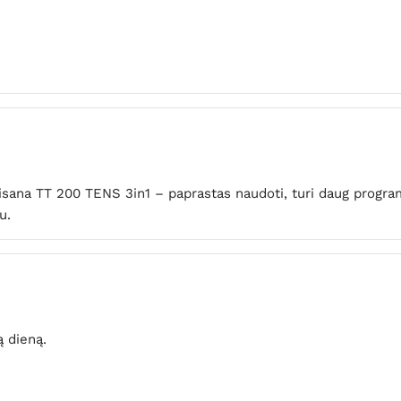
isana TT 200 TENS 3in1 – paprastas naudoti, turi daug program
u.
 dieną.