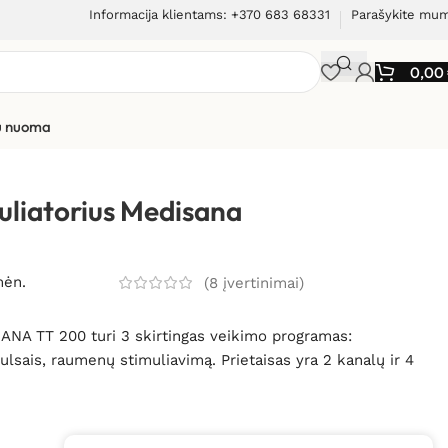
Informacija klientams: +370 683 68331
Parašykite mu
0,00
ių nuoma
liatorius Medisana
mėn.
(
8
įvertinimai)
NA TT 200 turi 3 skirtingas veikimo programas:
lsais, raumenų stimuliavimą. Prietaisas yra 2 kanalų ir 4