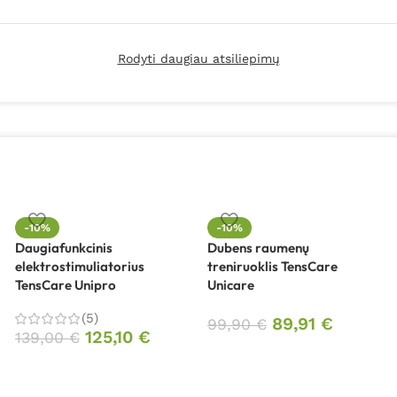
Rodyti daugiau atsiliepimų
-10%
-10%
Daugiafunkcinis
Dubens raumenų
elektrostimuliatorius
treniruoklis TensCare
TensCare Unipro
Unicare
(5)
89,91
€
99,90
€
125,10
€
139,00
€