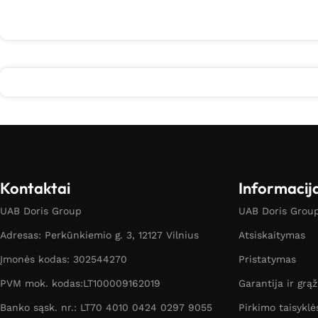
Kontaktai
Informacij
UAB Doris Group
UAB Doris Group 
Adresas: Perkūnkiemio g. 3, 12127 Vilnius
Atsiskaitymas
Įmonės kodas: 302544270
Pristatymas
PVM mok. kodas:LT100009162019
Garantija ir grą
Banko sąsk. nr.: LT70 4010 0424 0297 9055
Pirkimo taisyklė