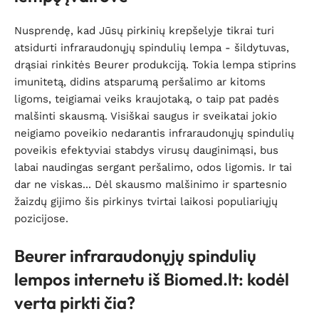
Nusprendę, kad Jūsų pirkinių krepšelyje tikrai turi
atsidurti infraraudonųjų spindulių lempa - šildytuvas,
drąsiai rinkitės Beurer produkciją. Tokia lempa stiprins
imunitetą, didins atsparumą peršalimo ar kitoms
ligoms, teigiamai veiks kraujotaką, o taip pat padės
malšinti skausmą. Visiškai saugus ir sveikatai jokio
neigiamo poveikio nedarantis infraraudonųjų spindulių
poveikis efektyviai stabdys virusų dauginimąsi, bus
labai naudingas sergant peršalimo, odos ligomis. Ir tai
dar ne viskas... Dėl skausmo malšinimo ir spartesnio
žaizdų gijimo šis pirkinys tvirtai laikosi populiariųjų
pozicijose.
Beurer infraraudonųjų spindulių
lempos internetu iš Biomed.lt: kodėl
verta pirkti čia?