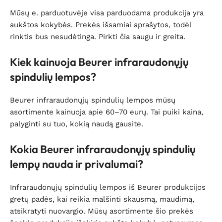
Mūsų e. parduotuvėje visa parduodama produkcija yra
aukštos kokybės. Prekės išsamiai aprašytos, todėl
rinktis bus nesudėtinga. Pirkti čia saugu ir greita.
Kiek kainuoja Beurer infraraudonųjų
spindulių lempos?
Beurer infraraudonųjų spindulių lempos mūsų
asortimente kainuoja apie 60–70 eurų. Tai puiki kaina,
palyginti su tuo, kokią naudą gausite.
Kokia Beurer infraraudonųjų spindulių
lempų nauda ir privalumai?
Infraraudonųjų spindulių lempos iš Beurer produkcijos
gretų padės, kai reikia malšinti skausmą, maudimą,
atsikratyti nuovargio. Mūsų asortimente šio prekės