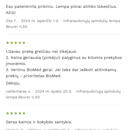
Esu patenkinta pirkiniu. Lempa pilnai atitiko lūkesčius.
Ačiū!
Zita T.
·
2024 m. lapkričio 1 d.
·
Infraraudonųjų spindulių lempa
Beurer IL50
1.Gavau prekę greičiau nei tikėjausi.
2. Kaina geriausia (pirkėjui) palyginus su kitomis prekybos
įmonėmis.
3. Vertinu BioMed gerai. Jei teks dar ieškoti atitinkamų
prekių - prioritetas BioMed.
Dėkoju.
valdemaras s.
·
2024 m. spalio 20 d.
·
Infraraudonųjų spindulių
lempa Beurer IL50
Geras kainos ir kokybės santykis.