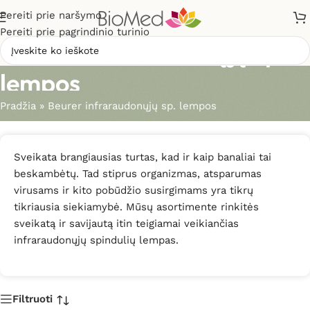
Pereiti prie naršymo
Pereiti prie pagrindinio turinio
Beurer infraraudonųjų sp.
lempos
Pradžia
»
Beurer infraraudonųjų sp. lempos
Sveikata brangiausias turtas, kad ir kaip banaliai tai
beskambėtų. Tad stiprus organizmas, atsparumas
virusams ir kito pobūdžio susirgimams yra tikrų
tikriausia siekiamybė. Mūsų asortimente rinkitės
sveikatą ir savijautą itin teigiamai veikiančias
infraraudonųjų spindulių lempas.
Filtruoti