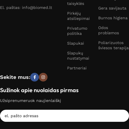
taisyklės
El. paštas: info@biomed.lt
Gera savijauta
Pirkėjų
Burnos higiena
atsiliepimai
Odos
Privatumo
problemos
politika
Poliarizuotos
Slapukai
šviesos terapija
Slapukų
nustatymai
Partneriai
Sekite mus:
Sužinok apie nuolaidas pirmas
Užsiprenumeruok naujienlaiškį