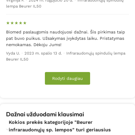
Virginija P.
·
2024 m. rugpjūčio 20 d.
·
Infraraudonųjų spindulių
lempa Beurer IL50
Biomed paslaugomis naudojuosi dažnai. Šis pirkimas taip
pat buvo puikus. Užsakymas įvykdytas laiku. Pristatymas
nemokamas. Dėkoju Jums!
Vyda U.
·
2023 m. spalio 13 d.
·
Infraraudonųjų spindulių lempa
Beurer IL50
Rodyti daugiau
Dažnai užduodami klausimai
Kokios prekės kategorijoje "Beurer
infraraudonųjų sp. lempos" turi geriausius