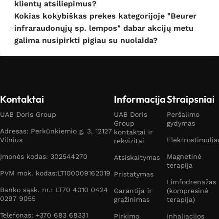
klientų atsiliepimus?
Kokias kokybiškas prekes kategorijoje "Beurer
infraraudonųjų sp. lempos" dabar akcijų metu
galima nusipirkti pigiau su nuolaida?
Kontaktai
Informacija
Straipsniai
UAB Doris Group
UAB Doris
Peršalimo
Group
gydymas
Adresas: Perkūnkiemio g. 3, 12127
kontaktai ir
Vilnius
Elektrostimulia
rekvizitai
Įmonės kodas: 302544270
Magnetinė
Atsiskaitymas
terapija
PVM mok. kodas:LT100009162019
Pristatymas
Limfodrenažas
Banko sąsk. nr.: LT70 4010 0424
Garantija ir
(kompresinė
0297 9055
grąžinimas
terapija)
Telefonas: +370 683 68331
Pirkimo
Inhaliacijos