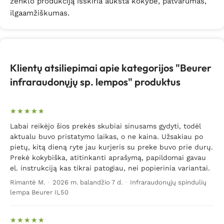
ženklo produkciją išskiria aukšta kokybė, patvarumas,
ilgaamžiškumas.
Klientų atsiliepimai apie kategorijos "Beurer
infraraudonųjų sp. lempos" produktus
Labai reikėjo šios prekės skubiai sinusams gydyti, todėl
aktualu buvo pristatymo laikas, o ne kaina. Užsakiau po
pietų, kitą dieną ryte jau kurjeris su preke buvo prie durų.
Prekė kokybiška, atitinkanti aprašymą, papildomai gavau
el. instrukciją kas tikrai patogiau, nei popierinia variantai.
Rimantė M.
·
2026 m. balandžio 7 d.
·
Infraraudonųjų spindulių
lempa Beurer IL50