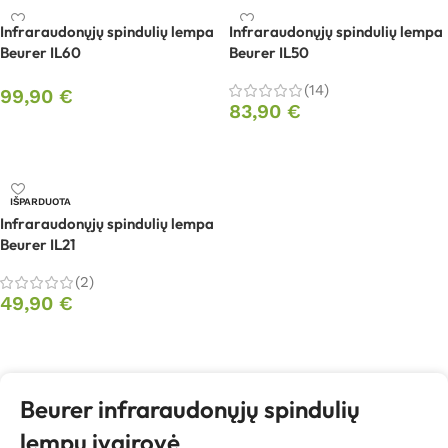
Infraraudonųjų spindulių lempa
Infraraudonųjų spindulių lempa
Beurer IL60
Beurer IL50
(14)
99,90
€
83,90
€
Į krepšelį
Į krepšelį
IŠPARDUOTA
Infraraudonųjų spindulių lempa
Beurer IL21
(2)
49,90
€
Daugiau
Beurer infraraudonųjų spindulių
lempų įvairovė