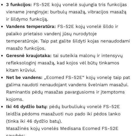
3 funkcijos:
FS-52E kojų vonelė sujungia tris funkcijas
viename įrenginyje: burbulų masažą, vibracijos masažą
ir šildymo funkciją.
Vandens temperatūra:
FS-52E kojų vonelė šildo ir
palaiko prietaiso vandenį jūsų nurodytoje
temperatūroje. Taip pat galite šildyti kojas nenaudodami
masažo funkcijos.
Geresnė kraujotaka:
tai suteikia malonų ir intensyvų
refleksologinį masažą, kad kojos vėl būtų tinkamos
kitam krūviui.
Net be vandens:
„Ecomed FS-52E“ kojų vonelę taip pat
galima naudoti nenaudojant vandens švelniam masažui.
Raminantis pėdų masažas pavargusioms ir įtemptoms
kojoms.
Iki 46 dydžio batų:
pėdų burbuliukų vonelė FS-52E
leidžia pėdoms masažuoti nuo pado iki pėdos lanko
(tinka iki 46 dydžio batų).
Masažinės kojų vonelės Medisana Ecomed FS-52E
savybės: