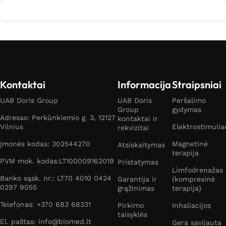
Kontaktai
Informacija
Straipsniai
UAB Doris Group
UAB Doris
Peršalimo
Group
gydymas
Adresas: Perkūnkiemio g. 3, 12127
kontaktai ir
Vilnius
Elektrostimulia
rekvizitai
Įmonės kodas: 302544270
Magnetinė
Atsiskaitymas
terapija
PVM mok. kodas:LT100009162019
Pristatymas
Limfodrenažas
Banko sąsk. nr.: LT70 4010 0424
Garantija ir
(kompresinė
0297 9055
grąžinimas
terapija)
Telefonas: +370 683 68331
Pirkimo
Inhaliacijos
taisyklės
El. paštas: info@biomed.lt
Gera savijauta