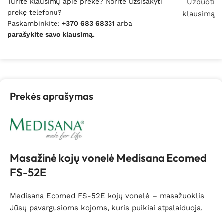
Turite klausimų apie prekę? Norite užsisakyti
Užduoti
prekę telefonu?
klausimą
Paskambinkite:
+370 683 68331
arba
parašykite savo klausimą.
Prekės aprašymas
Masažinė kojų vonelė Medisana Ecomed
FS-52E
Medisana Ecomed FS-52E kojų vonelė – masažuoklis
Jūsų pavargusioms kojoms, kuris puikiai atpalaiduoja.