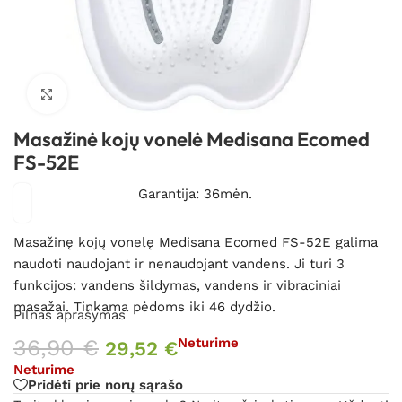
Spustelėkite, kad padidintumėte
Masažinė kojų vonelė Medisana Ecomed
FS-52E
Garantija: 36mėn.
Masažinę kojų vonelę Medisana Ecomed FS-52E galima
naudoti naudojant ir nenaudojant vandens. Ji turi 3
funkcijos: vandens šildymas, vandens ir vibraciniai
masažai. Tinkama pėdoms iki 46 dydžio.
Pilnas aprašymas
36,90
€
Neturime
29,52
€
Neturime
Pridėti prie norų sąrašo