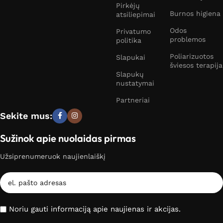
Pirkėjų
Burnos higiena
atsiliepimai
Odos
Privatumo
problemos
politika
Poliarizuotos
Slapukai
šviesos terapija
Slapukų
nustatymai
Partneriai
Sekite mus:
Sužinok apie nuolaidas pirmas
Užsiprenumeruok naujienlaiškį
Noriu gauti informaciją apie naujienas ir akcijas.