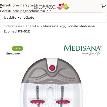
Pereiti prie naršymo
Pereiti prie pagrindinio turinio
Pradžia
»
Masažuokliai
»
Masažinės kojų vonelės,
hidromasažo aparatai
»
Masažinė kojų vonelė Medisana
Ecomed FS-52E
-20%
IŠPARDUOTA