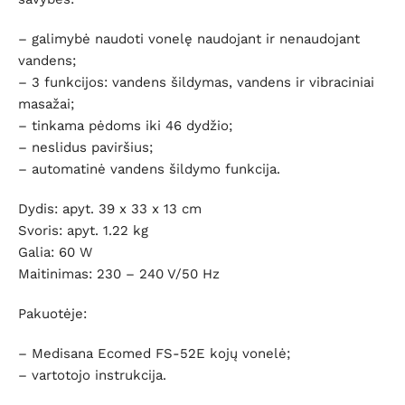
– galimybė naudoti vonelę naudojant ir nenaudojant
vandens;
– 3 funkcijos: vandens šildymas, vandens ir vibraciniai
masažai;
– tinkama pėdoms iki 46 dydžio;
– neslidus paviršius;
– automatinė vandens šildymo funkcija.
Dydis: apyt. 39 x 33 x 13 cm
Svoris: apyt. 1.22 kg
Galia: 60 W
Maitinimas: 230 – 240 V/50 Hz
Pakuotėje:
– Medisana Ecomed FS-52E kojų vonelė;
– vartotojo instrukcija.