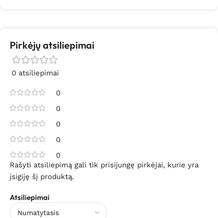
Pirkėjų atsiliepimai
0 atsiliepimai
0
0
0
0
0
Rašyti atsiliepimą gali tik prisijungę pirkėjai, kurie yra
įsigiję šį produktą.
Atsiliepimai