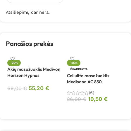
Atsiliepimų dar nėra.
Panašios prekės
-20%
-25%
Akių masažuoklis Medivon
Ce
IŠPARDUOTA
Horizon Hypnos
Me
Celiulito masažuoklis
Medisana AC 850
55,20
€
69,00
€
3
(6)
Į krepšelį
19,50
€
26,00
€
Daugiau