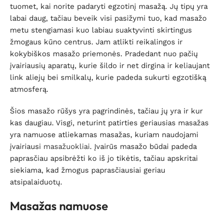
tuomet, kai norite padaryti egzotinį masažą. Jų tipų yra
labai daug, tačiau beveik visi pasižymi tuo, kad masažo
metu stengiamasi kuo labiau suaktyvinti skirtingus
žmogaus kūno centrus. Jam atlikti reikalingos ir
kokybiškos masažo priemonės. Pradedant nuo pačių
įvairiausių aparatų, kurie šildo ir net dirgina ir keliaujant
link aliejų bei smilkalų, kurie padeda sukurti egzotišką
atmosferą.
Šios masažo rūšys yra pagrindinės, tačiau jų yra ir kur
kas daugiau. Visgi, neturint patirties geriausias masažas
yra namuose atliekamas masažas, kuriam naudojami
įvairiausi
masažuokliai
. Įvairūs masažo būdai padeda
paprasčiau apsibrėžti ko iš jo tikėtis, tačiau apskritai
siekiama, kad žmogus paprasčiausiai geriau
atsipalaiduotų.
Masažas namuose