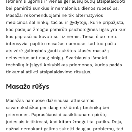
lėtinėmis ligomis ir vienas geriausių būdų atsipalaiduoti
bei pamiršti sunkius ir nemalonius dienos rūpesčius.
Masažai rekomenduojami ne tik alternatyvios
medicinos šalininkų, tačiau ir gydytojų, kurie pripažįsta,
kad padėjus žmogui pamiršti psichologines ligas yra kur
kas paprasčiau kovoti su fizinėmis. Tiesa, šiuo metu
intensyviai paplito masažas namuose, tad tuo pačiu
atsivėrė galimybės gauti aukštos klasės masažą
neinvestuojant daug pinigų. Svarbiausia išmokti
techniką ir įsigyti kokybiškas priemones, kurios padės
tinkamai atlikti atsipalaidavimo ritualus.
Masažo rūšys
Masažas namuose dažniausiai atliekamas
savamoksliškai per daug nežiūrint į techniką bei
priemones. Paprasčiausiai pasikliaunama pirštų
judesiais ir tikimasi, kad kitam žmogui tai patiks. Deja,
dažnai nemokant galima sukelti daugiau problemų, tad