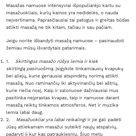
Masažas namuose intensyviai išpopuliarėjo kartu su
masažuokliais, kurių kainos yra nedidelės, o nauda
neįvertinama. Paprasčiausiai tai patogus ir greitas būdas
atlikti masažą ne tik kitam, tačiau ir sau pačiam.
Jeigu norite išbandyti masažą namuose – pasinaudoti
žemiau mūsų išvardytais patarimais.
1.
Skirtingos masažo rūšys lemia ir kiek
skirtingą pasiruošimą
. Įsigykite tinkamiausių kvapukų
bei aliejų, kurie geriausiai atspindėtų norimą atlikti
masažą. Nuo raminančių iki aktyvinančių bei aštrių,
kurie riečia nosį. Kaip ir salonuose dažniausiai mus
pasitinka neįprastas kvapas, taip ir namuose darant
masažą reiktų tinkamos atmosferos. Net ir muzika
lemia labai daug.
2.
Masažuokliai yra labai reikalingi
ir jie gali padėti
Jūsų atliekamam masažui suteikti naujų atspalvių,
padaryti jį kur kas patrauklesniu. Šiuo metu