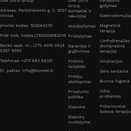
UAB Doris Group
UAB Doris
Peršalimo
Group
gydymas
Adresas: Perkūnkiemio g. 3, 12127
kontaktai ir
Vilnius
Elektrostimulia
rekvizitai
Įmonės kodas: 302544270
Magnetinė
Atsiskaitymas
terapija
PVM mok. kodas:LT100009162019
Pristatymas
Limfodrenažas
Banko sąsk. nr.: LT70 4010 0424
Garantija ir
(kompresinė
0297 9055
grąžinimas
terapija)
Telefonas: +370 683 68331
Pirkimo
Inhaliacijos
taisyklės
El. paštas: info@biomed.lt
Gera savijauta
Pirkėjų
Burnos higiena
atsiliepimai
Odos
Privatumo
problemos
politika
Poliarizuotos
Slapukai
šviesos terapija
Slapukų
nustatymai