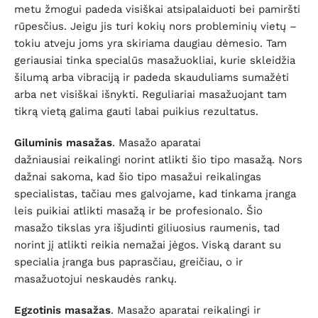
metu žmogui padeda visiškai atsipalaiduoti bei pamiršti
rūpesčius. Jeigu jis turi kokių nors probleminių vietų –
tokiu atveju joms yra skiriama daugiau dėmesio. Tam
geriausiai tinka specialūs masažuokliai, kurie skleidžia
šilumą arba vibraciją ir padeda skauduliams sumažėti
arba net visiškai išnykti. Reguliariai masažuojant tam
tikrą vietą galima gauti labai puikius rezultatus.
Giluminis masažas
. Masažo aparatai
dažniausiai reikalingi norint atlikti šio tipo masažą. Nors
dažnai sakoma, kad šio tipo masažui reikalingas
specialistas, tačiau mes galvojame, kad tinkama įranga
leis puikiai atlikti masažą ir be profesionalo. Šio
masažo tikslas yra išjudinti giliuosius raumenis, tad
norint jį atlikti reikia nemažai jėgos. Viską darant su
specialia įranga bus paprasčiau, greičiau, o ir
masažuotojui neskaudės rankų.
Egzotinis masažas
. Masažo aparatai reikalingi ir