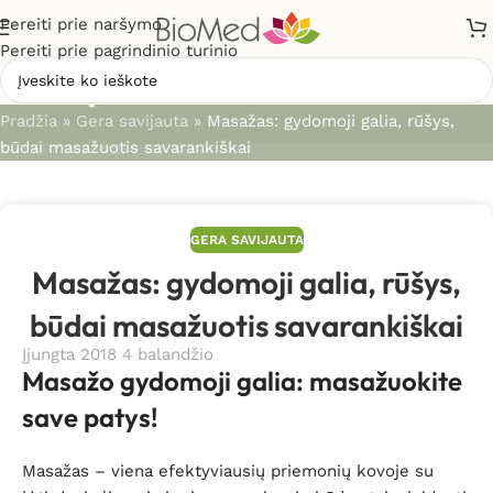
Pereiti prie naršymo
Pereiti prie pagrindinio turinio
Straipsniai
Pradžia
»
Gera savijauta
»
Masažas: gydomoji galia, rūšys,
būdai masažuotis savarankiškai
GERA SAVIJAUTA
Masažas: gydomoji galia, rūšys,
būdai masažuotis savarankiškai
Įjungta 2018 4 balandžio
Masažo gydomoji galia: masažuokite
save patys!
Masažas – viena efektyviausių priemonių kovoje su