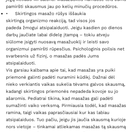
pamiršti skausmus jau po kelių minučių procedūros.
•
Skirtingos masažo rūšys iššaukia
skirtingą organizmo reakciją, tad visos jos
padeda žmogui atsipalaiduoti. Jeigu kasdien po dienos
darbų jaučiate labai didelę įtampą – tokiu atveju
siūlome įsigyti nuosavą masažuoklį ir leisti savo
organizmui pamiršti rūpesčius. Psichologinis poilsis net
svarbesnis už fizinį, o masažas padės Jums
atsipalaiduoti.
Vis garsiau kalbama apie tai, kad masažas yra puiki
priemonė galinti padėti nuramini kūdikį. Dažnai dėl
nieko verkiantis vaikas sukelia tėvams galvos skausmą,
kadangi skirtingos priemonės nepadeda kovoje su jo
ašaromis. Pediatrai tikina, kad masažas gali padėti
sumažinti vaiko verksmą. Pirmiausia todėl, kad masažas
ramina, taigi vaikas paprasčiausiai kur kas labiau
atsipalaiduos. Tuo pačiu, jeigu jis jaučia skausmą kurioje
nors vietoje – tinkamai atliekamas masažas tą skausmą