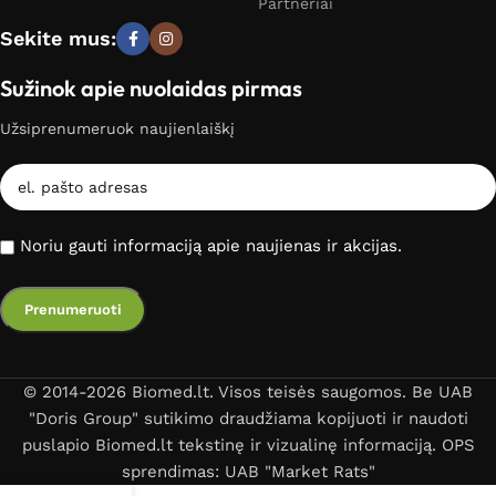
Partneriai
Sekite mus:
Sužinok apie nuolaidas pirmas
Užsiprenumeruok naujienlaiškį
Noriu gauti informaciją apie naujienas ir akcijas.
© 2014-2026 Biomed.lt. Visos teisės saugomos. Be UAB
"Doris Group" sutikimo draudžiama kopijuoti ir naudoti
puslapio Biomed.lt tekstinę ir vizualinę informaciją. OPS
sprendimas: UAB "Market Rats"