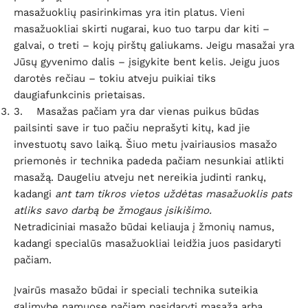
masažuoklių pasirinkimas yra itin platus. Vieni
masažuokliai skirti nugarai, kuo tuo tarpu dar kiti –
galvai, o treti – kojų pirštų galiukams. Jeigu masažai yra
Jūsų gyvenimo dalis – įsigykite bent kelis. Jeigu juos
darotės rečiau – tokiu atveju puikiai tiks
daugiafunkcinis prietaisas.
3. Masažas pačiam yra dar vienas puikus būdas
pailsinti save ir tuo pačiu neprašyti kitų, kad jie
investuotų savo laiką. Šiuo metu įvairiausios masažo
priemonės ir technika padeda pačiam nesunkiai atlikti
masažą. Daugeliu atveju net nereikia judinti rankų,
kadangi
ant tam tikros vietos uždėtas masažuoklis pats
atliks savo darbą be žmogaus įsikišimo.
Netradiciniai masažo būdai keliauja į žmonių namus,
kadangi specialūs masažuokliai leidžia juos pasidaryti
pačiam.
Įvairūs masažo būdai ir speciali technika suteikia
galimybę namuose pačiam pasidaryti masažą arba