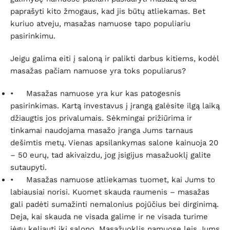
paprašyti kito žmogaus, kad jis būtų atliekamas. Bet
kuriuo atveju, masažas namuose tapo populiariu
pasirinkimu.
Jeigu galima eiti į saloną ir palikti darbus kitiems, kodėl
masažas pačiam namuose yra toks populiarus?
•
Masažas namuose yra kur kas patogesnis
pasirinkimas. Kartą investavus į įrangą galėsite ilgą laiką
džiaugtis jos privalumais. Sėkmingai prižiūrima ir
tinkamai naudojama masažo įranga Jums tarnaus
dešimtis metų. Vienas apsilankymas salone kainuoja 20
– 50 eurų, tad akivaizdu, jog įsigijus masažuoklį galite
sutaupyti.
•
Masažas namuose atliekamas tuomet, kai Jums to
labiausiai norisi. Kuomet skauda raumenis – masažas
gali padėti sumažinti nemalonius pojūčius bei dirginimą.
Deja, kai skauda ne visada galime ir ne visada turime
jėgų keliauti iki salono. Masažuoklis namuose leis Jums