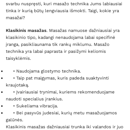
svarbu nuspręsti, kuri masažo technika Jums labiausiai
tinka ir kurią būtų lengviausia išmokti. Taigi, kokie yra
masažai?
Klasikinis masažas
. Masažas namuose dažniausiai yra
klasikinio tipo, kadangi nenaudojama labai specifinė
įranga, pasikliaunama tik rankų miklumu. Masažo
technika yra labai paprasta ir pasižymi keliomis
taisyklėmis.
•
Naudojama glostymo technika.
•
Taip pat maigymas, kuris padeda suaktyvinti
kraujotaką.
•
Įvairiausiai trynimai, kuriems rekomenduojame
naudoti specialius įrankius.
•
Sukeliama vibracija.
•
Bei pasyvūs judesiai, kurių metu masažuojamos
galūnės.
Klasikinis masažas dažniausiai trunka iki valandos ir juo