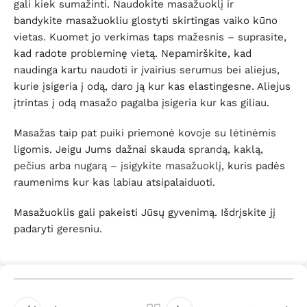
gali kiek sumažinti. Naudokite masažuoklį ir
bandykite masažuokliu glostyti skirtingas vaiko kūno
vietas. Kuomet jo verkimas taps mažesnis – suprasite,
kad radote probleminę vietą. Nepamirškite, kad
naudinga kartu naudoti ir įvairius serumus bei aliejus,
kurie įsigeria į odą, daro ją kur kas elastingesne. Aliejus
įtrintas į odą masažo pagalba įsigeria kur kas giliau.
Masažas taip pat puiki priemonė kovoje su lėtinėmis
ligomis. Jeigu Jums dažnai skauda
sprandą, kaklą,
pečius
arba
nugarą – įsigykite masažuoklį
, kuris padės
raumenims kur kas labiau atsipalaiduoti.
Masažuoklis gali pakeisti Jūsų gyvenimą. Išdrįskite jį
padaryti geresniu.