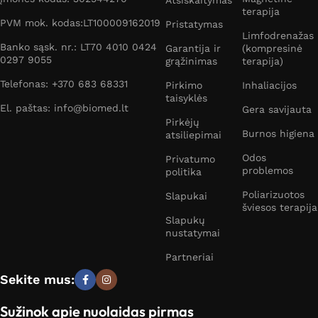
Atsiskaitymas
terapija
PVM mok. kodas:LT100009162019
Pristatymas
Limfodrenažas
Banko sąsk. nr.: LT70 4010 0424
Garantija ir
(kompresinė
0297 9055
grąžinimas
terapija)
Telefonas: +370 683 68331
Pirkimo
Inhaliacijos
taisyklės
El. paštas: info@biomed.lt
Gera savijauta
Pirkėjų
Burnos higiena
atsiliepimai
Odos
Privatumo
problemos
politika
Poliarizuotos
Slapukai
šviesos terapija
Slapukų
nustatymai
Partneriai
Sekite mus:
Sužinok apie nuolaidas pirmas