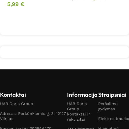
5,99
€
Į krepšelį
Daugiau
Kontaktai
Informacija
Straipsniai
UAB Doris Group
UAB Doris
Peršalimo
Group
gydymas
Adresas: Perkūnkiemio g. 3, 12127
kontaktai ir
Vilnius
Elektrostimulia
rekvizitai
Įmonės kodas: 302544270
Magnetinė