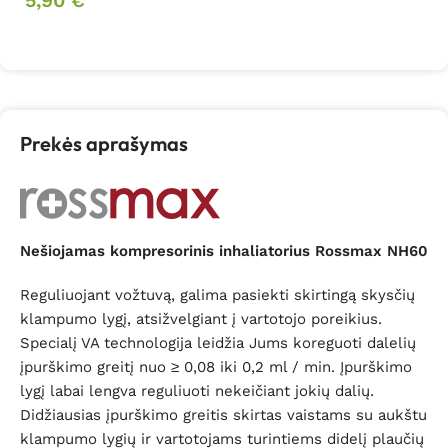
5,90
€
Į krepšelį
Prekės aprašymas
Nešiojamas kompresorinis inhaliatorius Rossmax NH60
Reguliuojant vožtuvą, galima pasiekti skirtingą skysčių
klampumo lygį, atsižvelgiant į vartotojo poreikius.
Specialį VA technologija leidžia Jums koreguoti dalelių
įpurškimo greitį nuo ≥ 0,08 iki 0,2 ml / min. Įpurškimo
lygį labai lengva reguliuoti nekeičiant jokių dalių.
Didžiausias įpurškimo greitis skirtas vaistams su aukštu
klampumo lygių ir vartotojams turintiems didelį plaučių