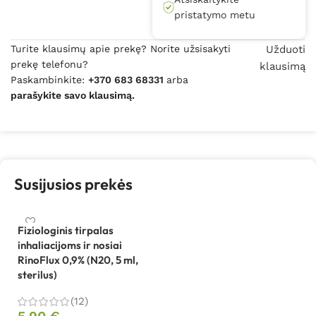
pristatymo metu
Turite klausimų apie prekę? Norite užsisakyti
Užduoti
prekę telefonu?
klausimą
Paskambinkite:
+370 683 68331
arba
parašykite savo klausimą.
Susijusios prekės
Fiziologinis tirpalas
inhaliacijoms ir nosiai
RinoFlux 0,9% (N20, 5 ml,
sterilus)
(12)