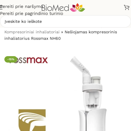
Pereiti prie naršymo
Pereiti prie pagrindinio turinio
Pradžia
»
Sveikatos priežiūrai
»
Inhaliatoriai ir jų dalys
»
Kompresoriniai inhaliatoriai
»
Nešiojamas kompresorinis
inhaliatorius Rossmax NH60
-15%