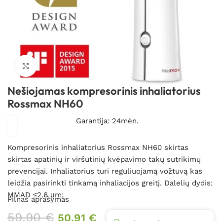
Spustelėkite, kad padidintumėte
Nešiojamas kompresorinis inhaliatorius
Rossmax NH60
Garantija: 24mėn.
Kompresorinis inhaliatorius Rossmax NH60 skirtas
skirtas apatinių ir viršutinių kvėpavimo takų sutrikimų
prevencijai. Inhaliatorius turi reguliuojamą vožtuvą kas
leidžia pasirinkti tinkamą inhaliacijos greitį. Dalelių dydis:
MMAD ≤2.6 μm;
Pilnas aprašymas
59,90
€
50,91
€