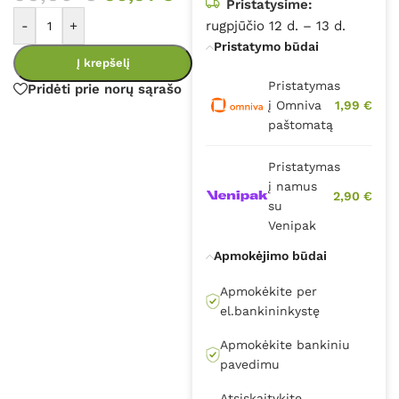
Pristatysime:
-
+
rugpjūčio 12 d. – 13 d.
Pristatymo būdai
Į krepšelį
Pristatymas
Pridėti prie norų sąrašo
į Omniva
1,99 €
paštomatą
Pristatymas
į namus
2,90 €
su
Venipak
Apmokėjimo būdai
Apmokėkite per
el.bankininkystę
Apmokėkite bankiniu
pavedimu
Atsiskaitykite