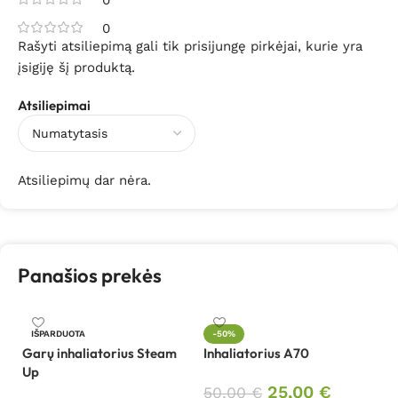
0
0
Rašyti atsiliepimą gali tik prisijungę pirkėjai, kurie yra
įsigiję šį produktą.
Atsiliepimai
Atsiliepimų dar nėra.
Panašios prekės
IŠPARDUOTA
-50%
Garų inhaliatorius Steam
Inhaliatorius A70
In
Up
25,00
€
50,00
€
7