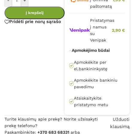
-
+
paštomatą
Į krepšelį
Pristatymas
Pridėti prie norų sąrašo
į namus
2,90 €
su
Venipak
Apmokėjimo būdai
Apmokėkite per
el.bankininkystę
Apmokėkite bankiniu
pavedimu
Atsiskaitykite
pristatymo metu
Turite klausimų apie prekę? Norite užsisakyti
Užduoti
prekę telefonu?
klausimą
Paskambinkite:
+370 683 68331
arba