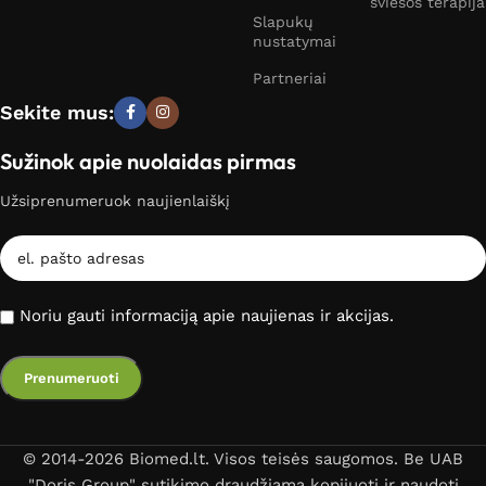
šviesos terapija
Slapukų
nustatymai
Partneriai
Sekite mus:
Sužinok apie nuolaidas pirmas
Užsiprenumeruok naujienlaiškį
Noriu gauti informaciją apie naujienas ir akcijas.
© 2014-2026 Biomed.lt. Visos teisės saugomos. Be UAB
"Doris Group" sutikimo draudžiama kopijuoti ir naudoti