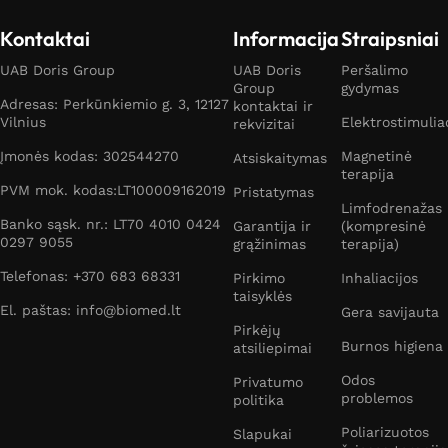
Kontaktai
Informacija
Straipsniai
UAB Doris Group
UAB Doris
Peršalimo
Group
gydymas
Adresas: Perkūnkiemio g. 3, 12127
kontaktai ir
Vilnius
Elektrostimulia
rekvizitai
Įmonės kodas: 302544270
Magnetinė
Atsiskaitymas
terapija
PVM mok. kodas:LT100009162019
Pristatymas
Limfodrenažas
Banko sąsk. nr.: LT70 4010 0424
Garantija ir
(kompresinė
0297 9055
grąžinimas
terapija)
Telefonas: +370 683 68331
Pirkimo
Inhaliacijos
taisyklės
El. paštas: info@biomed.lt
Gera savijauta
Pirkėjų
Burnos higiena
atsiliepimai
Odos
Privatumo
problemos
politika
Poliarizuotos
Slapukai