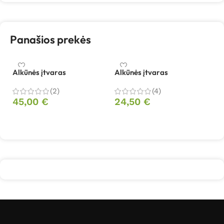
Panašios prekės
Alkūnės įtvaras
Alkūnės įtvaras
Či
(2)
(4)
2
45,00
€
24,50
€
Pasirinkti savybes
Pasirinkti savybes