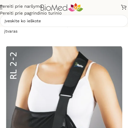
Pereiti prie naršymo
Pereiti prie pagrindinio turinio
Pradžia
»
Sveikatos priežiūrai
»
Įtvarai
»
Peties – alkūnės
įtvaras