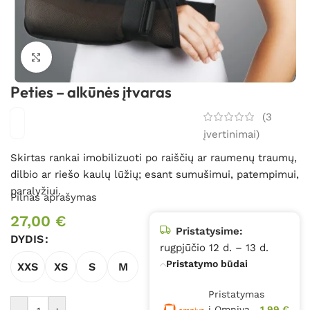
Spustelėkite, kad padidintumėte
Peties – alkūnės įtvaras
(
3
įvertinimai)
Skirtas rankai imobilizuoti po raiščių ar raumenų traumų,
dilbio ar riešo kaulų lūžių; esant sumušimui, patempimui,
paralyžiui.
Pilnas aprašymas
27,00
€
Pristatysime:
DYDIS
rugpjūčio 12 d. – 13 d.
Pristatymo būdai
XXS
XS
S
M
Pristatymas
į Omniva
1,99 €