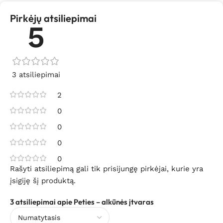
Pirkėjų atsiliepimai
5
3 atsiliepimai
2
0
0
0
0
Rašyti atsiliepimą gali tik prisijungę pirkėjai, kurie yra
įsigiję šį produktą.
3 atsiliepimai apie
Peties – alkūnės įtvaras