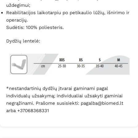
uždegimui;
Reabilitacijos laikotarpiu po petikaulio lūžių, išnirimo ir
operacijų.
Sudėtis: 100% poliesteris.
Dydžių lentelė:
*nestandartinių dydžių įtvarai gaminami pagal
individualų užsakymą; individualiai užsakyti gaminiai
negrąžinami. Prašome susisiekti: pagalba@biomed.lt
arba +37068368331