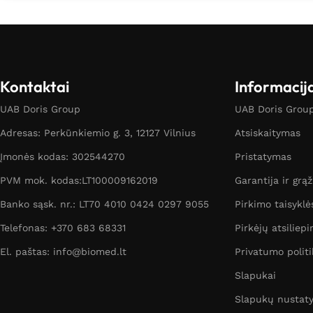
Kontaktai
Informacij
UAB Doris Group
UAB Doris Group 
Adresas: Perkūnkiemio g. 3, 12127 Vilnius
Atsiskaitymas
Įmonės kodas: 302544270
Pristatymas
PVM mok. kodas:LT100009162019
Garantija ir grą
Banko sąsk. nr.: LT70 4010 0424 0297 9055
Pirkimo taisyklė
Telefonas: +370 683 68331
Pirkėjų atsiliepi
El. paštas: info@biomed.lt
Privatumo politi
Slapukai
Slapukų nustat