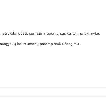
aras netrukdo judėti, sumažina traumų pasikartojimo tikimybę.
 sausgyslių bei raumenų patempimui, uždegimui.