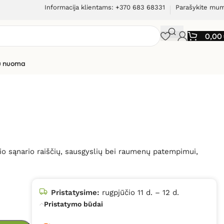
Informacija klientams: +370 683 68331
Parašykite mu
0,00
ių nuoma
o sąnario raiščių, sausgyslių bei raumenų patempimui,
Pristatysime:
rugpjūčio 11 d. – 12 d.
Pristatymo būdai