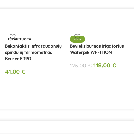
IŠPARDUOTA
-5%
Bekontaktis infraraudonųjų
Bevielis burnos irigatorius
spindulių termometras
Waterpik WF-11 ION
Beurer FT90
119,00
€
125,00
€
41,00
€