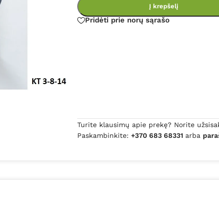
Į krepšelį
Pridėti prie norų sąrašo
Turite klausimų apie prekę? Norite užsisa
Paskambinkite:
+370 683 68331
arba
para