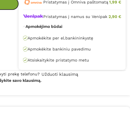
Pristatymas į Omniva paštomatą
1,99 €
Pristatymas į namus su Venipak
2,90 €
Apmokėjimo būdai
Apmokėkite per el.bankininkystę
Apmokėkite bankiniu pavedimu
Atsiskaitykite pristatymo metu
kyti prekę telefonu?
Užduoti klausimą
šykite savo klausimą.