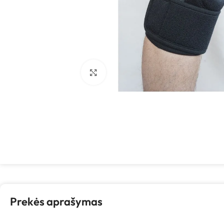
Spustelėkite, kad padidintumėte
Prekės aprašymas