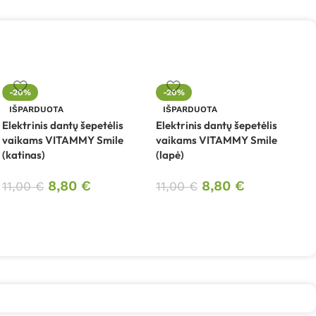
-20%
-20%
E
IŠPARDUOTA
IŠPARDUOTA
v
Elektrinis dantų šepetėlis
Elektrinis dantų šepetėlis
(
vaikams VITAMMY Smile
vaikams VITAMMY Smile
(katinas)
(lapė)
1
8,80
€
8,80
€
11,00
€
11,00
€