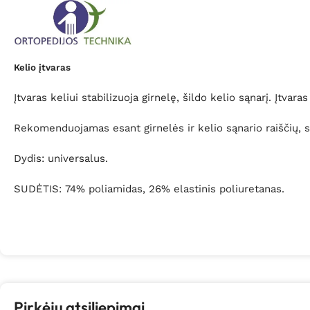
Kelio įtvaras
Įtvaras keliui stabilizuoja girnelę, šildo kelio sąnarį. Įtv
Rekomenduojamas esant girnelės ir kelio sąnario raiščių,
Dydis: universalus.
SUDĖTIS:
74% poliamidas, 26% elastinis poliuretanas.
Pirkėjų atsiliepimai