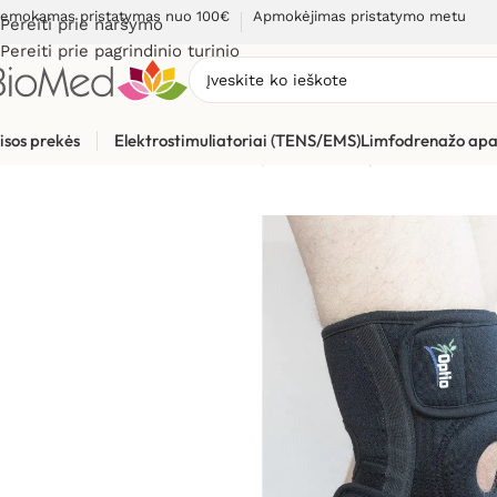
emokamas pristatymas nuo 100€
Apmokėjimas pristatymo metu
Pereiti prie naršymo
Pereiti prie pagrindinio turinio
isos prekės
Elektrostimuliatoriai (TENS/EMS)
Limfodrenažo apa
Pradžia
»
Sveikatos priežiūrai
»
Įtvarai
»
Kelio įtvaras