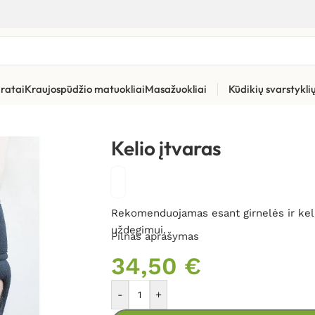
ratai
Kraujospūdžio matuokliai
Masažuokliai
Kūdikių svarstykl
Kelio įtvaras
Rekomenduojamas esant girnelės ir keli
uždegimui.
Pilnas aprašymas
34,50
€
-
+