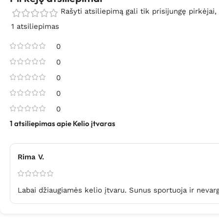
Rašyti atsiliepimą gali tik prisijungę pirkėjai,
1 atsiliepimas
0
0
0
0
0
1 atsiliepimas apie
Kelio įtvaras
Rima V.
Labai džiaugiamės kelio įtvaru. Sunus sportuoja ir nevarg