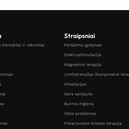
a
Straipsniai
kontaktai ir rekvizitai
Peršalimo gydymas
Elektrostimuliacija
Magnetinė terapija
žinimas
Limfodrenažas (kompresinė tera
s
Inhaliacijos
mai
Gera savijauta
ka
Burnos higiena
Odos problemos
ymai
Poliarizuotos šviesos terapija