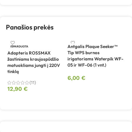
Panašios prekės
Antgalis Plaque Seeker™
IŠPARDUOTA
Tip WPS burnos
Adapteris ROSSMAX
irigatoriams Waterpik WF-
žastiniams kraujospūdžio
Be
05 ir WF-06 (1 vnt.)
matuokliams jungti į 220V
sp
tinklą
V
6,00
€
(11)
Į krepšelį
12,90
€
2
Daugiau