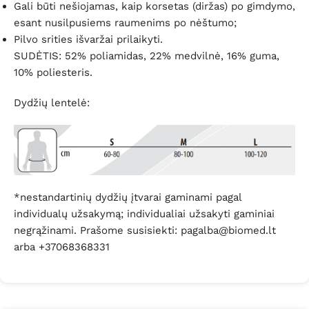
Gali būti nešiojamas, kaip korsetas (diržas) po gimdymo,
esant nusilpusiems raumenims po nėštumo;
Pilvo srities išvaržai prilaikyti.
SUDĖTIS: 52% poliamidas, 22% medvilnė, 16% guma,
10% poliesteris.
Dydžių lentelė:
*nestandartinių dydžių įtvarai gaminami pagal
individualų užsakymą; individualiai užsakyti gaminiai
negrąžinami. Prašome susisiekti: pagalba@biomed.lt
arba +37068368331