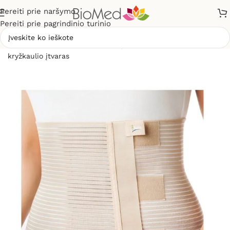
Pereiti prie naršymo
Pereiti prie pagrindinio turinio
Pradžia
»
Sveikatos priežiūrai
»
Įtvarai
»
Juosmens –
kryžkaulio įtvaras