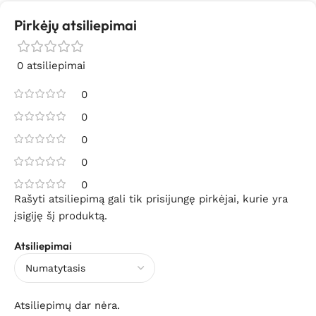
Pirkėjų atsiliepimai
0 atsiliepimai
0
0
0
0
0
Rašyti atsiliepimą gali tik prisijungę pirkėjai, kurie yra
įsigiję šį produktą.
Atsiliepimai
Atsiliepimų dar nėra.