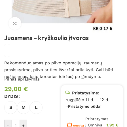
Spustelėkite, kad padidintumėte
Juosmens – kryžkaulio įtvaras
Rekomenduojamas po pilvo operacijų, raumenų
prasiskyrimo, pilvo srities išvaržai prilaikyti. Gali būti
nešiojamas, kaip korsetas (diržas) po gimdymo.
Pilnas aprašymas
29,00
€
Pristatysime:
DYDIS
rugpjūčio 11 d. – 12 d.
Pristatymo būdai
S
M
L
Pristatymas
į Omniva
1,99 €
-
+