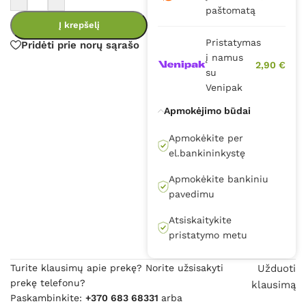
paštomatą
Į krepšelį
Pristatymas
Pridėti prie norų sąrašo
į namus
2,90 €
su
Venipak
Apmokėjimo būdai
Apmokėkite per
el.bankininkystę
Apmokėkite bankiniu
pavedimu
Atsiskaitykite
pristatymo metu
Turite klausimų apie prekę? Norite užsisakyti
Užduoti
prekę telefonu?
klausimą
Paskambinkite:
+370 683 68331
arba