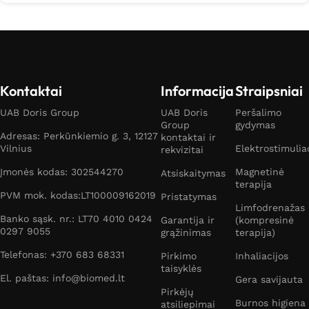
Kontaktai
Informacija
Straipsniai
UAB Doris Group
UAB Doris
Peršalimo
Group
gydymas
Adresas: Perkūnkiemio g. 3, 12127
kontaktai ir
Vilnius
Elektrostimulia
rekvizitai
Įmonės kodas: 302544270
Magnetinė
Atsiskaitymas
terapija
PVM mok. kodas:LT100009162019
Pristatymas
Limfodrenažas
Banko sąsk. nr.: LT70 4010 0424
Garantija ir
(kompresinė
0297 9055
grąžinimas
terapija)
Telefonas: +370 683 68331
Pirkimo
Inhaliacijos
taisyklės
El. paštas: info@biomed.lt
Gera savijauta
Pirkėjų
Burnos higiena
atsiliepimai