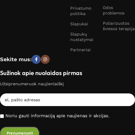
Odos
Privatumo
problemos
politika
Poliarizuotos
Slapukai
šviesos terapija
Slapukų
nustatymai
Partneriai
Sekite mus:
Sužinok apie nuolaidas pirmas
Užsiprenumeruok naujienlaiškį
Noriu gauti informaciją apie naujienas ir akcijas.