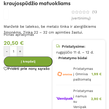
kraujospūdžio matuokliams
(
13
įvertinimų)
Manžetė be latekso, be metalo tinka ir alergiškiems
žmonėms. Tinka 22 – 32 cm apimties žastui.
Pilnas aprašymas
20,50
€
Pristatysime:
-
+
rugpjūčio 11 d. – 12 d.
Pristatymo būdai
Į krepšelį
Pridėti prie norų sąrašo
Pristatymas
į Omniva
1,99 €
paštomatą
Pristatymas
į namus
2,90 €
su
Venipak