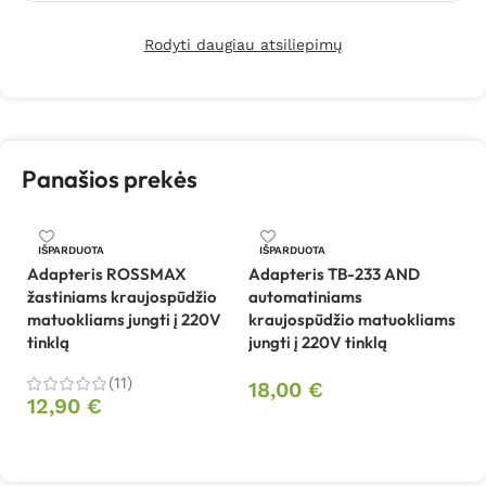
Rodyti daugiau atsiliepimų
Panašios prekės
IŠPARDUOTA
IŠPARDUOTA
Adapteris ROSSMAX
Adapteris TB-233 AND
Au
žastiniams kraujospūdžio
automatiniams
kr
matuokliams jungti į 220V
kraujospūdžio matuokliams
Mi
tinklą
jungti į 220V tinklą
(11)
4
18,00
€
12,90
€
Daugiau
Daugiau