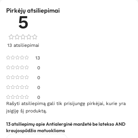
Pirkėjų atsiliepimai
5
13 atsiliepimai
13
0
0
0
0
Rašyti atsiliepimą gali tik prisijungę pirkėjai, kurie yra
įsigiję šį produktą.
13 atsiliepimų apie
Antialerginė manžetė be latekso AND
kraujospūdžio matuokliams