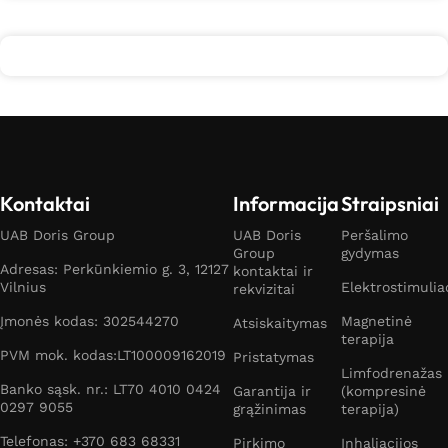
Kontaktai
Informacija
Straipsniai
UAB Doris Group
UAB Doris
Peršalimo
Group
gydymas
Adresas: Perkūnkiemio g. 3, 12127
kontaktai ir
Vilnius
Elektrostimulia
rekvizitai
Įmonės kodas: 302544270
Magnetinė
Atsiskaitymas
terapija
PVM mok. kodas:LT100009162019
Pristatymas
Limfodrenažas
Banko sąsk. nr.: LT70 4010 0424
Garantija ir
(kompresinė
0297 9055
grąžinimas
terapija)
Telefonas: +370 683 68331
Pirkimo
Inhaliacijos