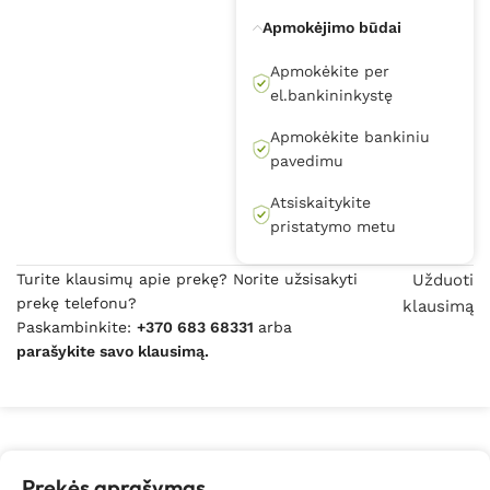
Apmokėjimo būdai
Apmokėkite per
el.bankininkystę
Apmokėkite bankiniu
pavedimu
Atsiskaitykite
pristatymo metu
Turite klausimų apie prekę? Norite užsisakyti
Užduoti
prekę telefonu?
klausimą
Paskambinkite:
+370 683 68331
arba
parašykite savo klausimą.
Prekės aprašymas