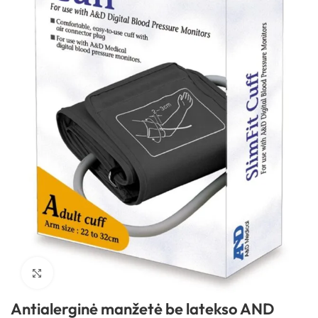
Spustelėkite, kad padidintumėte
Antialerginė manžetė be latekso AND