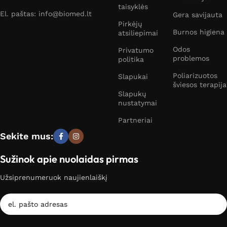
taisyklės
El. paštas: info@biomed.lt
Gera savijauta
Pirkėjų
Burnos higiena
atsiliepimai
Odos
Privatumo
problemos
politika
Poliarizuotos
Slapukai
šviesos terapija
Slapukų
nustatymai
Partneriai
Sekite mus:
Sužinok apie nuolaidas pirmas
Užsiprenumeruok naujienlaiškį