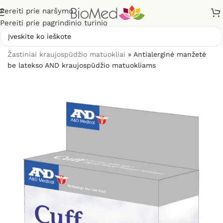
Pereiti prie naršymo
Pereiti prie pagrindinio turinio
Pradžia
»
Sveikatos priežiūrai
»
Kraujospūdžio matuokliai
»
Žastiniai kraujospūdžio matuokliai
»
Antialerginė manžetė
be latekso AND kraujospūdžio matuokliams