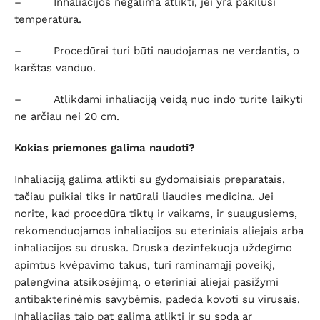
– Inhaliacijos negalima atlikti, jei yra pakilusi
temperatūra.
– Procedūrai turi būti naudojamas ne verdantis, o
karštas vanduo.
– Atlikdami inhaliaciją veidą nuo indo turite laikyti
ne arčiau nei 20 cm.
Kokias priemones galima naudoti?
Inhaliaciją galima atlikti su gydomaisiais preparatais,
tačiau puikiai tiks ir natūrali liaudies medicina. Jei
norite, kad procedūra tiktų ir vaikams, ir suaugusiems,
rekomenduojamos inhaliacijos su eteriniais aliejais arba
inhaliacijos su druska. Druska dezinfekuoja uždegimo
apimtus kvėpavimo takus, turi raminamąjį poveikį,
palengvina atsikosėjimą, o eteriniai aliejai pasižymi
antibakterinėmis savybėmis, padeda kovoti su virusais.
Inhaliacijas taip pat galima atlikti ir su soda ar