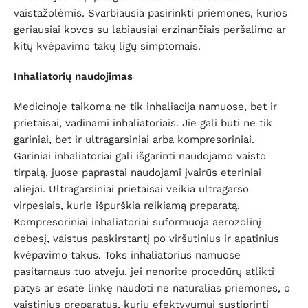
vaistažolėmis. Svarbiausia pasirinkti priemones, kurios
geriausiai kovos su labiausiai erzinančiais peršalimo ar
kitų kvėpavimo takų ligų simptomais.
Inhaliatorių naudojimas
Medicinoje taikoma ne tik inhaliacija namuose, bet ir
prietaisai, vadinami inhaliatoriais. Jie gali būti ne tik
gariniai, bet ir ultragarsiniai arba kompresoriniai.
Gariniai inhaliatoriai gali išgarinti naudojamo vaisto
tirpalą, juose paprastai naudojami įvairūs eteriniai
aliejai. Ultragarsiniai prietaisai veikia ultragarso
virpesiais, kurie išpurškia reikiamą preparatą.
Kompresoriniai inhaliatoriai suformuoja aerozolinį
debesį, vaistus paskirstantį po viršutinius ir apatinius
kvėpavimo takus. Toks inhaliatorius namuose
pasitarnaus tuo atveju, jei nenorite procedūrų atlikti
patys ar esate linkę naudoti ne natūralias priemones, o
vaistinius preparatus, kurių efektyvumui sustiprinti