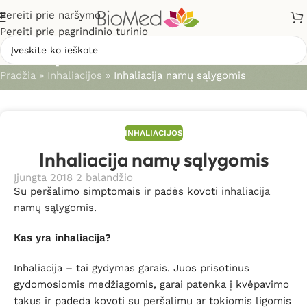
Pereiti prie naršymo
Pereiti prie pagrindinio turinio
Straipsniai
Pradžia
»
Inhaliacijos
»
Inhaliacija namų sąlygomis
INHALIACIJOS
Inhaliacija namų sąlygomis
Įjungta 2018 2 balandžio
Su peršalimo simptomais ir padės kovoti
inhaliacija
namų sąlygomis
.
Kas yra inhaliacija?
Inhaliacija – tai gydymas garais. Juos prisotinus
gydomosiomis medžiagomis, garai patenka į kvėpavimo
takus ir padeda kovoti su peršalimu ar tokiomis ligomis