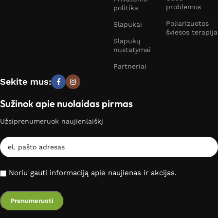
problemos
politika
Poliarizuotos
Slapukai
šviesos terapija
Slapukų
nustatymai
Partneriai
Sekite mus:
Sužinok apie nuolaidas pirmas
Užsiprenumeruok naujienlaiškį
Noriu gauti informaciją apie naujienas ir akcijas.