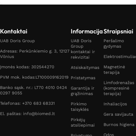
Kontaktai
Informacija
Straipsniai
UAB Doris Group
UAB Doris
Peršalimo
Group
gydymas
Adresas: Perkūnkiemio g. 3, 12127
kontaktai ir
Vilnius
Elektrostimulia
rekvizitai
Įmonės kodas: 302544270
Magnetinė
Atsiskaitymas
terapija
PVM mok. kodas:LT100009162019
Pristatymas
Limfodrenažas
Banko sąsk. nr.: LT70 4010 0424
Garantija ir
(kompresinė
0297 9055
grąžinimas
terapija)
Telefonas: +370 683 68331
Pirkimo
Inhaliacijos
taisyklės
El. paštas: info@biomed.lt
Gera savijauta
Pirkėjų
Burnos higiena
atsiliepimai
Odos
Privatumo