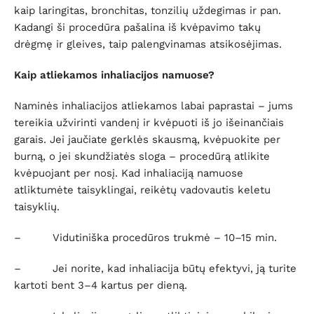
kaip laringitas, bronchitas, tonzilių uždegimas ir pan.
Kadangi ši procedūra pašalina iš kvėpavimo takų
drėgmę ir gleives, taip palengvinamas atsikosėjimas.
Kaip atliekamos inhaliacijos namuose?
Naminės inhaliacijos atliekamos labai paprastai – jums
tereikia užvirinti vandenį ir kvėpuoti iš jo išeinančiais
garais. Jei jaučiate gerklės skausmą, kvėpuokite per
burną, o jei skundžiatės sloga – procedūrą atlikite
kvėpuojant per nosį. Kad inhaliaciją namuose
atliktumėte taisyklingai, reikėtų vadovautis keletu
taisyklių.
– Vidutiniška procedūros trukmė – 10–15 min.
– Jei norite, kad inhaliacija būtų efektyvi, ją turite
kartoti bent 3–4 kartus per dieną.