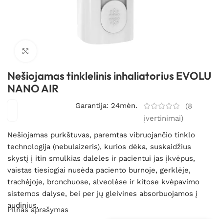
Spustelėkite, kad padidintumėte
Nešiojamas tinklelinis inhaliatorius EVOLU
NANO AIR
Garantija: 24mėn.
(
8
įvertinimai)
Nešiojamas purkštuvas, paremtas vibruojančio tinklo
technologija (nebulaizeris), kurios dėka, suskaidžius
skystį į itin smulkias daleles ir pacientui jas įkvėpus,
vaistas tiesiogiai nusėda paciento burnoje, gerklėje,
trachėjoje, bronchuose, alveolėse ir kitose kvėpavimo
sistemos dalyse, bei per jų gleivines absorbuojamos į
audinius.
Pilnas aprašymas