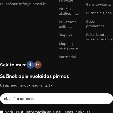
taisyklės
El. paštas: info@biomed.lt
Gera savijauta
Pirkėjų
Burnos higiena
atsiliepimai
Odos
Privatumo
problemos
politika
Poliarizuotos
Slapukai
šviesos terapija
Slapukų
nustatymai
Partneriai
Sekite mus:
Sužinok apie nuolaidas pirmas
Užsiprenumeruok naujienlaiškį
Noriu gauti informaciją apie naujienas ir akcijas.