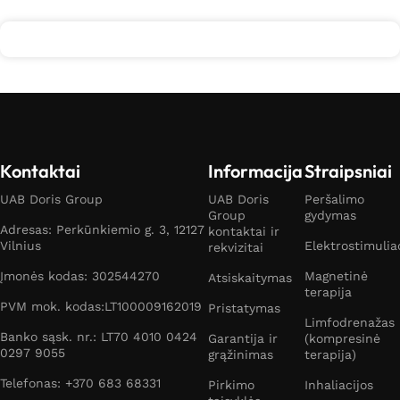
Kontaktai
Informacija
Straipsniai
UAB Doris Group
UAB Doris
Peršalimo
Group
gydymas
Adresas: Perkūnkiemio g. 3, 12127
kontaktai ir
Vilnius
Elektrostimulia
rekvizitai
Įmonės kodas: 302544270
Magnetinė
Atsiskaitymas
terapija
PVM mok. kodas:LT100009162019
Pristatymas
Limfodrenažas
Banko sąsk. nr.: LT70 4010 0424
Garantija ir
(kompresinė
0297 9055
grąžinimas
terapija)
Telefonas: +370 683 68331
Pirkimo
Inhaliacijos