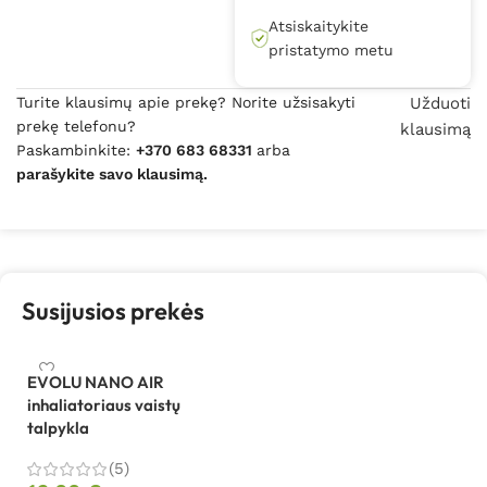
Atsiskaitykite
pristatymo metu
Turite klausimų apie prekę? Norite užsisakyti
Užduoti
prekę telefonu?
klausimą
Paskambinkite:
+370 683 68331
arba
parašykite savo klausimą.
Susijusios prekės
EVOLU NANO AIR
inhaliatoriaus vaistų
talpykla
(5)