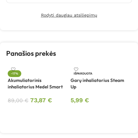
Rodyti daugiau atsiliepimų
Panašios prekės
-17%
IŠPARDUOTA
Akumuliatorinis
Garų inhaliatorius Steam
In
inhaliatorius Medel Smart
Up
5
73,87
€
5,99
€
89,00
€
Į krepšelį
Daugiau