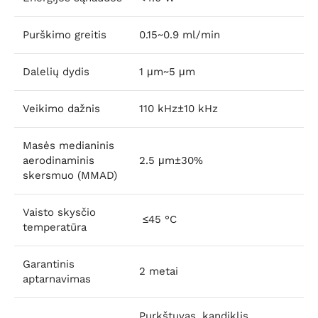
Purškimo greitis
0.15~0.9 ml/min
Dalelių dydis
1 μm~5 μm
Veikimo dažnis
110 kHz±10 kHz
Masės medianinis
aerodinaminis
2.5 μm±30%
skersmuo (MMAD)
Vaisto skysčio
≤45 °C
temperatūra
Garantinis
2 metai
aptarnavimas
Purkštuvas, kandiklis,