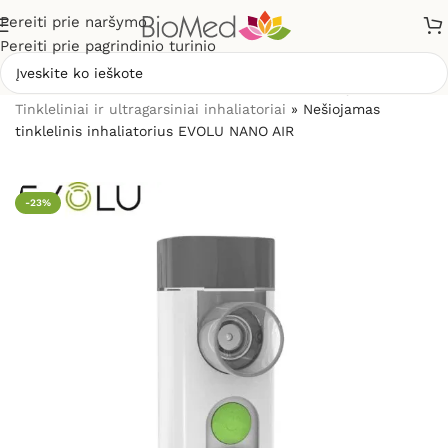
Pereiti prie naršymo
Pereiti prie pagrindinio turinio
Pradžia
»
Sveikatos priežiūrai
»
Inhaliatoriai ir jų dalys
»
Tinkleliniai ir ultragarsiniai inhaliatoriai
»
Nešiojamas
tinklelinis inhaliatorius EVOLU NANO AIR
-23%