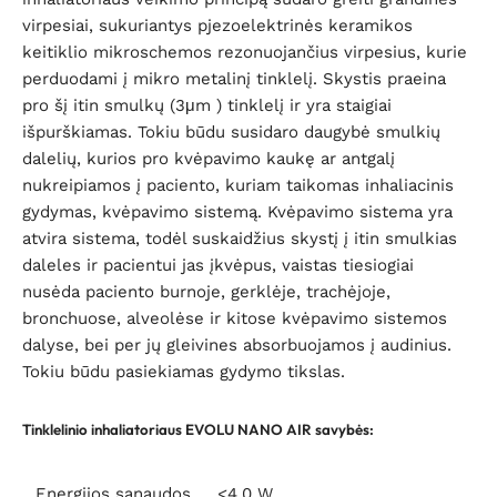
virpesiai, sukuriantys pjezoelektrinės keramikos
keitiklio mikroschemos rezonuojančius virpesius, kurie
perduodami į mikro metalinį tinklelį. Skystis praeina
pro šį itin smulkų (3μm ) tinklelį ir yra staigiai
išpurškiamas. Tokiu būdu susidaro daugybė smulkių
dalelių, kurios pro kvėpavimo kaukę ar antgalį
nukreipiamos į paciento, kuriam taikomas inhaliacinis
gydymas, kvėpavimo sistemą. Kvėpavimo sistema yra
atvira sistema, todėl suskaidžius skystį į itin smulkias
daleles ir pacientui jas įkvėpus, vaistas tiesiogiai
nusėda paciento burnoje, gerklėje, trachėjoje,
bronchuose, alveolėse ir kitose kvėpavimo sistemos
dalyse, bei per jų gleivines absorbuojamos į audinius.
Tokiu būdu pasiekiamas gydymo tikslas.
Tinklelinio inhaliatoriaus EVOLU NANO AIR savybės:
Energijos sąnaudos
<4.0 W