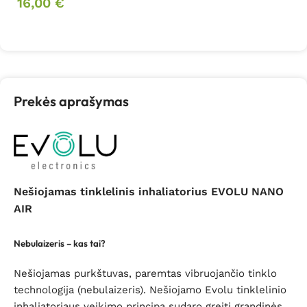
16,00
€
Į krepšelį
Prekės aprašymas
Nešiojamas tinklelinis inhaliatorius EVOLU NANO
AIR
Nebulaizeris – kas tai?
Nešiojamas purkštuvas, paremtas vibruojančio tinklo
technologija (nebulaizeris). Nešiojamo Evolu tinklelinio
inhaliatoriaus veikimo principą sudaro greiti grandinės