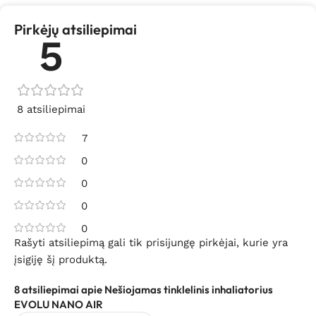
Pirkėjų atsiliepimai
5
8 atsiliepimai
7
0
0
0
0
Rašyti atsiliepimą gali tik prisijungę pirkėjai, kurie yra
įsigiję šį produktą.
8 atsiliepimai apie
Nešiojamas tinklelinis inhaliatorius
EVOLU NANO AIR