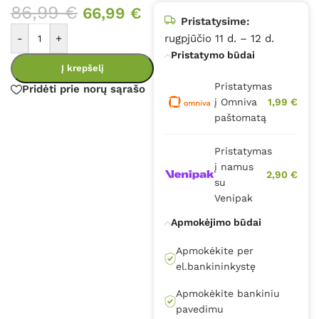
86,99
€
66,99
€
Pristatysime:
-
+
rugpjūčio 11 d. – 12 d.
Pristatymo būdai
Į krepšelį
Pristatymas
Pridėti prie norų sąrašo
į Omniva
1,99 €
paštomatą
Pristatymas
į namus
2,90 €
su
Venipak
Apmokėjimo būdai
Apmokėkite per
el.bankininkystę
Apmokėkite bankiniu
pavedimu