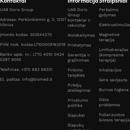
Kontaktai
Informacija
Straipsniai
UAB Doris Group
UAB Doris
Peršalimo
Group
gydymas
Adresas: Perkūnkiemio g. 3, 12127
kontaktai ir
Vilnius
Elektrostimulia
rekvizitai
Įmonės kodas: 302544270
Magnetinė
Atsiskaitymas
terapija
PVM mok. kodas:LT100009162019
Pristatymas
Limfodrenažas
Banko sąsk. nr.: LT70 4010 0424
Garantija ir
(kompresinė
0297 9055
grąžinimas
terapija)
Telefonas: +370 683 68331
Pirkimo
Inhaliacijos
taisyklės
El. paštas: info@biomed.lt
Gera savijauta
Pirkėjų
Burnos higiena
atsiliepimai
Odos
Privatumo
problemos
politika
Poliarizuotos
Slapukai
šviesos terapija
Slapukų