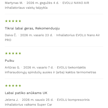
Martynas M.
·
2026 m. gegužės 4 d.
·
EVOLU NANO AIR
inhaliatoriaus vaistų talpykla
Tikrai labai geras, Rekomenduoju
Daiva Č.
·
2026 m. vasario 23 d.
·
Inhaliatorius EVOLU Nano Air
PRO
Puiku
Artūras G.
·
2026 m. vasario 7 d.
·
EVOLU bekontaktis
infraraudonųjų spindulių ausies ir (arba) kaktos termometras
Labai patiko anūkams UK
Jelena J.
·
2026 m. sausio 25 d.
·
EVOLU kompresorinis
inhaliatorius vaikams Super Car