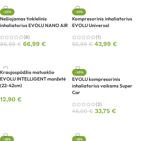
-23%
-21%
Nešiojamas tinklelinis
Kompresorinis inhaliatorius
inhaliatorius EVOLU NANO AIR
EVOLU Universal
(8)
(1)
66,99
€
43,99
€
86,99
€
55,99
€
Į krepšelį
Į krepšelį
Kraujospūdžio matuoklio
-25%
EVOLU INTELLIGENT manžetė
EVOLU kompresorinis
(22-42cm)
inhaliatorius vaikams Super
Car
12,90
€
(3)
Į krepšelį
33,75
€
45,00
€
Į krepšelį
-18%
-18%