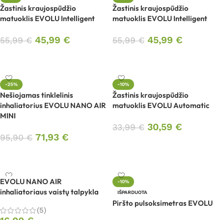
Žastinis kraujospūdžio
Žastinis kraujospūdžio
matuoklis EVOLU Intelligent
matuoklis EVOLU Intelligent
45,99
€
45,99
€
55,99
€
55,99
€
Į krepšelį
Į krepšelį
-25%
-10%
Nešiojamas tinklelinis
Žastinis kraujospūdžio
inhaliatorius EVOLU NANO AIR
matuoklis EVOLU Automatic
MINI
30,59
€
33,99
€
71,93
€
95,90
€
Į krepšelį
Į krepšelį
EVOLU NANO AIR
-10%
inhaliatoriaus vaistų talpykla
IŠPARDUOTA
Piršto pulsoksimetras EVOLU
(5)