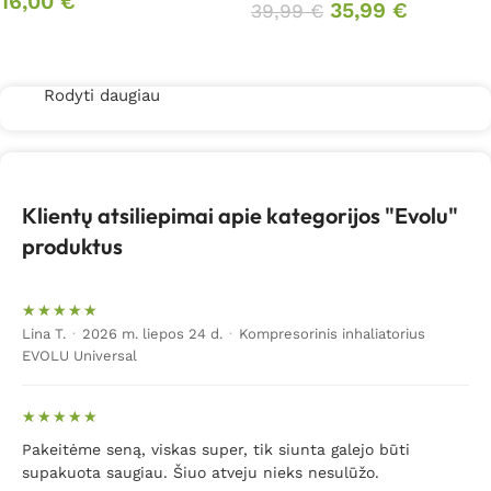
16,00
€
35,99
€
39,99
€
Į krepšelį
Daugiau
Rodyti daugiau
Klientų atsiliepimai apie kategorijos "Evolu"
produktus
Lina T.
·
2026 m. liepos 24 d.
·
Kompresorinis inhaliatorius
EVOLU Universal
Pakeitėme seną, viskas super, tik siunta galejo būti
supakuota saugiau. Šiuo atveju nieks nesulūžo.