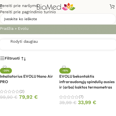
Pereiti prie naršymo
Pereiti prie pagrindinio turinio
Evolu
Pradžia
»
Evolu
Rodyti daugiau
Filtruoti
-20%
-15%
Inhaliatorius EVOLU Nano Air
EVOLU bekontaktis
PRO
infraraudonųjų spindulių ausies
ir (arba) kaktos termometras
(2)
79,92
€
99,90
€
(7)
33,99
€
39,99
€
Į krepšelį
Į krepšelį