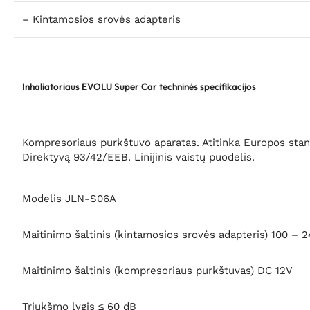
– Kintamosios srovės adapteris
Inhaliatoriaus EVOLU Super Car techninės specifikacijos
Kompresoriaus purkštuvo aparatas. Atitinka Europos stand
Direktyvą 93/42/EEB. Linijinis vaistų puodelis.
Modelis
JLN-S06A
Maitinimo šaltinis
(kintamosios srovės adapteris) 100 – 2
Maitinimo šaltinis
(kompresoriaus purkštuvas) DC 12V
Triukšmo lygis
≤ 60 dB