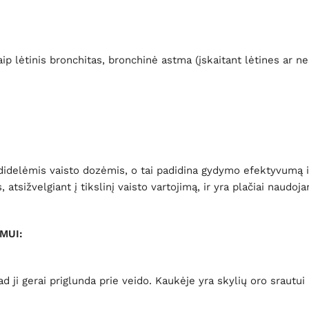
p lėtinis bronchitas, bronchinė astma (įskaitant lėtines ar nes
ą didelėmis vaisto dozėmis, o tai padidina gydymo efektyvumą i
 atsižvelgiant į tikslinį vaisto vartojimą, ir yra plačiai na
MUI:
kad ji gerai priglunda prie veido. Kaukėje yra skylių oro srau