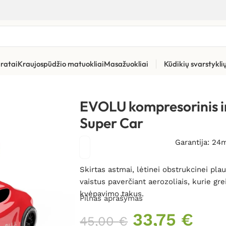
ratai
Kraujospūdžio matuokliai
Masažuokliai
Kūdikių svarstykl
soriniai inhaliatoriai
»
EVOLU kompresorinis inhaliatorius vaik
EVOLU kompresorinis i
Super Car
Garantija: 24
Skirtas astmai, lėtinei obstrukcinei pla
vaistus paverčiant aerozoliais, kurie grei
kvėpavimo takus.
Pilnas aprašymas
33,75
€
45,00
€