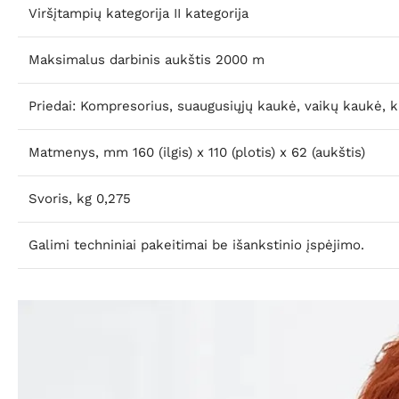
Viršįtampių kategorija
II kategorija
Maksimalus darbinis aukštis
2000 m
Priedai:
Kompresorius, suaugusiųjų kaukė, vaikų kaukė, kand
Matmenys
, mm 160 (ilgis) x 110 (plotis) x 62 (aukštis)
Svoris
, kg 0,275
Galimi techniniai pakeitimai be išankstinio įspėjimo.