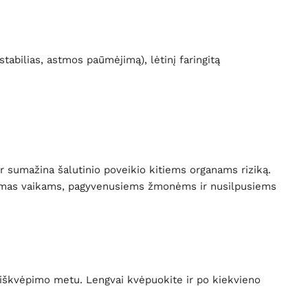
tabilias, astmos paūmėjimą), lėtinį faringitą
r sumažina šalutinio poveikio kitiems organams riziką.
udojamas vaikams, pagyvenusiems žmonėms ir nusilpusiems
tui iškvėpimo metu. Lengvai kvėpuokite ir po kiekvieno