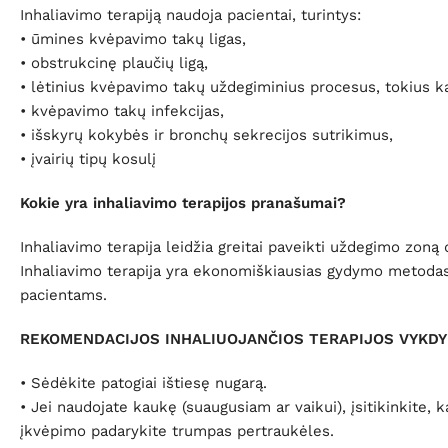
Inhaliavimo terapiją naudoja pacientai, turintys:
• ūmines kvėpavimo takų ligas,
• obstrukcinę plaučių ligą,
• lėtinius kvėpavimo takų uždegiminius procesus, tokius kai
• kvėpavimo takų infekcijas,
• išskyrų kokybės ir bronchų sekrecijos sutrikimus,
• įvairių tipų kosulį
Kokie yra inhaliavimo terapijos pranašumai?
Inhaliavimo terapija leidžia greitai paveikti uždegimo zon
Inhaliavimo terapija yra ekonomiškiausias gydymo metodas,
pacientams.
REKOMENDACIJOS INHALIUOJANČIOS TERAPIJOS VYKDY
• Sėdėkite patogiai ištiesę nugarą.
• Jei naudojate kaukę (suaugusiam ar vaikui), įsitikinkite, 
įkvėpimo padarykite trumpas pertraukėles.