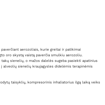
paverčiant aerozoliais, kurie greitai ir patikimai
ėgto oro skystą vaistą paverčia smulkiu aerozoliu.
o takų sienelių, o mažos dalelės sugeba pasiekti apatinius
a į alveolių sienelių kraujagysles didelėmis terapinėmis
dytų taisyklių, kompresorinis inhaliatorius ilgą laiką veiks