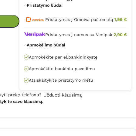
Pristatymo būdai
Pristatymas į Omniva paštomatą
1,99 €
Pristatymas į namus su Venipak
2,90 €
Apmokėjimo būdai
Apmokėkite per el.bankininkystę
Apmokėkite bankiniu pavedimu
Atsiskaitykite pristatymo metu
kyti prekę telefonu?
Užduoti klausimą
šykite savo klausimą.