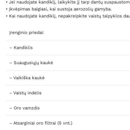
• Jei naudojate kandiklį, laikykite jį tarp dantų suspausto
• Įkvėpimas baigiasi, kai sustoja aerozolių gamyba.
• Kai naudojate kandiklį, nepakreipkite vaistų talpyklos d
Įrenginio priedai:
– Kandiklis
– Suaugusiųjų kaukė
– Vaikiška kaukė
– Vaistų indelis
– Oro vamzdis
– Atsarginiai oro filtrai (5 vnt.)