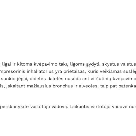
ų ligai ir kitoms kvėpavimo takų ligoms gydyti, skystus vaistus 
ompresorinis inhaliatorius yra prietaisas, kuris veikiamas susl
t sunkio jėgai, didelės dalelės nusėda ant viršutinių kvėpavim
is, įskaitant mažiausius bronchus ir alveoles, taip pat patenk
perskaitykite vartotojo vadovą. Laikantis vartotojo vadove nuro