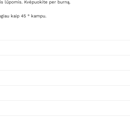
mis lūpomis. Kvėpuokite per burną.
augiau kaip 45 ° kampu.