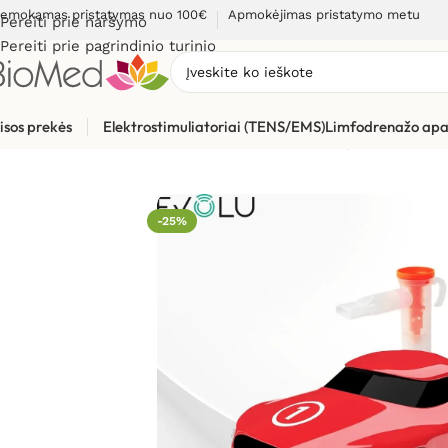
emokamas pristatymas nuo 100€
Apmokėjimas pristatymo metu
Pereiti prie naršymo
Pereiti prie pagrindinio turinio
isos prekės
Elektrostimuliatoriai (TENS/EMS)
Limfodrenažo apa
Pradžia
»
Sveikatos priežiūrai
»
Inhaliatoriai ir jų dalys
»
Kompre
-25%