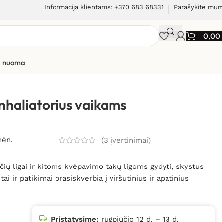
Informacija klientams: +370 683 68331
Parašykite mu
0,00
ių nuoma
ams Super Car
nhaliatorius vaikams
mėn.
(
3
įvertinimai)
učių ligai ir kitoms kvėpavimo takų ligoms gydyti, skystus
tai ir patikimai prasiskverbia į viršutinius ir apatinius
Pristatysime:
rugpjūčio 12 d. – 13 d.