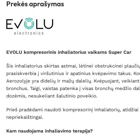
Prekės aprašymas
EVOLU kompresorinis inhaliatorius vaikams Super Car
Šis inhaliatorius skirtas astmai, lėtinei obstrukcinei plauči
prasiskverbia į viršutinius ir apatinius kvėpavimo takus. K
Aerozolyje yra didelių ir mažų dalelių. Kvėpuojant, veikian
bronchus. Taigi, vaistas patenka į visas bronchų medžio dal
dozėmis, nesukeliant šalutinio poveikio.
Prieš pradėdami naudoti kompresorinį inhaliatorių, atidžiai 
nepriekaištingai.
Kam naudojama inhaliavimo terapija?