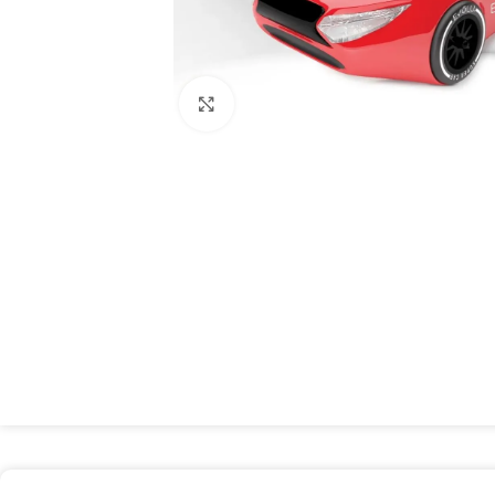
Spustelėkite, kad padidintumėte