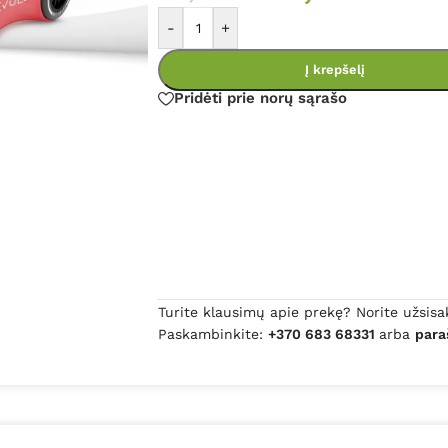
-
+
Į krepšelį
Pridėti prie norų sąrašo
Turite klausimų apie prekę? Norite užsisa
Paskambinkite:
+370 683 68331
arba
para