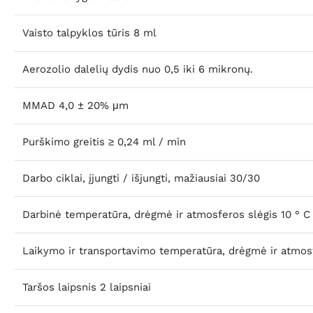
Vaisto talpyklos tūris
8 ml
Aerozolio dalelių dydis
nuo 0,5 iki 6 mikronų.
MMAD
4,0 ± 20% μm
Purškimo greitis
≥ 0,24 ml / min
Darbo ciklai,
įjungti / išjungti, mažiausiai 30/30
Darbinė temperatūra, drėgmė ir atmosferos slėgis
10 ° C
Laikymo ir transportavimo temperatūra, drėgmė ir atmos
Taršos laipsnis
2 laipsniai