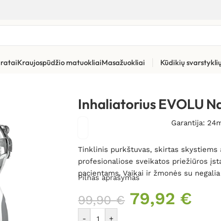
ratai
Kraujospūdžio matuokliai
Masažuokliai
Kūdikių svarstykl
liniai ir ultragarsiniai inhaliatoriai
»
Inhaliatorius EVOLU Nano Ai
Inhaliatorius EVOLU N
Garantija: 24
Tinklinis purkštuvas, skirtas skystiems 
profesionaliose sveikatos priežiūros įs
pacientams. Vaikai ir žmonės su negalia 
Pilnas aprašymas
79,92
€
99,90
€
-
+