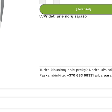
Į krepšelį
Pridėti prie norų sąrašo
Turite klausimų apie prekę? Norite užsisa
Paskambinkite:
+370 683 68331
arba
para