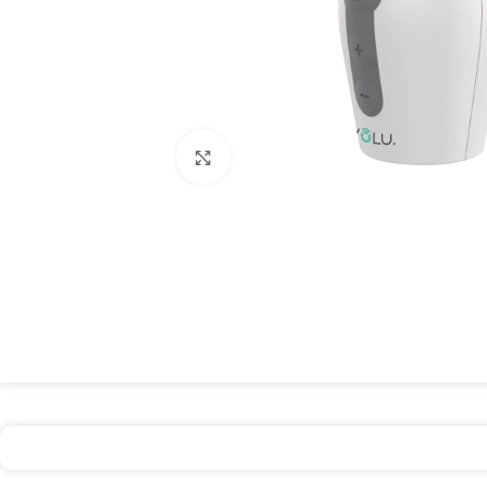
Spustelėkite, kad padidintumėte