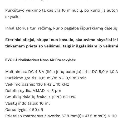
Purkštuvo veikimo laikas yra 10 minučių, po kurio jis autom
skysčio.
Inhaliatorius turi režimą, kurio pagalba išpurškiamą dalelių
Eteriniai aliejai, sirupai nuo kosulio, skalavimo skysčiai ir
tinkamam prietaiso veikimui, taigi ir ilgalaikiam jo veiksm
EVOLU inhaliatoriaus Nano Air Pro savybės:
Maitinimas: DC 4,8 V (ličio jonų baterija) arba DC 5,0 V 1,0
Purškimo greitis: 0,15 ml/min ~ 0,9 ml/min
Veikimo dažnis: 130 kHz ± 10 kHz
Dalelių dydis: MMAD ＜ 5 μm
Smulkių dalelių frakcija (FPF) 83.13%
Vaistų indo talpa: 10 ml
Garso lygis: ≤ 50 dB
Prietaiso matmenys / svoris: 67.8 mm(I)× 47.5 mm(P) × 110