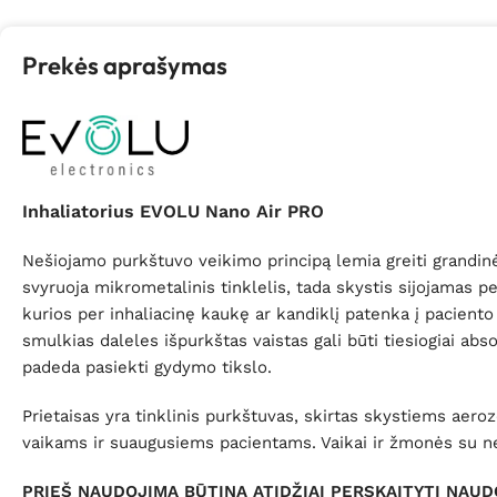
Prekės aprašymas
Inhaliatorius EVOLU Nano Air PRO
Nešiojamo purkštuvo veikimo principą lemia greiti grandinė
svyruoja mikrometalinis tinklelis, tada skystis sijojamas p
kurios per inhaliacinę kaukę ar kandiklį patenka į paciento
smulkias daleles išpurkštas vaistas gali būti tiesiogiai abs
padeda pasiekti gydymo tikslo.
Prietaisas yra tinklinis purkštuvas, skirtas skystiems aeroz
vaikams ir suaugusiems pacientams. Vaikai ir žmonės su nega
PRIEŠ NAUDOJIMĄ BŪTINA ATIDŽIAI PERSKAITYTI NAUD