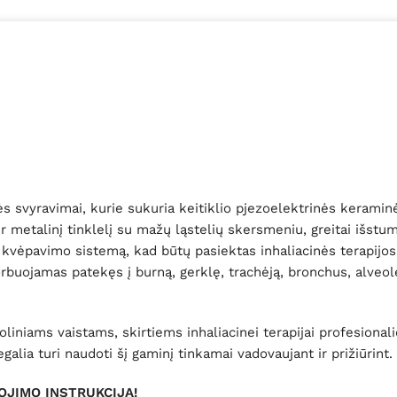
s svyravimai, kurie sukuria keitiklio pjezoelektrinės keramin
er metalinį tinklelį su mažų ląstelių skersmeniu, greitai išstu
 kvėpavimo sistemą, kad būtų pasiektas inhaliacinės terapijos 
orbuojamas patekęs į burną, gerklę, trachėją, bronchus, alveoles
oliniams vaistams, skirtiems inhaliacinei terapijai profesiona
lia turi naudoti šį gaminį tinkamai vadovaujant ir prižiūrint.
OJIMO INSTRUKCIJĄ!