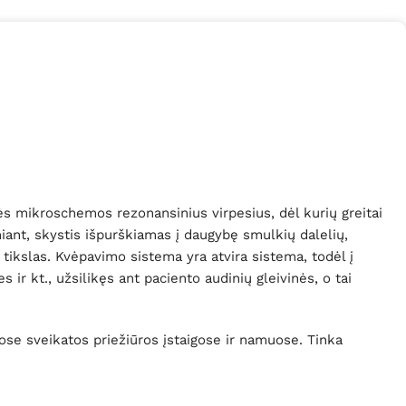
ės mikroschemos rezonansinius virpesius, dėl kurių greitai
miant, skystis išpurškiamas į daugybę smulkių dalelių,
tikslas. Kvėpavimo sistema yra atvira sistema, todėl į
 ir kt., užsilikęs ant paciento audinių gleivinės, o tai
liose sveikatos priežiūros įstaigose ir namuose. Tinka