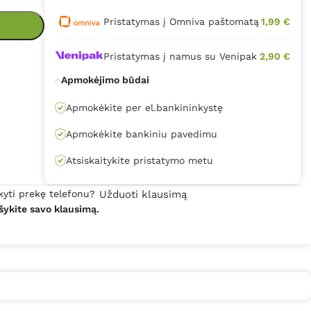
Pristatymas į Omniva paštomatą
1,99 €
Pristatymas į namus su Venipak
2,90 €
Apmokėjimo būdai
Apmokėkite per el.bankininkystę
Apmokėkite bankiniu pavedimu
Atsiskaitykite pristatymo metu
kyti prekę telefonu?
Užduoti klausimą
šykite savo klausimą.