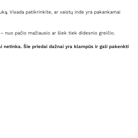
uką. Visada patikrinkite, ar vaistų inde yra pakankamai
 – nuo pačio mažiausio ar šiek tiek didesnio greičio.
isai netinka. Šie priedai dažnai yra klampūs ir gali pakenkti