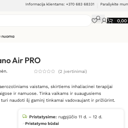
Informacija klientams: +370 683 68331
Parašykite mu
0,00
ių nuoma
r PRO
ano Air PRO
mėn.
(
2
įvertinimai)
aerozoliniams vaistams, skirtiems inhaliacinei terapijai
taigose ir namuose. Tinka vaikams ir suaugusiems
turi naudoti šį gaminį tinkamai vadovaujant ir prižiūrint.
Pristatysime:
rugpjūčio 11 d. – 12 d.
Pristatymo būdai