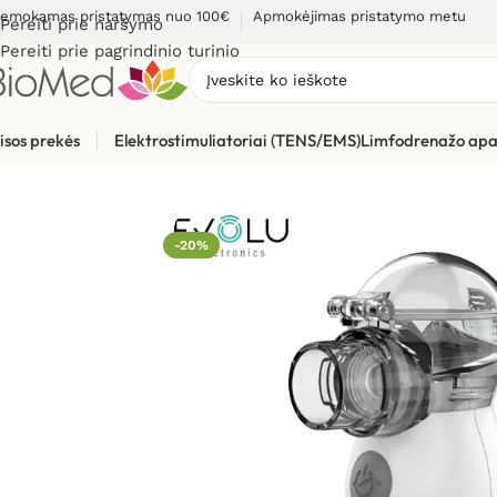
emokamas pristatymas nuo 100€
Apmokėjimas pristatymo metu
Pereiti prie naršymo
Pereiti prie pagrindinio turinio
isos prekės
Elektrostimuliatoriai (TENS/EMS)
Limfodrenažo apa
Pradžia
»
Sveikatos priežiūrai
»
Inhaliatoriai ir jų dalys
»
Tinkle
-20%