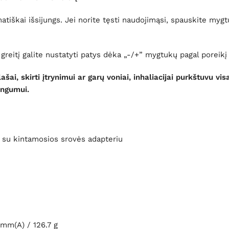
atiškai išsijungs. Jei norite tęsti naudojimąsi, spauskite mygt
 greitį galite nustatyti patys dėka „-/+” mygtukų pagal poreikį
 lašai, skirti įtrynimui ar garų voniai, inhaliacijai purkštuvu v
ingumui.
 A su kintamosios srovės adapteriu
 mm(A) / 126.7 g