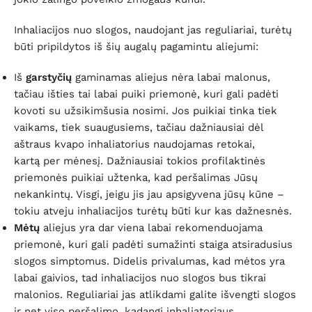
Inhaliacijos nuo slogos, naudojant jas reguliariai, turėtų
būti pripildytos iš šių augalų pagamintu aliejumi:
Iš
garstyčių
gaminamas aliejus nėra labai malonus,
tačiau išties tai labai puiki priemonė, kuri gali padėti
kovoti su užsikimšusia nosimi. Jos puikiai tinka tiek
vaikams, tiek suaugusiems, tačiau dažniausiai dėl
aštraus kvapo inhaliatorius naudojamas retokai,
kartą per mėnesį. Dažniausiai tokios profilaktinės
priemonės puikiai užtenka, kad peršalimas Jūsų
nekankintų. Visgi, jeigu jis jau apsigyvena jūsų kūne –
tokiu atveju inhaliacijos turėtų būti kur kas dažnesnės.
Mėtų
aliejus yra dar viena labai rekomenduojama
priemonė, kuri gali padėti sumažinti staiga atsiradusius
slogos simptomus. Didelis privalumas, kad mėtos yra
labai gaivios, tad inhaliacijos nuo slogos bus tikrai
malonios. Reguliariai jas atlikdami galite išvengti slogos
ir net viso peršalimo, kadangi inhaliatoriaus