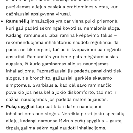
purškiamas aliejus pasiekia problemines vietas, kur
dažniausiai apsigyvena virusai.
Ramunėlių
inhaliacijos yra dar viena puiki priemonė,
kuri gali padėti sėkmingai kovoti su nemalonia sloga.
Kadangi ramunėlės labai ramina kvėpavimo takus –
rekomenduojama inhaliatorius naudoti reguliariai. Tai
padės ne tik sergant, tačiau ir kvėpavimui palengvinti
apskritai. Ramunėlės yra bene pats mėgstamiausias
augalas, iš kurio gaminamas aliejus naudojamas
inhaliacijoms. Paprasčiausiai jis padeda panaikinti tiek
slogos, tie bronchito, galiausiai, gerklės skausmo
simptomus. Svarbiausia, kad dėl savo raminančio
poveikio jos nesukelia jokio diskomforto, tad net ir
dažnai naudojamos jos padeda maloniai jaustis.
Pušų spygliai
taip pat labai dažna naudojami
inhaliacijoms nuo slogos. Nereikia pirkti jokių specialių
aliejų, kadangi namuose išvirus pušų spyglius – gautą
tirpalą galima sėkmingai naudoti inhaliacijoms.