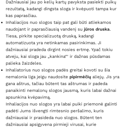
Dažniausiai jau po kelių kartų pavyksta pasiekti puikų
rezultatą, kadangi dingsta sloga ir kvėpuoti tampa kur
kas paprasčiau.
Inhaliacijos nuo slogos taip pat gali būti atliekamos
naudojant ir paprasčiausią vandenį su
jūros druska
.
Tiesa, pirkite specializuotą druską, kadangi
automatizuota yra netinkamas pasirinkimas. Ji
dažniausiai pradeda dirgint nosies ertmę. Ypač tokiu
atveju, kai sloga jau „kankina“‘ ir dažnas pūsdamas
palieka žaizdeles.
Inhaliatorius nuo slogos padės greitai kovoti su šia
nemalonia liga jeigu naudosite
pipirmėčių
aliejų. Jis yra
gana aštrus, tačiau būtent tas aštrumas ir padeda
panaikinti nemalonų slogos jausmą, kuris labai dažnai
apsunkina kvėpavimą.
Inhaliacijos nuo slogos yra labai puiki priemonė galinti
padėti Jums išvengti rimtesnio peršalimo, kuris
dažniausiai ir prasideda nuo slogos. Būtent ten
dažniausiai apsigyvena pirmieji virusai, kurie