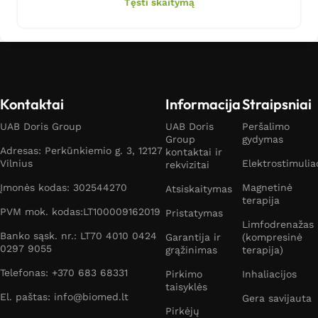
Tęsti skaitymą
Kontaktai
Informacija
Straipsniai
UAB Doris Group
UAB Doris
Peršalimo
Group
gydymas
Adresas: Perkūnkiemio g. 3, 12127
kontaktai ir
Vilnius
Elektrostimulia
rekvizitai
Įmonės kodas: 302544270
Magnetinė
Atsiskaitymas
terapija
PVM mok. kodas:LT100009162019
Pristatymas
Limfodrenažas
Banko sąsk. nr.: LT70 4010 0424
Garantija ir
(kompresinė
0297 9055
grąžinimas
terapija)
Telefonas: +370 683 68331
Pirkimo
Inhaliacijos
taisyklės
El. paštas: info@biomed.lt
Gera savijauta
Pirkėjų