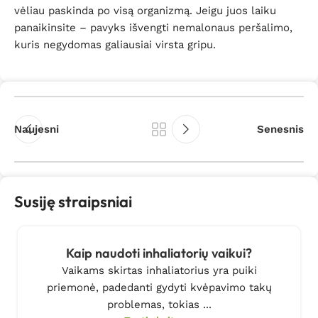
vėliau paskinda po visą organizmą. Jeigu juos laiku
panaikinsite – pavyks išvengti nemalonaus peršalimo,
kuris negydomas galiausiai virsta gripu.
Naujesni
Senesnis
Susiję straipsniai
Kaip naudoti inhaliatorių vaikui?
Vaikams skirtas inhaliatorius yra puiki
priemonė, padedanti gydyti kvėpavimo takų
problemas, tokias ...