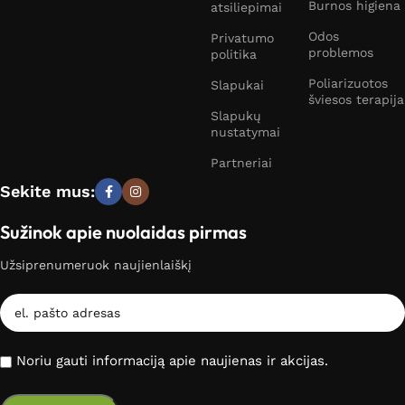
Burnos higiena
atsiliepimai
Odos
Privatumo
problemos
politika
Poliarizuotos
Slapukai
šviesos terapija
Slapukų
nustatymai
Partneriai
Sekite mus:
Sužinok apie nuolaidas pirmas
Užsiprenumeruok naujienlaiškį
Noriu gauti informaciją apie naujienas ir akcijas.