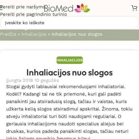
Pereiti prie naršymo
Pereiti prie pagrindinio turinio
Straipsniai
Pradžia
»
Inhaliacijos
»
Inhaliacijos nuo slogos
INHALIACIJOS
Inhaliacijos nuo slogos
Įjungta 2018 10 gegužės
Slogai gydyti labiausiai rekomenduojami inhaliatoriai.
Kodėl? Kadangi tai ne tik priemonė, kuri gali padėti
panaikinti jau atsiradusią slogą, tačiau ir vaistas, kuris
užkerta kelią slogos atsiradimui apskritai. Žinoma, tokiu
atveju inhaliatoriai turi būti naudojami reguliariai. O
geriausia inhaliacijoms naudoti specialius aliejus bei
druskas, kurios padeda panaikinti slogas, tačiau neturi
jokio žalingo poveikio žmogaus kūnui.