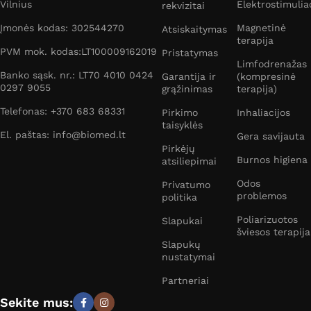
Vilnius
Elektrostimulia
rekvizitai
Įmonės kodas: 302544270
Magnetinė
Atsiskaitymas
terapija
PVM mok. kodas:LT100009162019
Pristatymas
Limfodrenažas
Banko sąsk. nr.: LT70 4010 0424
Garantija ir
(kompresinė
0297 9055
grąžinimas
terapija)
Telefonas: +370 683 68331
Pirkimo
Inhaliacijos
taisyklės
El. paštas: info@biomed.lt
Gera savijauta
Pirkėjų
Burnos higiena
atsiliepimai
Odos
Privatumo
problemos
politika
Poliarizuotos
Slapukai
šviesos terapija
Slapukų
nustatymai
Partneriai
Sekite mus: