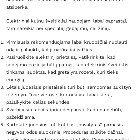
atsiperka.
Elektriniai kulnų šveitikliai naudojami labai paprastai,
tam nereikia nei specialių gebėjimų, nei žinių.
Pirmiausia rekomenduojama labai kruopščiai nuplauti
odą ir palaukti, kol ji natūraliai išdžius.
Pasiruoškite elektrinį prietaisą. Patikrinkite, kad
sėdėjimo pozicija būtų patogi, kad elektrinis šveitiklis
tinkamai sudėtas, kad greta yra rozetė, kuri tieks
energiją.
Lėtais judesiais prietaisais turi būti samdomas aukštyn
ir žemyn. Tose vietose, kur oda yra labai kieta,
palaikykite kelias sekundes.
Svarbiausia labai stipriai nespausti, kad oda nebūtų
pažeidžiama.
Kartokite judesius tol, kol bus „nuvalytas“ pirmasis
negyvos odos sluoksnis. Procedūras atlikite dažnai,
tačiau vienos metu normuokite laiką. Viena procedūra –