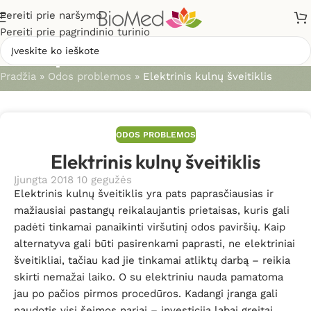
Pereiti prie naršymo
Pereiti prie pagrindinio turinio
Straipsniai
Pradžia
»
Odos problemos
»
Elektrinis kulnų šveitiklis
ODOS PROBLEMOS
Elektrinis kulnų šveitiklis
Įjungta 2018 10 gegužės
Elektrinis kulnų šveitiklis yra pats paprasčiausias ir
mažiausiai pastangų reikalaujantis prietaisas, kuris gali
padėti tinkamai panaikinti viršutinį odos paviršių. Kaip
alternatyva gali būti pasirenkami paprasti, ne elektriniai
šveitikliai, tačiau kad jie tinkamai atliktų darbą – reikia
skirti nemažai laiko. O su elektriniu nauda pamatoma
jau po pačios pirmos procedūros. Kadangi įranga gali
naudotis visi šeimos nariai – investicija labai greitai