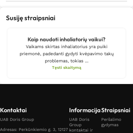
Susiję straipsniai
Kaip naudoti inhaliatorių vaikui?
Vaikams skirtas inhaliatorius yra puiki
priemonė, padedanti gydyti kvėpavimo takų
problemas, tokias ...
Tęsti skaitymą
Kontaktai
Informacija
Straipsniai
UAB Doris Group
UAB Doris
Peršalimo
Group
gydymas
Adresas: Perkūnkiemio g. 3, 12127
kontaktai ir