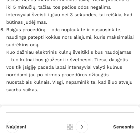
iki 5 minučių, tačiau tos pačios odos negalima
intensyviai šveisti ilgiau nei 3 sekundes, tai reiškia, kad
būtinas judėjimas.
Baigus procedūrą – oda nuplaukite ir nusausinkite,
naudinga patepti kokius nors aliejumi, kuris maksimaliai
sudrėkins odą.
Kuo dažniau elektrinis kulnų šveitiklis bus naudojamas
– tuo kulnai bus gražesni ir švelnesni. Tiesa, daugelis
vos tik įsigiję padeda labai intensyviai valyti kulnus
norėdami jau po pirmos procedūros džiaugtis
nuostabiais kulnais. Visgi, nepamirškite, kad šiuo atveju
svarbu saikas.
Naujesni
Senesnis