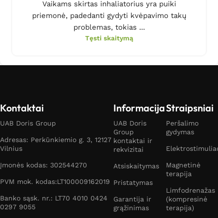
Vaikams skirtas inhaliatorius yra puiki
priemonė, padedanti gydyti kvėpavimo takų
problemas, tokias ...
Tęsti skaitymą
Kontaktai
Informacija
Straipsniai
UAB Doris Group
UAB Doris
Peršalimo
Group
gydymas
Adresas: Perkūnkiemio g. 3, 12127
kontaktai ir
Vilnius
Elektrostimulia
rekvizitai
Įmonės kodas: 302544270
Magnetinė
Atsiskaitymas
terapija
PVM mok. kodas:LT100009162019
Pristatymas
Limfodrenažas
Banko sąsk. nr.: LT70 4010 0424
Garantija ir
(kompresinė
0297 9055
grąžinimas
terapija)