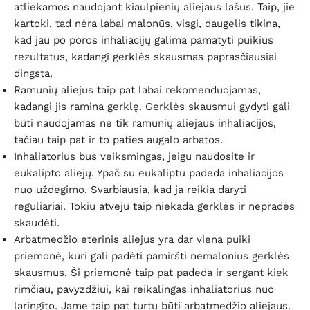
atliekamos naudojant kiaulpienių aliejaus lašus. Taip, jie
kartoki, tad nėra labai malonūs, visgi, daugelis tikina,
kad jau po poros inhaliacijų galima pamatyti puikius
rezultatus, kadangi gerklės skausmas paprasčiausiai
dingsta.
Ramunių
aliejus taip pat labai rekomenduojamas,
kadangi jis ramina gerklę. Gerklės skausmui gydyti gali
būti naudojamas ne tik ramunių aliejaus inhaliacijos,
tačiau taip pat ir to paties augalo arbatos.
Inhaliatorius bus veiksmingas, jeigu naudosite ir
eukalipto aliejų. Ypač su eukaliptu padeda inhaliacijos
nuo uždegimo. Svarbiausia, kad ja reikia daryti
reguliariai. Tokiu atveju taip niekada gerklės ir nepradės
skaudėti.
Arbatmedžio
eterinis aliejus yra dar viena puiki
priemonė, kuri gali padėti pamiršti nemalonius gerklės
skausmus. Ši priemonė taip pat padeda ir sergant kiek
rimčiau, pavyzdžiui, kai reikalingas inhaliatorius nuo
laringito. Jame taip pat turtų būti arbatmedžio aliejaus.