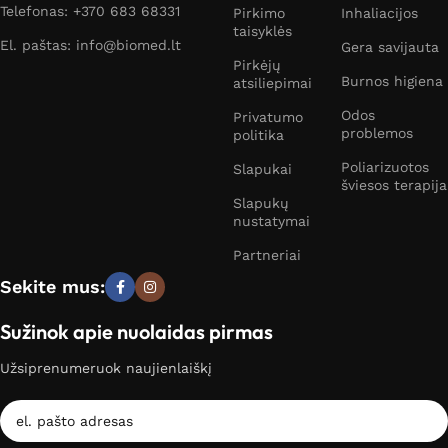
Telefonas: +370 683 68331
Pirkimo
Inhaliacijos
taisyklės
El. paštas: info@biomed.lt
Gera savijauta
Pirkėjų
Burnos higiena
atsiliepimai
Odos
Privatumo
problemos
politika
Poliarizuotos
Slapukai
šviesos terapija
Slapukų
nustatymai
Partneriai
Sekite mus:
Sužinok apie nuolaidas pirmas
Užsiprenumeruok naujienlaiškį