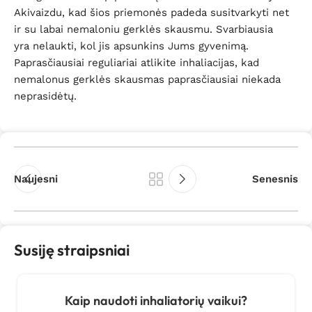
Akivaizdu, kad šios priemonės padeda susitvarkyti net
ir su labai nemaloniu gerklės skausmu. Svarbiausia
yra nelaukti, kol jis apsunkins Jums gyvenimą.
Paprasčiausiai reguliariai atlikite inhaliacijas, kad
nemalonus gerklės skausmas paprasčiausiai niekada
neprasidėtų.
Naujesni
Senesnis
Susiję straipsniai
Kaip naudoti inhaliatorių vaikui?