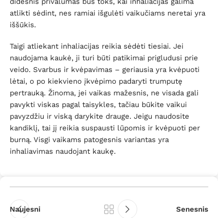
didesnis privalumas bus toks, kai inhaliacijas galima
atlikti sėdint, nes ramiai išgulėti vaikučiams neretai yra
iššūkis.
Taigi atliekant inhaliacijas reikia sėdėti tiesiai. Jei
naudojama kaukė, ji turi būti patikimai prigludusi prie
veido. Svarbus ir kvėpavimas – geriausia yra kvėpuoti
lėtai, o po kiekvieno įkvėpimo padaryti trumputę
pertrauką. Žinoma, jei vaikas mažesnis, ne visada gali
pavykti viskas pagal taisykles, tačiau būkite vaikui
pavyzdžiu ir viską darykite drauge. Jeigu naudosite
kandiklį, tai jį reikia suspausti lūpomis ir kvėpuoti per
burną. Visgi vaikams patogesnis variantas yra
inhaliavimas naudojant kaukę.
Naujesni
Senesnis