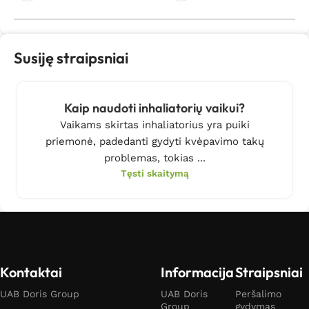
Susiję straipsniai
Kaip naudoti inhaliatorių vaikui?
Vaikams skirtas inhaliatorius yra puiki
priemonė, padedanti gydyti kvėpavimo takų
problemas, tokias ...
Tęsti skaitymą
Kontaktai
Informacija
Straipsniai
UAB Doris Group
UAB Doris
Peršalimo
Group
gydymas