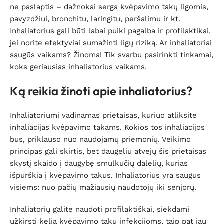
ne paslaptis – dažnokai serga kvėpavimo takų ligomis,
pavyzdžiui, bronchitu, laringitu, peršalimu ir kt.
Inhaliatorius gali būti labai puiki pagalba ir profilaktikai,
jei norite efektyviai sumažinti ligų riziką. Ar inhaliatoriai
saugūs vaikams? Žinoma! Tik svarbu pasirinkti tinkamai,
koks geriausias inhaliatorius vaikams.
Ką reikia žinoti apie inhaliatorius?
Inhaliatoriumi vadinamas prietaisas, kuriuo atliksite
inhaliacijas kvėpavimo takams. Kokios tos inhaliacijos
bus, priklauso nuo naudojamų priemonių. Veikimo
principas gali skirtis, bet daugeliu atvejų šis prietaisas
skystį skaido į daugybę smulkučių dalelių, kurias
išpurškia į kvėpavimo takus. Inhaliatorius yra saugus
visiems: nuo pačių mažiausių naudotojų iki senjorų.
Inhaliatorių galite naudoti profilaktiškai, siekdami
užkirsti kelią kvėpavimo takų infekcijoms, taip pat jau