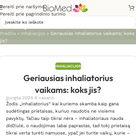
Pereiti prie naršymo
Pereiti prie pagrindinio turinio
Straipsniai
Pradžia
»
Inhaliacijos
»
Geriausias inhaliatorius vaikams: koks
jis?
INHALIACIJOS
Geriausias inhaliatorius
vaikams: koks jis?
Įjungta 2024 6 vasario
Žodis „inhaliatorius“ kai kuriems skamba kaip gana
sudėtingas prietaisas, kuriuo naudotis ne visiems
pavyktų. Tačiau taip tikrai nėra – inhaliatoriaus nauda
didžiulė, o naudojimas labai paprastas, tad tokį prietaisą
tikrai verta turėti namuose, ypač jei turite vaikų, kurie –