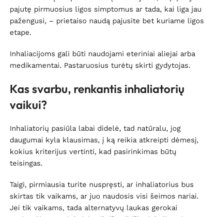
pajutę pirmuosius ligos simptomus ar tada, kai liga jau
pažengusi, – prietaiso naudą pajusite bet kuriame ligos
etape.
Inhaliacijoms gali būti naudojami eteriniai aliejai arba
medikamentai. Pastaruosius turėtų skirti gydytojas.
Kas svarbu, renkantis inhaliatorių
vaikui?
Inhaliatorių pasiūla labai didelė, tad natūralu, jog
daugumai kyla klausimas, į ką reikia atkreipti dėmesį,
kokius kriterijus vertinti, kad pasirinkimas būtų
teisingas.
Taigi, pirmiausia turite nuspręsti, ar inhaliatorius bus
skirtas tik vaikams, ar juo naudosis visi šeimos nariai.
Jei tik vaikams, tada alternatyvų laukas gerokai