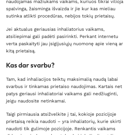
naudojamas mažiukams vaikams, kuriuos tikrai vilioja
spalvinga, žaisminga išvaizda ir jie kur kas mieliau
sutinka atlikti procedūras, nebijos tokių prietaisų.
Jei aktualus geriausias inhaliatorius vaikams,
atsiliepimai gali padėti pasirinkti. Perkant internetu
verta paskaityti jau įsigijusiųjų nuomonę apie vieną ar
kitą prietaisą.
Kas dar svarbu?
Tam, kad inhaliacijos teiktų maksimalią naudą labai
svarbus ir tinkamas prietaiso naudojimas. Kartais net
patys geriausi inhaliatoriai vaikams gali nedžiuginti,
jeigu naudosite netinkamai.
Taigi pirmiausia atsižvelkite į tai, kokioje pozicijoje
prietaisą reikia naudoti – yra inhaliatorių, kurie skirti
naudoti tik gulimoje pozicijoje. Renkantis vaikams