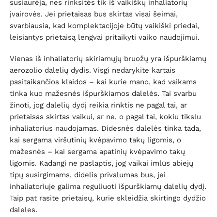
susiaurėja, nes rinksitės tik iš vaikiškų inhaliatorių
įvairovės. Jei prietaisas bus skirtas visai šeimai,
svarbiausia, kad komplektacijoje būtų vaikiški priedai,
leisiantys prietaisą lengvai pritaikyti vaiko naudojimui.
Vienas iš inhaliatorių skiriamųjų bruožų yra išpurškiamų
aerozolio dalelių dydis. Visgi nedarykite kartais
pasitaikančios klaidos – kai kurie mano, kad vaikams
tinka kuo mažesnės išpurškiamos dalelės. Tai svarbu
žinoti, jog dalelių dydį reikia rinktis ne pagal tai, ar
prietaisas skirtas vaikui, ar ne, o pagal tai, kokiu tikslu
inhaliatorius naudojamas. Didesnės dalelės tinka tada,
kai sergama viršutinių kvėpavimo takų ligomis, o
mažesnės – kai sergama apatinių kvėpavimo takų
ligomis. Kadangi ne paslaptis, jog vaikai imlūs abiejų
tipų susirgimams, didelis privalumas bus, jei
inhaliatoriuje galima reguliuoti išpurškiamų dalelių dydį.
Taip pat rasite prietaisų, kurie skleidžia skirtingo dydžio
daleles.