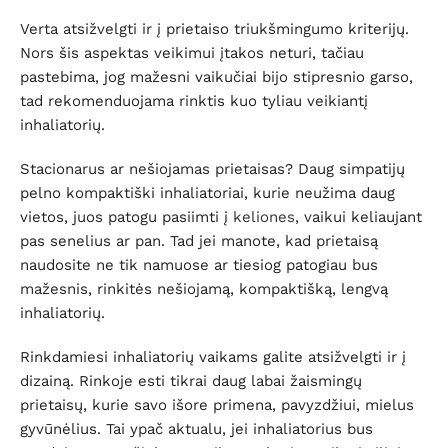
Verta atsižvelgti ir į prietaiso triukšmingumo kriterijų.
Nors šis aspektas veikimui įtakos neturi, tačiau
pastebima, jog mažesni vaikučiai bijo stipresnio garso,
tad rekomenduojama rinktis kuo tyliau veikiantį
inhaliatorių.
Stacionarus ar nešiojamas prietaisas? Daug simpatijų
pelno kompaktiški inhaliatoriai, kurie neužima daug
vietos, juos patogu pasiimti į
keliones
, vaikui keliaujant
pas senelius ar pan. Tad jei manote, kad prietaisą
naudosite ne tik namuose ar tiesiog patogiau bus
mažesnis, rinkitės nešiojamą, kompaktišką, lengvą
inhaliatorių.
Rinkdamiesi inhaliatorių vaikams galite atsižvelgti ir į
dizainą. Rinkoje esti tikrai daug labai žaismingų
prietaisų, kurie savo išore primena, pavyzdžiui, mielus
gyvūnėlius. Tai ypač aktualu, jei inhaliatorius bus