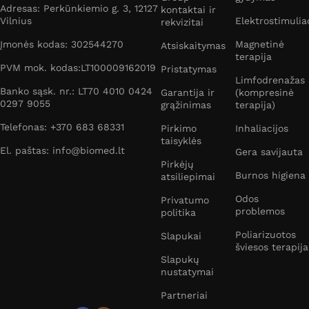
Adresas: Perkūnkiemio g. 3, 12127
kontaktai ir
Vilnius
Elektrostimulia
rekvizitai
Įmonės kodas: 302544270
Magnetinė
Atsiskaitymas
terapija
PVM mok. kodas:LT100009162019
Pristatymas
Limfodrenažas
Banko sąsk. nr.: LT70 4010 0424
Garantija ir
(kompresinė
0297 9055
grąžinimas
terapija)
Telefonas: +370 683 68331
Pirkimo
Inhaliacijos
taisyklės
El. paštas: info@biomed.lt
Gera savijauta
Pirkėjų
Burnos higiena
atsiliepimai
Odos
Privatumo
problemos
politika
Poliarizuotos
Slapukai
šviesos terapija
Slapukų
nustatymai
Partneriai