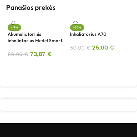
Panašios prekės
In
-17%
-50%
Akumuliatorinis
Inhaliatorius A70
3
inhaliatorius Medel Smart
25,00
€
50,00
€
73,87
€
89,00
€
Į krepšelį
Į krepšelį