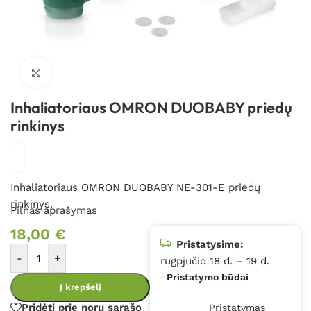
Spustelėkite, kad padidintumėte
Inhaliatoriaus OMRON DUOBABY priedų
rinkinys
Inhaliatoriaus OMRON DUOBABY NE-301-E priedų
rinkinys.
Pilnas aprašymas
18,00
€
Pristatysime:
-
+
rugpjūčio 18 d. – 19 d.
Pristatymo būdai
Į krepšelį
Pridėti prie norų sąrašo
Pristatymas