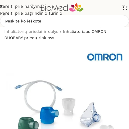
Pereiti prie naršymo
Pereiti prie pagrindinio turinio
Pradžia
»
Sveikatos priežiūrai
»
Inhaliatoriai ir jų dalys
»
Inhaliatorių priedai ir dalys
»
Inhaliatoriaus OMRON
DUOBABY priedų rinkinys