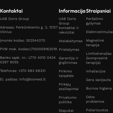
Kontaktai
Informacija
Straipsniai
UAB Doris Group
UAB Doris
Peršalimo
Group
gydymas
Adresas: Perkūnkiemio g. 3, 12127
kontaktai ir
Vilnius
Elektrostimulia
rekvizitai
Įmonės kodas: 302544270
Magnetinė
Atsiskaitymas
terapija
PVM mok. kodas:LT100009162019
Pristatymas
Limfodrenažas
Banko sąsk. nr.: LT70 4010 0424
Garantija ir
(kompresinė
0297 9055
grąžinimas
terapija)
Telefonas: +370 683 68331
Pirkimo
Inhaliacijos
taisyklės
El. paštas: info@biomed.lt
Gera savijauta
Pirkėjų
Burnos higiena
atsiliepimai
Odos
Privatumo
problemos
politika
Poliarizuotos
Slapukai