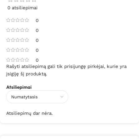
0 atsiliepimai
0
0
0
0
0
Rašyti atsiliepimą gali tik prisijungę pirkėjai, kurie yra
įsigiję šį produktą.
Atsiliepimai
Atsiliepimų dar nėra.