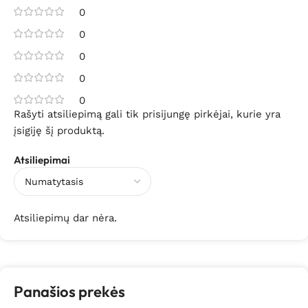
0
0
0
0
0
Rašyti atsiliepimą gali tik prisijungę pirkėjai, kurie yra
įsigiję šį produktą.
Atsiliepimai
Atsiliepimų dar nėra.
Panašios prekės