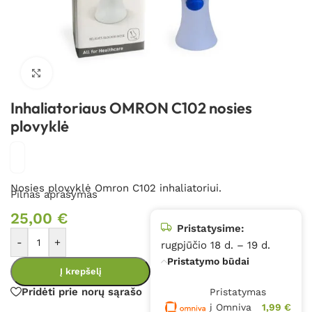
Spustelėkite, kad padidintumėte
Inhaliatoriaus OMRON C102 nosies
plovyklė
Nosies plovyklė Omron C102 inhaliatoriui.
Pilnas aprašymas
25,00
€
Pristatysime:
-
+
rugpjūčio 18 d. – 19 d.
Pristatymo būdai
Į krepšelį
Pridėti prie norų sąrašo
Pristatymas
į Omniva
1,99 €