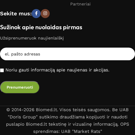
Partneriai
Sekite mus:
Sužinok apie nuolaidas pirmas
Užsiprenumeruok naujienlaiškį
Noriu gauti informaciją apie naujienas ir akcijas.
© 2014-2026 Biomed.lt. Visos teisės saugomos. Be UAB
"Doris Group" sutikimo draudžiama kopijuoti ir naudoti
puslapio Biomed.lt tekstinę ir vizualinę informaciją. OPS
sprendimas: UAB "Market Rats"