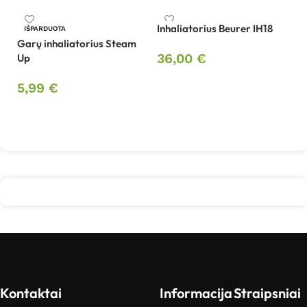
Inhaliatorius Beurer IH18
In
IŠPARDUOTA
Garų inhaliatorius Steam
36,00
€
Up
4
Į krepšelį
5,99
€
Daugiau
Kontaktai
Informacija
Straipsniai