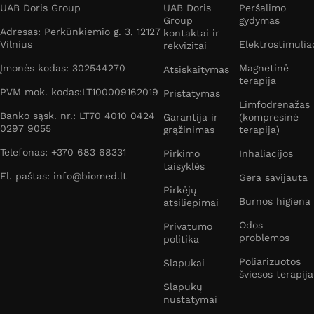
UAB Doris Group
UAB Doris
Peršalimo
Group
gydymas
Adresas: Perkūnkiemio g. 3, 12127
kontaktai ir
Vilnius
Elektrostimulia
rekvizitai
Įmonės kodas: 302544270
Magnetinė
Atsiskaitymas
terapija
PVM mok. kodas:LT100009162019
Pristatymas
Limfodrenažas
Banko sąsk. nr.: LT70 4010 0424
Garantija ir
(kompresinė
0297 9055
grąžinimas
terapija)
Telefonas: +370 683 68331
Pirkimo
Inhaliacijos
taisyklės
El. paštas: info@biomed.lt
Gera savijauta
Pirkėjų
Burnos higiena
atsiliepimai
Odos
Privatumo
problemos
politika
Poliarizuotos
Slapukai
šviesos terapija
Slapukų
nustatymai