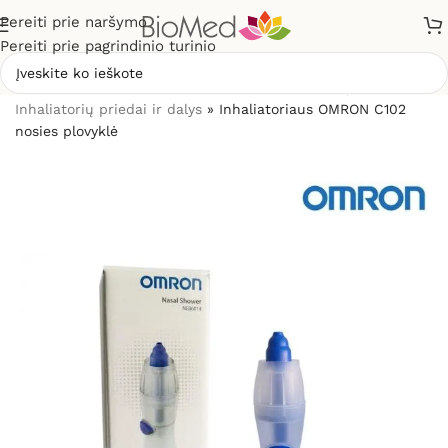
Pereiti prie naršymo
Pereiti prie pagrindinio turinio
Pradžia
»
Sveikatos priežiūrai
»
Inhaliatoriai ir jų dalys
»
Inhaliatorių priedai ir dalys
»
Inhaliatoriaus OMRON C102
nosies plovyklė