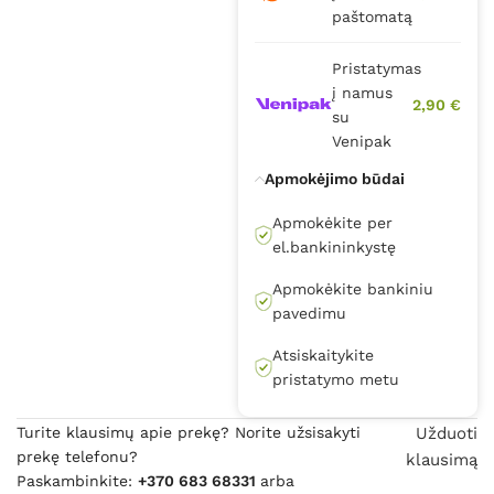
paštomatą
Pristatymas
į namus
2,90 €
su
Venipak
Apmokėjimo būdai
Apmokėkite per
el.bankininkystę
Apmokėkite bankiniu
pavedimu
Atsiskaitykite
pristatymo metu
Turite klausimų apie prekę? Norite užsisakyti
Užduoti
prekę telefonu?
klausimą
Paskambinkite:
+370 683 68331
arba