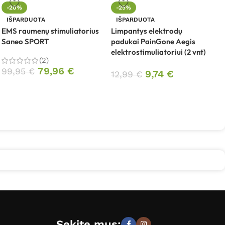
-20%
-25%
IŠPARDUOTA
IŠPARDUOTA
EMS raumenų stimuliatorius
Limpantys elektrodų
M
Saneo SPORT
padukai PainGone Aegis
T
elektrostimuliatoriui (2 vnt)
E
(2)
79,96
€
99,95
€
9,74
€
12,99
€
Sekite mus: