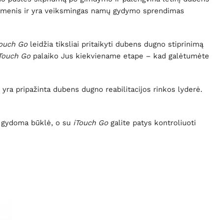
aumenis ir yra veiksmingas namų gydymo sprendimas
Touch Go
leidžia tiksliai pritaikyti dubens dugno stiprinimą
Touch Go
palaiko Jus kiekviename etape – kad galėtumėte
yra pripažinta dubens dugno reabilitacijos rinkos lyderė.
i gydoma būklė, o su
iTouch Go
galite patys kontroliuoti