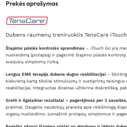
Prekės aprašymas
Dubens raumenų treniruoklis TensCare iTouc
Šlapimo pūslės kontrolės sprendimas
–
iTouch Go
yra med
nusileidimą (prolapsą) ir pagerinti šlapimo pūslės kontrolę
susijusių simptomų riziką.
Lengva EMS terapija dubens dugno reabilitacijai
– Skirting
kiekvieną kartą tiksliai stimuliuotų ir sustiprintų teisi
reabilitacijai. Integruotas dizainas užtikrina diskretišką, pa
Greiti ir ilgalaikiai rezultatai – pagerėjimas per 2 savaite
pratimai. Daugelis naudotojų praneša apie reikšmingą šlap
organų nusileidimo, sumažinti prolapsų simptomus ir pager
Pagalba silpnai šlapimo pūslei po gimdymo ir lėtinio du