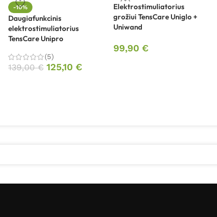
Elektrostimuliatorius
-10%
grožiui TensCare Uniglo +
Daugiafunkcinis
Uniwand
elektrostimuliatorius
TensCare Unipro
99,90
€
(5)
125,10
€
139,00
€