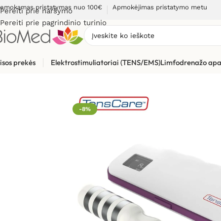
emokamas pristatymas nuo 100€
Apmokėjimas pristatymo metu
Pereiti prie naršymo
Pereiti prie pagrindinio turinio
isos prekės
Elektrostimuliatoriai (TENS/EMS)
Limfodrenažo apa
Pradžia
»
Elektrostimuliacijai (TENS / EMS)
»
Elektrostimuliato
-8%