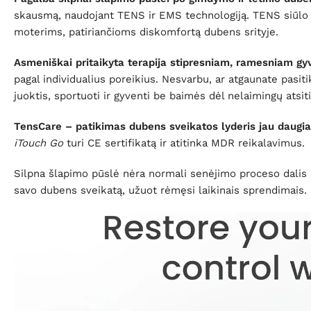
skausmą, naudojant TENS ir EMS technologiją. TENS siūlo
moterims, patiriančioms diskomfortą dubens srityje.
Asmeniškai pritaikyta terapija stipresniam, ramesniam gy
pagal individualius poreikius. Nesvarbu, ar atgaunate pasi
juoktis, sportuoti ir gyventi be baimės dėl nelaimingų atsit
TensCare – patikimas dubens sveikatos lyderis jau daugi
iTouch Go
turi CE sertifikatą ir atitinka MDR reikalavimus.
Silpna šlapimo pūslė nėra normali senėjimo proceso dali
savo dubens sveikatą, užuot rėmęsi laikinais sprendimais.