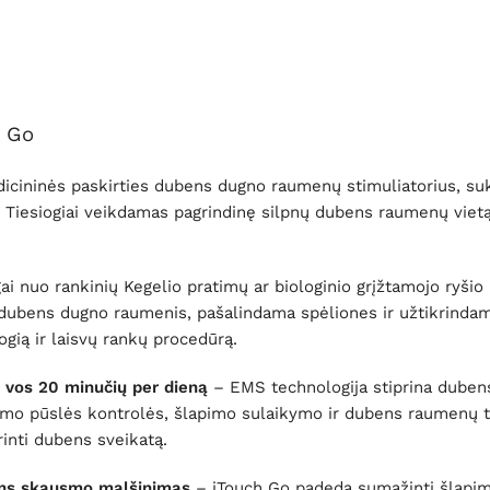
h Go
icininės paskirties dubens dugno raumenų stimuliatorius, suku
. Tiesiogiai veikdamas pagrindinę silpnų dubens raumenų vietą,
ai nuo rankinių Kegelio pratimų ar biologinio grįžtamojo ryšio
ngus dubens dugno raumenis, pašalindama spėliones ir užtikrin
togią ir laisvų rankų procedūrą.
s, vos 20 minučių per dieną
– EMS technologija stiprina dubens 
imo pūslės kontrolės, šlapimo sulaikymo ir dubens raumenų to
inti dubens sveikatą.
bens skausmo malšinimas
– iTouch Go padeda sumažinti šlapim