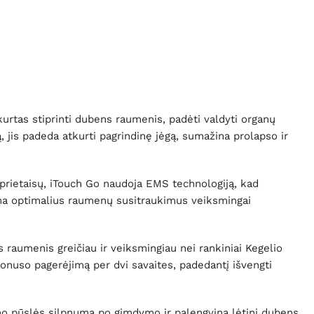
rtas stiprinti dubens raumenis, padėti valdyti organų
 jis padeda atkurti pagrindinę jėgą, sumažina prolapso ir
 prietaisų, iTouch Go naudoja EMS technologiją, kad
dama optimalius raumenų susitraukimus veiksmingai
raumenis greičiau ir veiksmingiau nei rankiniai Kegelio
nuso pagerėjimą per dvi savaites, padedantį išvengti
o pūslės silpnumą po gimdymo ir palengvina lėtinį dubens