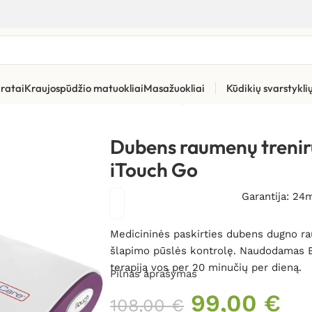
ratai
Kraujospūdžio matuokliai
Masažuokliai
Kūdikių svarstykl
riai inkontinencijai
»
Dubens raumenų treniruoklis TensCare iTo
Dubens raumenų trenir
iTouch Go
Garantija: 24
Medicininės paskirties dubens dugno rau
šlapimo pūslės kontrolę. Naudodamas EMS
terapiją vos per 20 minučių per dieną.
Pilnas aprašymas
99,00
€
108,00
€