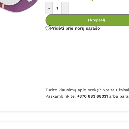
-
+
Į krepšelį
Pridėti prie norų sąrašo
Turite klausimų apie prekę? Norite užsisa
Paskambinkite:
+370 683 68331
arba
para