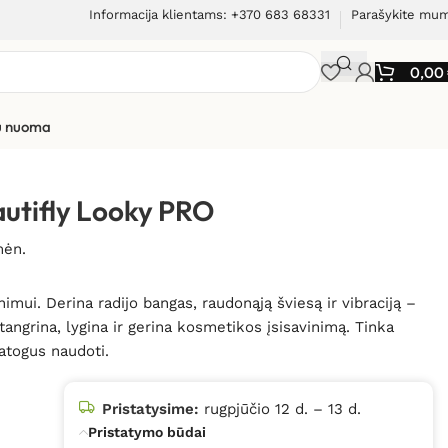
Informacija klientams: +370 683 68331
Parašykite mu
0,00
ių nuoma
autifly Looky PRO
mėn.
imui. Derina radijo bangas, raudonąją šviesą ir vibraciją –
tangrina, lygina ir gerina kosmetikos įsisavinimą. Tinka
atogus naudoti.
Pristatysime:
rugpjūčio 12 d. – 13 d.
Pristatymo būdai