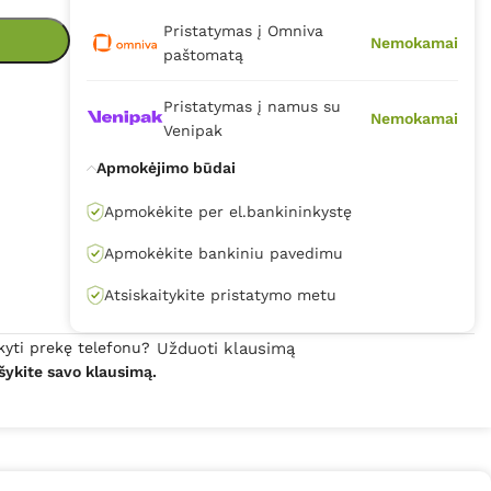
Pristatymas į Omniva
Nemokamai
paštomatą
Pristatymas į namus su
Nemokamai
Venipak
Apmokėjimo būdai
Apmokėkite per el.bankininkystę
Apmokėkite bankiniu pavedimu
Atsiskaitykite pristatymo metu
kyti prekę telefonu?
Užduoti klausimą
šykite savo klausimą.