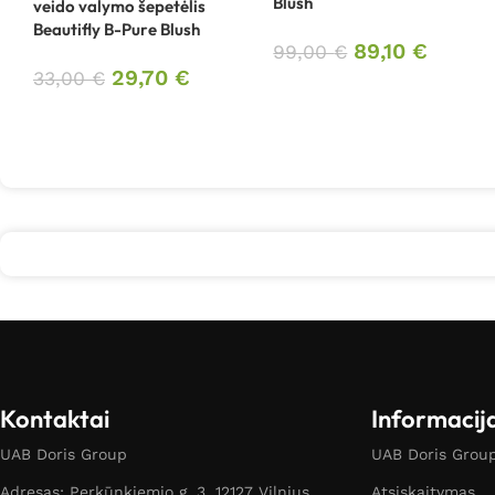
Blush
veido valymo šepetėlis
Beautifly B-Pure Blush
89,10
€
99,00
€
29,70
€
33,00
€
Kontaktai
Informacij
UAB Doris Group
UAB Doris Group 
Adresas: Perkūnkiemio g. 3, 12127 Vilnius
Atsiskaitymas