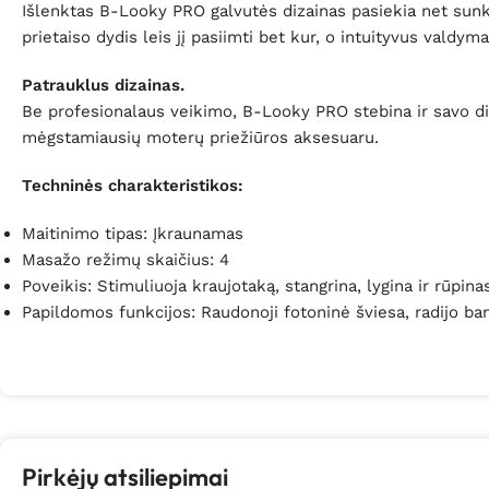
Išlenktas B-Looky PRO galvutės dizainas pasiekia net sunkia
prietaiso dydis leis jį pasiimti bet kur, o intuityvus vald
Patrauklus dizainas.
Be profesionalaus veikimo, B-Looky PRO stebina ir savo diz
mėgstamiausių moterų priežiūros aksesuaru.
Techninės charakteristikos:
Maitinimo tipas: Įkraunamas
Masažo režimų skaičius: 4
Poveikis: Stimuliuoja kraujotaką, stangrina, lygina ir rūpina
Papildomos funkcijos: Raudonoji fotoninė šviesa, radijo ba
Pirkėjų atsiliepimai