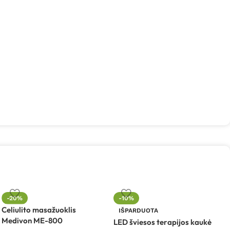
-20%
-10%
Celiulito masažuoklis
L
IŠPARDUOTA
Medivon ME-800
B
LED šviesos terapijos kaukė