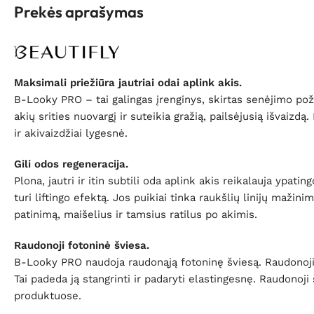
Prekės aprašymas
Maksimali priežiūra jautriai odai aplink akis.
B-Looky PRO – tai galingas įrenginys, skirtas senėjimo po
akių srities nuovargį ir suteikia gražią, pailsėjusią išvaiz
ir akivaizdžiai lygesnė.
Gili odos regeneracija.
Plona, jautri ir itin subtili oda aplink akis reikalauja ypa
turi liftingo efektą. Jos puikiai tinka raukšlių linijų mažin
patinimą, maišelius ir tamsius ratilus po akimis.
Raudonoji fotoninė šviesa.
B-Looky PRO naudoja raudonąją fotoninę šviesą. Raudonoji foto
Tai padeda ją stangrinti ir padaryti elastingesnę. Raudon
produktuose.