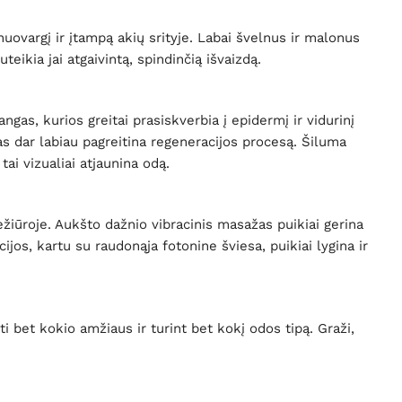
uovargį ir įtampą akių srityje. Labai švelnus ir malonus
eikia jai atgaivintą, spindinčią išvaizdą.
gas, kurios greitai prasiskverbia į epidermį ir vidurinį
as dar labiau pagreitina regeneracijos procesą. Šiluma
ai vizualiai atjaunina odą.
žiūroje. Aukšto dažnio vibracinis masažas puikiai gerina
jos, kartu su raudonąja fotonine šviesa, puikiai lygina ir
i bet kokio amžiaus ir turint bet kokį odos tipą. Graži,