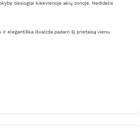
okybę tiesiogiai kiekvienoje akių zonoje. Nedidelis
ir elegantiška išvaizda padaro šį prietaisą vienu