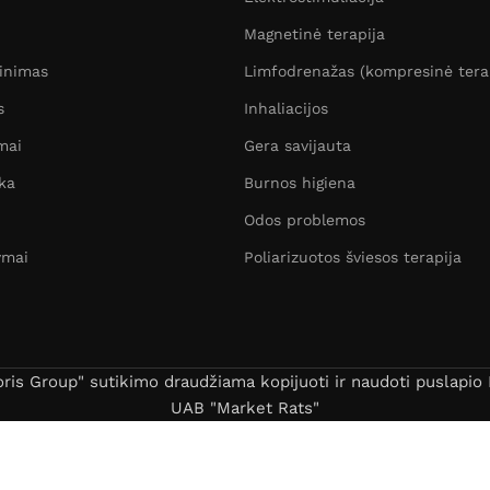
Magnetinė terapija
žinimas
Limfodrenažas (kompresinė tera
s
Inhaliacijos
mai
Gera savijauta
ka
Burnos higiena
Odos problemos
ymai
Poliarizuotos šviesos terapija
s Group" sutikimo draudžiama kopijuoti ir naudoti puslapio B
UAB "Market Rats"