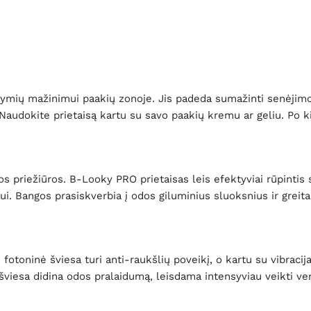
žymių mažinimui paakių zonoje. Jis padeda sumažinti senėjimo 
dą. Naudokite prietaisą kartu su savo paakių kremu ar geliu. Po
tingos priežiūros. B-Looky PRO prietaisas leis efektyviai rūpint
imui. Bangos prasiskverbia į odos giluminius sluoksnius ir greit
ninė šviesa turi anti-raukšlių poveikį, o kartu su vibracija ji 
oji šviesa didina odos pralaidumą, leisdama intensyviau veik