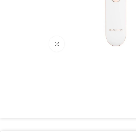
Spustelėkite, kad padidintumėte