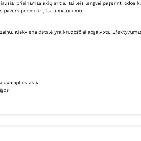
usiai prieinamas akių sritis. Tai leis lengvai pagerinti odos k
ymas pavers procedūrą tikru malonumu.
ainu. Kiekviena detalė yra kruopščiai apgalvota. Efektyvumas 
si oda aplink akis
ngos