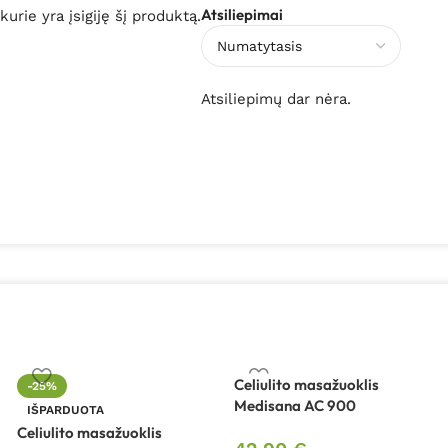
Atsiliepimai
 kurie yra įsigiję šį produktą.
Atsiliepimų dar nėra.
Celiulito masažuoklis
-25%
Medisana AC 900
IŠPARDUOTA
Celiulito masažuoklis