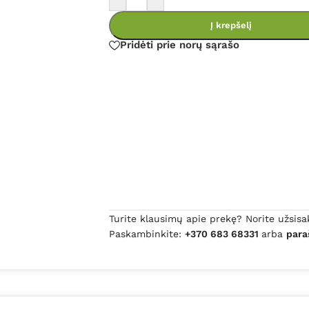
Į krepšelį
Pridėti prie norų sąrašo
Turite klausimų apie prekę? Norite užsisa
Paskambinkite:
+370 683 68331
arba
para