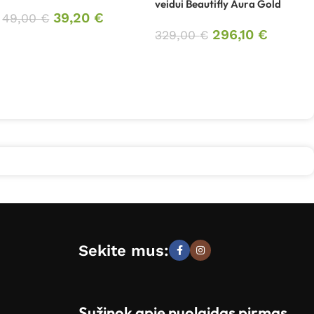
veidui Beautifly Aura Gold
39,20
€
49,00
€
296,10
€
329,00
€
Sekite mus:
Sužinok apie nuolaidas pirmas