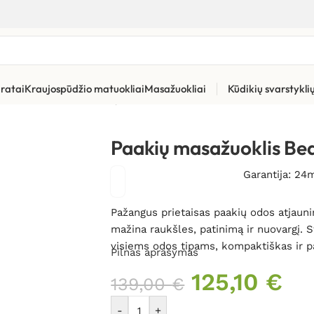
ratai
Kraujospūdžio matuokliai
Masažuokliai
Kūdikių svarstykl
imas, naikinimas
»
Paakių masažuoklis Beautifly Looky PRO
Paakių masažuoklis Be
Garantija: 24
Pažangus prietaisas paakių odos atjaunin
mažina raukšles, patinimą ir nuovargį. S
visiems odos tipams, kompaktiškas ir p
Pilnas aprašymas
125,10
€
139,00
€
-
+