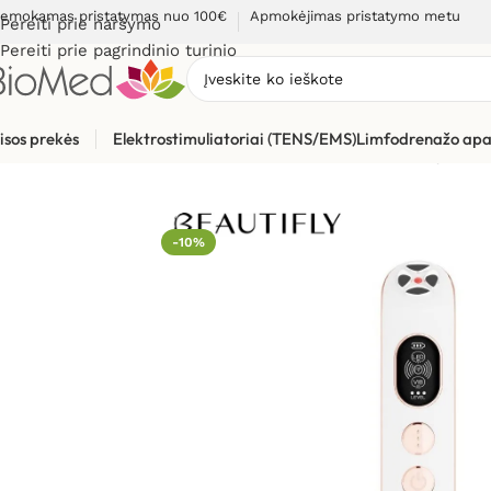
emokamas pristatymas nuo 100€
Apmokėjimas pristatymo metu
Pereiti prie naršymo
Pereiti prie pagrindinio turinio
isos prekės
Elektrostimuliatoriai (TENS/EMS)
Limfodrenažo apa
Pradžia
»
Grožio priežiūrai, odos problemoms
»
Raukšlių lygin
-10%