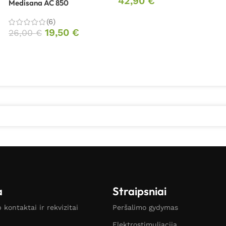
42,90
€
Medisana AC 850
(6)
19,50
€
26,00
€
a
Straipsniai
kontaktai ir rekvizitai
Peršalimo gydymas
Elektrostimuliacija