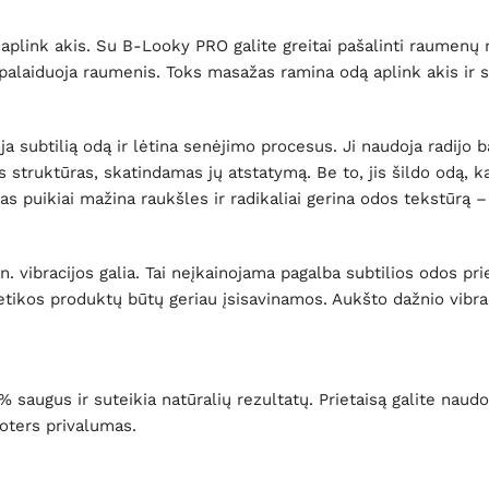
 aplink akis. Su B-Looky PRO galite greitai pašalinti raumenų n
tpalaiduoja raumenis. Toks masažas ramina odą aplink akis ir sut
subtilią odą ir lėtina senėjimo procesus. Ji naudoja radijo ban
s struktūras, skatindamas jų atstatymą. Be to, jis šildo odą, k
uikiai mažina raukšles ir radikaliai gerina odos tekstūrą – t
vibracijos galia. Tai neįkainojama pagalba subtilios odos prie
tikos produktų būtų geriau įsisavinamos. Aukšto dažnio vibraci
saugus ir suteikia natūralių rezultatų. Prietaisą galite naudot
moters privalumas.