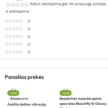
Rašyti atsiliepimą gali tik prisijungę pirkėjai,
0 atsiliepimai
0
0
0
0
0
Panašios prekės
-10%
-10%
Beadatinis mezoterapinis
IŠPARDUOTA
aparatas Beautifly B-Glossy
Aukšto dažnio vibracijų