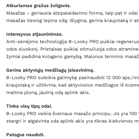
Atkuriamas gražus žvilgsnis.
Masažas – geriausia atsipalaidavimo forma, taip pat ir odai
masažas tiesiog lepina odą: išlygina, gerina kraujotaką ir a
Intensyvus atjauninimas.
Anti-senėjimo technologija B-Looky PRO puikiai regeneruoja 
odos sluoksnį. Prietaisas puikiai stimuliuoja odos atramine
žymiai padidina kolageno gamybą. Malonus terminis masažas p
Gerina aktyviųjų medžiagų įsisavinimą.
B-Looky PRO suteikia galimybę pasinaudoti 12 000 aps./min. 
kraujotaką ir užtikrina, kad aktyviosios medžiagos iš kosme
maitina ploną, jautrią odą aplink akis.
Tinka visų tipų odai.
B-Looky PRO veikia švelnaus masažo principu. Jis yra 100 % 
stangri ir atgaivinta oda aplink akis yra tikras kiekvienos 
Patogus naudoti.