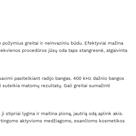
požymius greitai ir neinvaziniu būdu. Efektyviai mažina
 kiekvienos procedūros jūsų oda taps stangresnė, atgaivinta
is savimi pasitelkiant radijo bangas. 400 kHz dažnio bangos
ai suteikia matomų rezultatų. Gali greitai sumažinti
stipriai lygina ir maitina ploną, jautrią odą aplink akis.
ti vertingoms aktyvioms medžiagoms, esančioms kosmetikos