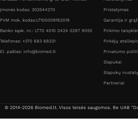
Įmonės kodas: 302544270
Pristatymas
PVM mok. kodas:LT100009162019
Garantija ir grą
Banko sąsk. nr.: LT70 4010 0424 0297 9055
Pirkimo taisyklė
Telefonas: +370 683 68331
Pirkėjų atsiliepi
El. paštas: info@biomed.lt
Privatumo politi
Slapukai
Slapukų nustat
Partneriai
© 2014-2026 Biomed.lt. Visos teisės saugomos. Be UAB "Dori