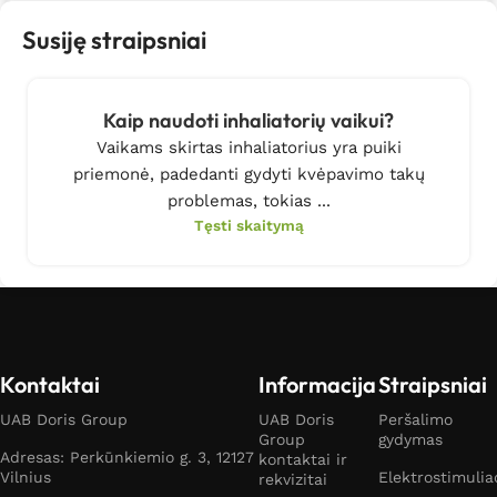
Susiję straipsniai
Kaip naudoti inhaliatorių vaikui?
Vaikams skirtas inhaliatorius yra puiki
priemonė, padedanti gydyti kvėpavimo takų
problemas, tokias ...
Tęsti skaitymą
Kontaktai
Informacija
Straipsniai
UAB Doris Group
UAB Doris
Peršalimo
Group
gydymas
Adresas: Perkūnkiemio g. 3, 12127
kontaktai ir
Vilnius
Elektrostimulia
rekvizitai