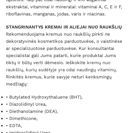
ekstraktai, vitaminai ir mineralai: vitaminai A, C, E ir F,
riboflavinas, manganas, jodas, varis ir niacinas.
STANGRINANTYS KREMAI IR ALIEJAI NUO RAUKŠLIŲ
Rekomenduojama kremus nuo raukšlių pirkti ne
dekoratyvinės kosmetikos parduotuvėse, o vaistinėse
ar specializuotose parduotuvėse. Kur konsultantai
specialistai gali Jums patarti, kurie produktai Jums
tiktų ir būtų verti dėmesio. Ieškokite
kremų nuo
raukšlių, kurių sudėtyje yra odai naudingų vitaminų
.
Rinkitės kremus, kurie savyje neturi kenksmingų
medžiagų:
•
Butylated Hydroxythaluene (BHT),
•
Diazolidinyl Urea,
•
Diethanolamine (DEA),
•
Dimethicone,
•
EDTA,
•
Imidazolidinyl Urea,