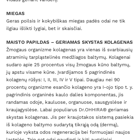
MIEGAS
Geras poilsis ir kokybiškas miegas padės odai ne tik
ilgiau išlikti lygiai, bet ir skaisčiai.
MAISTO PAPILDAS – GERIAMAS SKYSTAS KOLAGENAS
Žmogaus organizme kolagenas yra vienas iš svarbiausių
atraminių tarpląstelinės medžiagos baltymų. Kolagenai
sudaro apie 25 procentus visų žmogaus kūno baltymų,
jų apstu visame kūne. Įvardijamos 5 pagrindinės
kolagenų rūšys: I, II, III, IV ir V tipai. Daugiau nei 90
procentų organizme esančio kolageno yra I-ojo tipo t. y.
pagrindinis organinės kaulo dalies komponentas, jis
randamas odoje, kauluose, organuose, sausgyslėse ir
kraujagyslėse. Labai populiarus
Dr.OHHIRA®
geriamas
skystas kolagenas. Jis per kraujotakos sistemą pasiekia
iš kolageno baltymo sudarytą tikrąją odą (dermą),
kurioje vyksta odos regeneracija bei formuojasi naujos
ląstelės. Taip pat odai naudingi ir kiti augaliniai