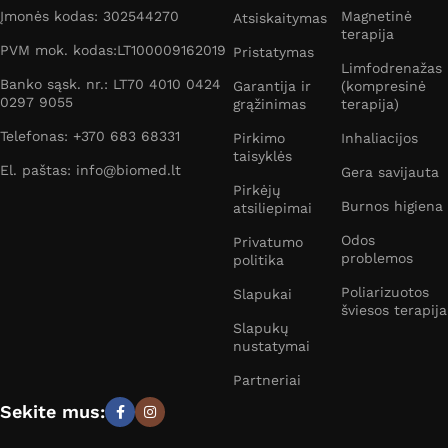
Įmonės kodas: 302544270
Magnetinė
Atsiskaitymas
terapija
PVM mok. kodas:LT100009162019
Pristatymas
Limfodrenažas
Banko sąsk. nr.: LT70 4010 0424
Garantija ir
(kompresinė
0297 9055
grąžinimas
terapija)
Telefonas: +370 683 68331
Pirkimo
Inhaliacijos
taisyklės
El. paštas: info@biomed.lt
Gera savijauta
Pirkėjų
Burnos higiena
atsiliepimai
Odos
Privatumo
problemos
politika
Poliarizuotos
Slapukai
šviesos terapija
Slapukų
nustatymai
Partneriai
Sekite mus: