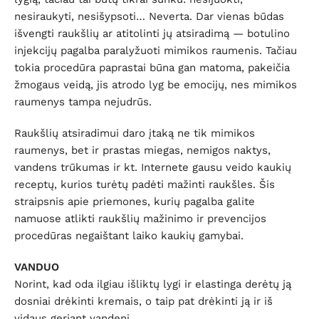
nesiraukyti, nesišypsoti… Neverta. Dar vienas būdas
išvengti raukšlių ar atitolinti jų atsiradimą — botulino
injekcijų pagalba paralyžuoti mimikos raumenis. Tačiau
tokia procedūra paprastai būna gan matoma, pakeičia
žmogaus veidą, jis atrodo lyg be emocijų, nes mimikos
raumenys tampa nejudrūs.
Raukšlių atsiradimui daro įtaką ne tik mimikos
raumenys, bet ir prastas miegas, nemigos naktys,
vandens trūkumas ir kt. Internete gausu veido kaukių
receptų, kurios turėtų padėti mažinti raukšles. Šis
straipsnis apie priemones, kurių pagalba galite
namuose atlikti raukšlių mažinimo ir prevencijos
procedūras negaištant laiko kaukių gamybai.
VANDUO
Norint, kad oda ilgiau išliktų lygi ir elastinga derėtų ją
dosniai drėkinti kremais, o taip pat drėkinti ją ir iš
vidaus geriant vandenį.