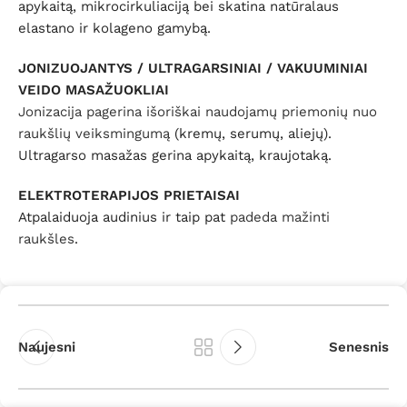
apykaitą, mikrocirkuliaciją bei skatina natūralaus
elastano ir kolageno gamybą.
JONIZUOJANTYS / ULTRAGARSINIAI / VAKUUMINIAI
VEIDO MASAŽUOKLIAI
Jonizacija pagerina išoriškai naudojamų priemonių nuo
raukšlių veiksmingumą
(kremų, serumų, aliejų).
Ultragarso masažas gerina apykaitą, kraujotaką.
ELEKTROTERAPIJOS PRIETAISAI
Atpalaiduoja audinius ir taip pat
padeda mažinti
raukšles
.
Naujesni
Senesnis