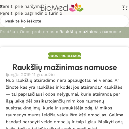
Pereiti prie naršymo
Pereiti prie pagrindinio turinio
Straipsniai
Pradžia
»
Odos problemos
»
Raukšlių mažinimas namuose
ODOS PROBLEMOS
Raukšlių mažinimas namuose
Įjungta 2019 11 gruodžio
Nuo raukšlių atsiradimo nėra apsaugotas nė vienas. Ar
žinote kas yra raukšlės ir kodėl jos atsiranda? Raukšlės
— tai paprasčiausi odos nelygumai, kurie atsiranda per
ilgą laiką dėl pasikartojančių mimikos raumenų
susitraukinėjimų, kurie ir suraukšlėja odą. Mimikos
raumenys mums leidžia veidu išreikšti emocijas. Galima
bandyti nerodyti veide emocijų ir taip ilgiau išlaikyti odą
lygią, tačiau tai būtų tikrai sunku: nesijuokti,