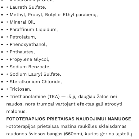
•
Laureth Sulfate,
•
Methyl, Propyl, Butyl ir Ethyl parabenų,
•
Mineral Oil,
•
Paraffinum Liquidum,
•
Petrolatum,
•
Phenoxyethanol,
•
Phthalates,
•
Propylene Glycol,
•
Sodium Benzoate,
•
Sodium Lauryl Sulfate,
•
Steralkonium Chloride,
•
Triclosan,
•
Triethanolamine (TEA) — iš jų daugiau žalos nei
naudos, nors trumpai vartojant efektas gali atrodyti
malonus.
FOTOTERAPIJOS PRIETAISAS NAUDOJIMUI NAMUOSE
Fototerapijos prietaisas mažina raukšles
skleisdamas
raudonos šviesos bangas (660nm), kurios gerina ląstelių