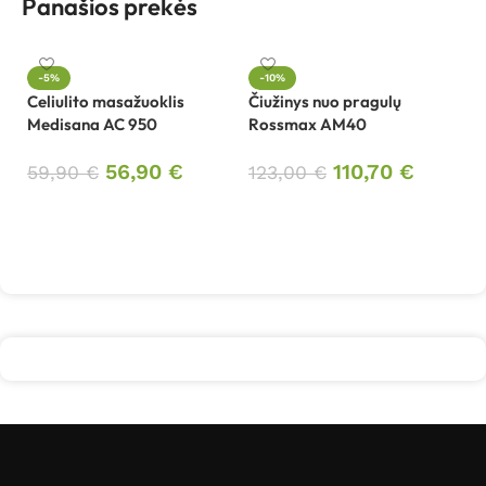
Panašios prekės
-5%
-10%
Celiulito masažuoklis
Čiužinys nuo pragulų
Da
Medisana AC 950
Rossmax AM40
el
T
56,90
€
110,70
€
59,90
€
123,00
€
Į krepšelį
Į krepšelį
1