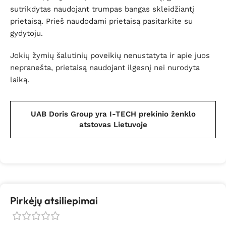
sutrikdytas naudojant trumpas bangas skleidžiantį
prietaisą. Prieš naudodami prietaisą pasitarkite su
gydytoju.
Jokių žymių šalutinių poveikių nenustatyta ir apie juos
nepranešta, prietaisą naudojant ilgesnį nei nurodyta
laiką.
UAB Doris Group yra I-TECH prekinio ženklo
atstovas Lietuvoje
Pirkėjų atsiliepimai