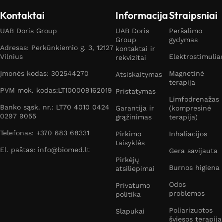
Kontaktai
Informacija
Straipsniai
UAB Doris Group
UAB Doris
Peršalimo
Group
gydymas
Adresas: Perkūnkiemio g. 3, 12127
kontaktai ir
Vilnius
Elektrostimulia
rekvizitai
Įmonės kodas: 302544270
Magnetinė
Atsiskaitymas
terapija
PVM mok. kodas:LT100009162019
Pristatymas
Limfodrenažas
Banko sąsk. nr.: LT70 4010 0424
Garantija ir
(kompresinė
0297 9055
grąžinimas
terapija)
Telefonas: +370 683 68331
Pirkimo
Inhaliacijos
taisyklės
El. paštas: info@biomed.lt
Gera savijauta
Pirkėjų
Burnos higiena
atsiliepimai
Odos
Privatumo
problemos
politika
Poliarizuotos
Slapukai
šviesos terapija