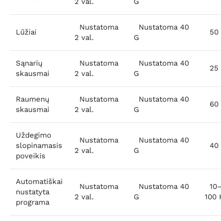
2 val.
G
Nustatoma
Nustatoma 40
Lūžiai
50 
2 val.
G
Sąnarių
Nustatoma
Nustatoma 40
25 
skausmai
2 val.
G
Raumenų
Nustatoma
Nustatoma 40
60 
skausmai
2 val.
G
Uždegimo
Nustatoma
Nustatoma 40
slopinamasis
40 
2 val.
G
poveikis
Automatiškai
Nustatoma
Nustatoma 40
10
nustatyta
2 val.
G
100 
programa