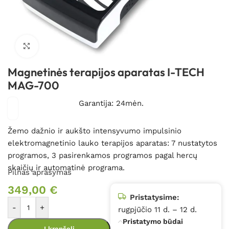
Spustelėkite, kad padidintumėte
Magnetinės terapijos aparatas I-TECH
MAG-700
Garantija: 24mėn.
Žemo dažnio ir aukšto intensyvumo impulsinio
elektromagnetinio lauko terapijos aparatas: 7 nustatytos
programos, 3 pasirenkamos programos pagal hercų
skaičių ir automatinė programa.
Pilnas aprašymas
349,00
€
Pristatysime:
-
+
rugpjūčio 11 d. – 12 d.
Pristatymo būdai
Į krepšelį