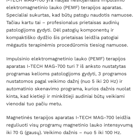
I-TECH MAG-700 yra naujas nešiojamasis impulsinio
elektromagnetinio lauko (PEMF) terapijos aparatas.
Specialiai sukurtas, kad būtų patogu naudotis namuose.
Tačiau kartu tai – profesionalus prietaisas audinių
patologijoms gydyti. Dėl patogių komponentų ir
kompaktiško dydžio šis prietaisas leidžia patogiai
mėgautis terapinėmis procedūromis tiesiog namuose.
Impulsinio elektromagnetinio lauko (PEMF) terapijos
aparatas I-TECH MAG-700 turi 7 iš anksto nustatytas
programas kelioms patologijoms gydyti, 3 programos
nustatomos pagal veikimo dažnį (nuo 5 iki 20 Hz) ir
automatinio skenavimo programa, kurios dažnis nuolat
kinta, kad kietieji ir minkštieji audiniai būtų veikiami
vienodai tuo pačiu metu.
Magnetinės terapijos aparatas I-TECH MAG-700 leidžia
reguliuoti visų programų magnetinio lauko intensyvumą
iki 70 G (gausų). Veikimo dažnis – nuo 5 iki 100 Hz.