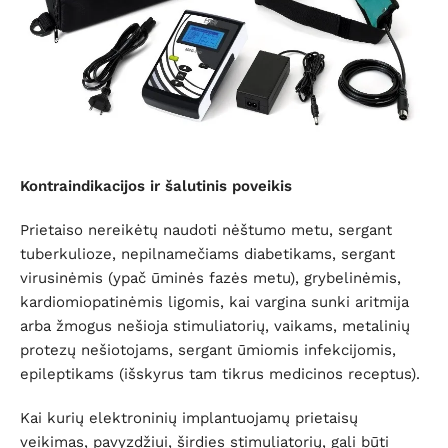
Kontraindikacijos ir šalutinis poveikis
Prietaiso nereikėtų naudoti nėštumo metu, sergant
tuberkulioze, nepilnamečiams diabetikams, sergant
virusinėmis (ypač ūminės fazės metu), grybelinėmis,
kardiomiopatinėmis ligomis, kai vargina sunki aritmija
arba žmogus nešioja stimuliatorių, vaikams, metalinių
protezų nešiotojams, sergant ūmiomis infekcijomis,
epileptikams (išskyrus tam tikrus medicinos receptus).
Kai kurių elektroninių implantuojamų prietaisų
veikimas, pavyzdžiui, širdies stimuliatorių, gali būti