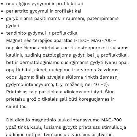
neuralgijos gydymui ir profilaktikai
periartrito gydymui ir profilaktikai
gerybiniams pakitimams ir raumenų patempimams
gydyti
tendinito gydymui ir profilaktikai
Magnetinės terapijos aparatas I-TECH MAG-700 –
nepakeičiamas prietaisas ne tik osteoporozei ir visoms
kaulinių audinių patologijoms gydyti bei jų profilaktikai,
bet ir dermatologiniams susirgimams gydyti (venų opai,
opų flebitui, aknei, nudegimų ir atviroms žaizdoms,
odos ligoms: šiais atvejais siūloma rinktis žemesnį
gydymo intensyvumą, t. y. mažesnį nei 40 Hz).
Prietaisas taip pat tinka audiniams atstatyti. Šiuo
prietaisu grožio tikslais gali būti koreguojamas ir
celiulitas.
Dėl didelio magnetinio lauko intensyvumo MAG-700
ypač tinka kaulų lūžiams gydyti: prietaisas stimuliuoja
audinius net per tvirčiausius tvarsčius ar įtvarus.