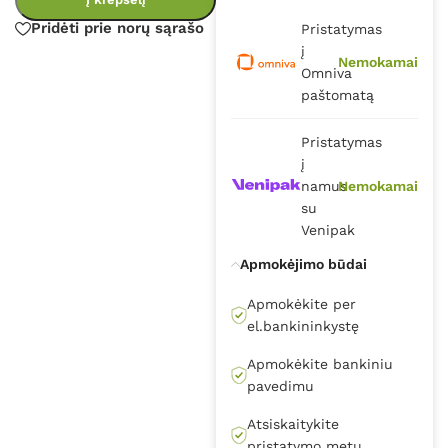
Pridėti prie norų sąrašo
Pristatymas
į
Nemokamai
Omniva
paštomatą
Pristatymas
į
namus
Nemokamai
su
Venipak
Apmokėjimo būdai
Apmokėkite per
el.bankininkystę
Apmokėkite bankiniu
pavedimu
Atsiskaitykite
pristatymo metu