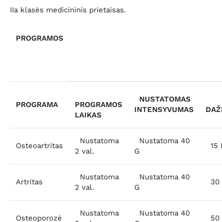
IIa klasės medicininis prietaisas.
PROGRAMOS
NUSTATOMAS
PROGRAMA
PROGRAMOS
INTENSYVUMAS
DAŽ
LAIKAS
Nustatoma
Nustatoma 40
Osteoartritas
15 
2 val.
G
Nustatoma
Nustatoma 40
Artritas
30 
2 val.
G
Nustatoma
Nustatoma 40
Osteoporozė
50 