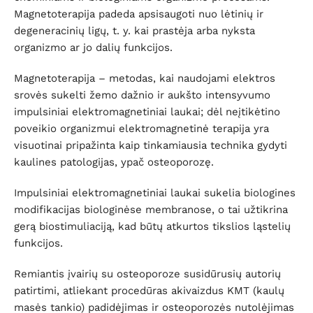
Magnetoterapija padeda apsisaugoti nuo lėtinių ir
degeneracinių ligų, t. y. kai prastėja arba nyksta
organizmo ar jo dalių funkcijos.
Magnetoterapija – metodas, kai naudojami elektros
srovės sukelti žemo dažnio ir aukšto intensyvumo
impulsiniai elektromagnetiniai laukai; dėl neįtikėtino
poveikio organizmui elektromagnetinė terapija yra
visuotinai pripažinta kaip tinkamiausia technika gydyti
kaulines patologijas, ypač osteoporozę.
Impulsiniai elektromagnetiniai laukai sukelia biologines
modifikacijas biologinėse membranose, o tai užtikrina
gerą biostimuliaciją, kad būtų atkurtos tikslios ląstelių
funkcijos.
Remiantis įvairių su osteoporoze susidūrusių autorių
patirtimi, atliekant procedūras akivaizdus KMT (kaulų
masės tankio) padidėjimas ir osteoporozės nutolėjimas