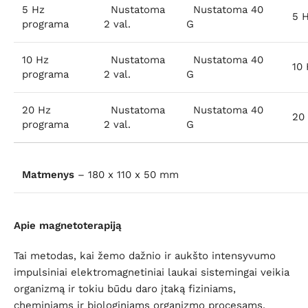
5 Hz
Nustatoma
Nustatoma 40
5 H
programa
2 val.
G
10 Hz
Nustatoma
Nustatoma 40
10 
programa
2 val.
G
20 Hz
Nustatoma
Nustatoma 40
20 
programa
2 val.
G
Matmenys
– 180 x 110 x 50 mm
Apie magnetoterapiją
Tai metodas, kai žemo dažnio ir aukšto intensyvumo
impulsiniai elektromagnetiniai laukai sistemingai veikia
organizmą ir tokiu būdu daro įtaką fiziniams,
cheminiams ir biologiniams organizmo procesams.