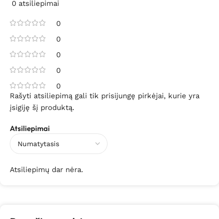
0 atsiliepimai
0
0
0
0
0
Rašyti atsiliepimą gali tik prisijungę pirkėjai, kurie yra
įsigiję šį produktą.
Atsiliepimai
Atsiliepimų dar nėra.