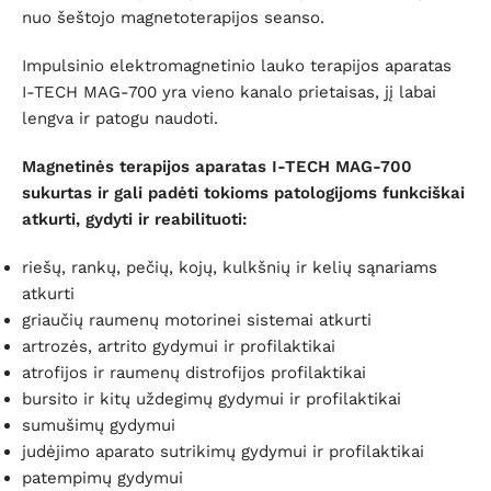
nuo šeštojo magnetoterapijos seanso.
Impulsinio elektromagnetinio lauko terapijos aparatas
I-TECH MAG-700 yra vieno kanalo prietaisas, jį labai
lengva ir patogu naudoti.
Magnetinės terapijos aparatas I-TECH MAG-700
sukurtas ir gali padėti tokioms patologijoms funkciškai
atkurti, gydyti ir reabilituoti:
riešų, rankų, pečių, kojų, kulkšnių ir kelių sąnariams
atkurti
griaučių raumenų motorinei sistemai atkurti
artrozės, artrito gydymui ir profilaktikai
atrofijos ir raumenų distrofijos profilaktikai
bursito ir kitų uždegimų gydymui ir profilaktikai
sumušimų gydymui
judėjimo aparato sutrikimų gydymui ir profilaktikai
patempimų gydymui