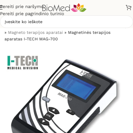
Pereiti prie naršymo
Pereiti prie pagrindinio turinio
Pradžia
»
Skausmo gydymui, malšinimui
»
Pagal prekės rūšį
»
Magneto terapijos aparatai
»
Magnetinės terapijos
aparatas I-TECH MAG-700