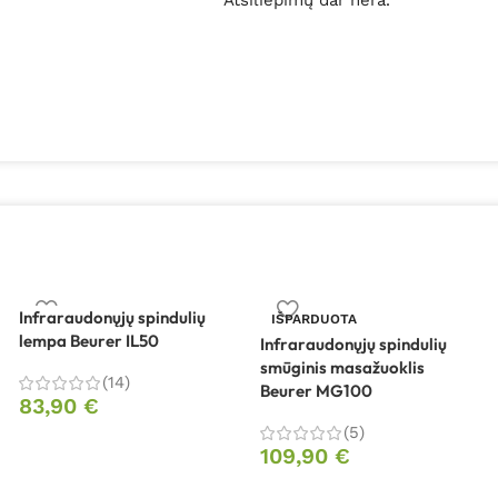
Atsiliepimų dar nėra.
Infraraudonųjų spindulių
IŠPARDUOTA
lempa Beurer IL50
Infraraudonųjų spindulių
smūginis masažuoklis
(14)
Beurer MG100
83,90
€
(5)
109,90
€