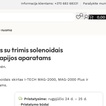
Informacija klientams: +370 683 68331
Parašykite mu
0,00
ių nuoma
 solenoidais I-TECH magnetinės terapijos aparatams
s su trimis solenoidais
apijos aparatams
mėn.
lenoidais skirtas I-TECH MAG-2000, MAG-2000 Plus ir
ams.
Pristatysime:
rugpjūčio 24 d. – 25 d.
Pristatymo būdai