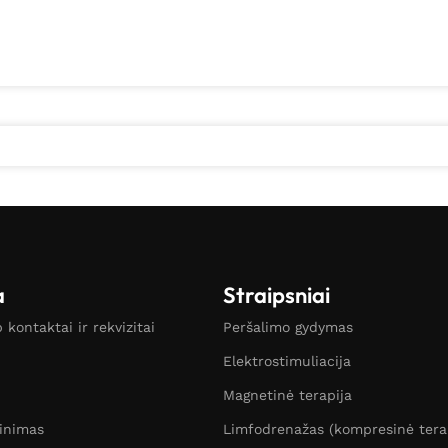
a
Straipsniai
kontaktai ir rekvizitai
Peršalimo gydymas
Elektrostimuliacija
Magnetinė terapija
žinimas
Limfodrenažas (kompresinė tera