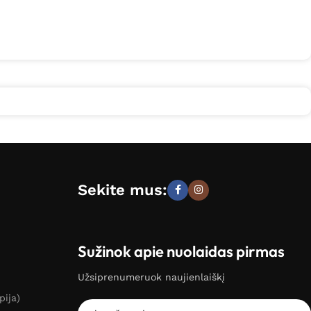
Sekite mus:
Sužinok apie nuolaidas pirmas
Užsiprenumeruok naujienlaiškį
pija)