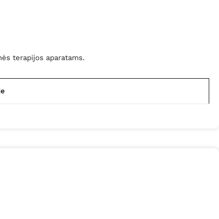
nės terapijos aparatams.
je