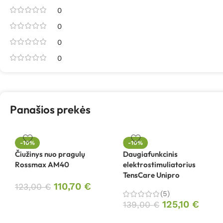
0
0
0
0
Panašios prekės
-10%
-10%
Čiužinys nuo pragulų
Daugiafunkcinis
Rossmax AM40
elektrostimuliatorius
TensCare Unipro
110,70
€
123,00
€
(5)
125,10
€
139,00
€