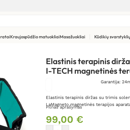
ratai
Kraujospūdžio matuokliai
Masažuokliai
Kūdikių svarstykl
Magneto terapijos aparatai
»
Elastinis terapinis diržas su trimis
Elastinis terapinis dirža
I-TECH magnetinės ter
Garantija: 24
Elastinis terapinis diržas su trimis so
LaMagneto magnetinės terapijos aparat
Pilnas aprašymas
99,00
€