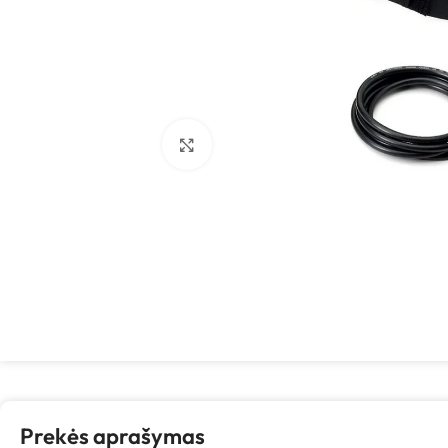
Spustelėkite, kad padidintumėte
Prekės aprašymas