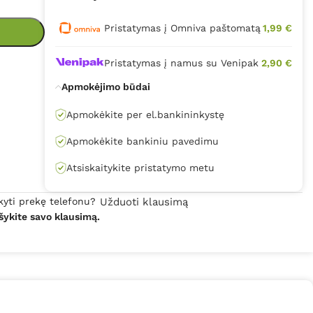
Pristatymas į Omniva paštomatą
1,99 €
Pristatymas į namus su Venipak
2,90 €
Apmokėjimo būdai
Apmokėkite per el.bankininkystę
Apmokėkite bankiniu pavedimu
Atsiskaitykite pristatymo metu
kyti prekę telefonu?
Užduoti klausimą
šykite savo klausimą.