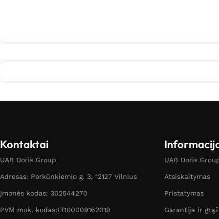
Kontaktai
Informacij
UAB Doris Group
UAB Doris Group 
Adresas: Perkūnkiemio g. 3, 12127 Vilnius
Atsiskaitymas
Įmonės kodas: 302544270
Pristatymas
PVM mok. kodas:LT100009162019
Garantija ir grą