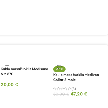
Kaklo masažuoklis Medisana
-20%
NM 870
Kaklo masažuoklis Medivon
K
Collar Simple
C
20,00
€
(3)
47,20
€
59,00
€