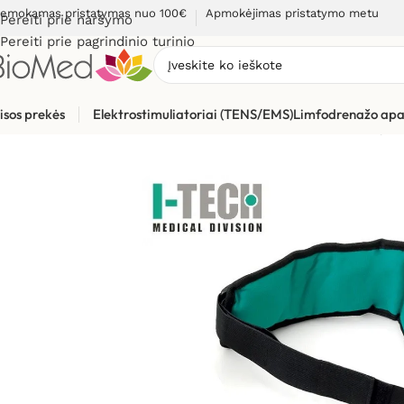
emokamas pristatymas nuo 100€
Apmokėjimas pristatymo metu
Pereiti prie naršymo
Pereiti prie pagrindinio turinio
isos prekės
Elektrostimuliatoriai (TENS/EMS)
Limfodrenažo apa
Pradžia
»
Skausmo gydymui, malšinimui
»
Pagal prekės rūšį
»