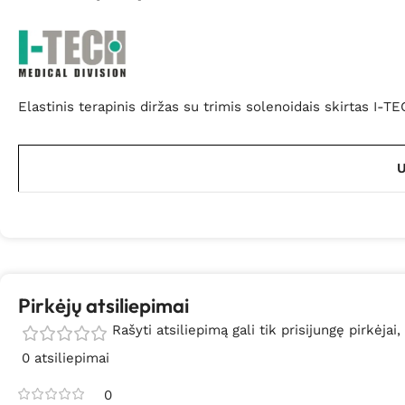
Elastinis terapinis diržas su trimis solenoidais skirtas 
U
Pirkėjų atsiliepimai
Rašyti atsiliepimą gali tik prisijungę pirkėjai,
0 atsiliepimai
0