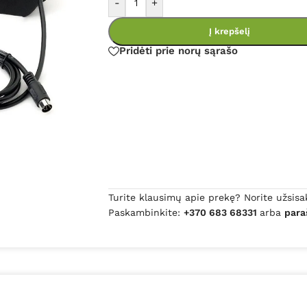
-
+
Į krepšelį
Pridėti prie norų sąrašo
Turite klausimų apie prekę? Norite užsisa
Paskambinkite:
+370 683 68331
arba
para