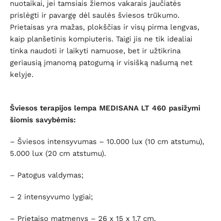
nuotaikai, jei tamsiais žiemos vakarais jaučiatės
prislėgti ir pavargę dėl saulės šviesos trūkumo.
Prietaisas yra
mažas, plokščias ir visų pirma lengvas,
kaip planšetinis kompiuteris. Taigi jis ne tik idealiai
tinka naudoti ir laikyti namuose, bet ir užtikrina
geriausią įmanomą patogumą ir visišką našumą net
kelyje.
Šviesos terapijos lempa MEDISANA LT 460 pasižymi
šiomis savybėmis:
– Šviesos intensyvumas – 10.000 lux (10 cm atstumu),
5.000 lux (20 cm atstumu).
– Patogus valdymas;
– 2 intensyvumo lygiai;
– Prietaiso matmenys – 26 x 15 x 1,7 cm.