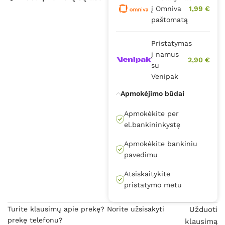
į Omniva
1,99 €
paštomatą
Pristatymas
į namus
2,90 €
su
Venipak
Apmokėjimo būdai
Apmokėkite per
el.bankininkystę
Apmokėkite bankiniu
pavedimu
Atsiskaitykite
pristatymo metu
Turite klausimų apie prekę? Norite užsisakyti
Užduoti
prekę telefonu?
klausimą