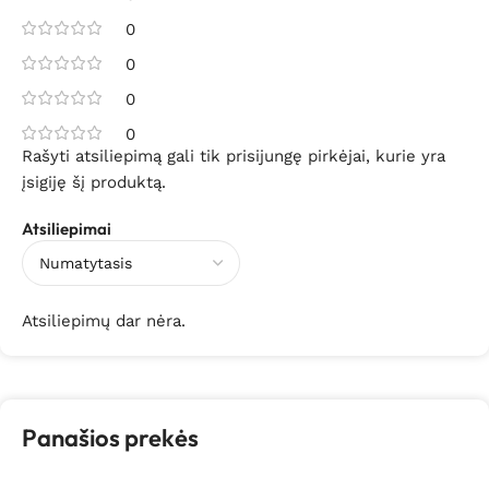
0
0
0
0
Rašyti atsiliepimą gali tik prisijungę pirkėjai, kurie yra
įsigiję šį produktą.
Atsiliepimai
Atsiliepimų dar nėra.
Panašios prekės