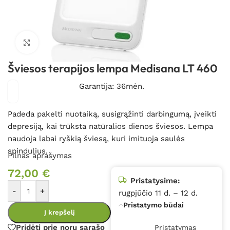
Spustelėkite, kad padidintumėte
Šviesos terapijos lempa Medisana LT 460
Garantija: 36mėn.
Padeda pakelti nuotaiką, susigrąžinti darbingumą, įveikti
depresiją, kai trūksta natūralios dienos šviesos. Lempa
naudoja labai ryškią šviesą, kuri imituoja saulės
spindulius.
Pilnas aprašymas
72,00
€
Pristatysime:
-
+
rugpjūčio 11 d. – 12 d.
Pristatymo būdai
Į krepšelį
Pridėti prie norų sąrašo
Pristatymas