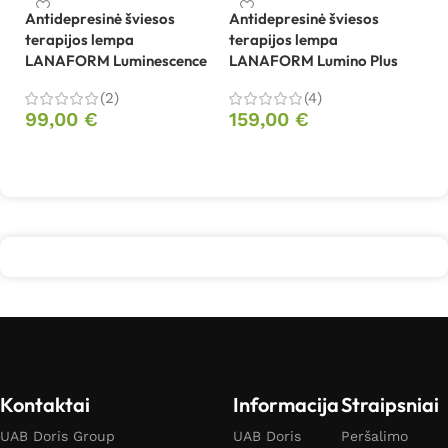
Antidepresinė šviesos
Antidepresinė šviesos
terapijos lempa
terapijos lempa
LE
LANAFORM Luminescence
LANAFORM Lumino Plus
Be
(2)
(4)
1
99,00
€
159,00
€
Į krepšelį
Į krepšelį
Kontaktai
Informacija
Straipsniai
UAB Doris Group
UAB Doris
Peršalimo