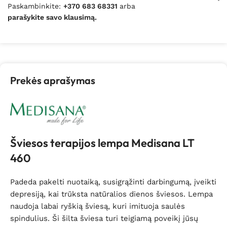
Paskambinkite:
+370 683 68331
arba
parašykite savo klausimą.
Prekės aprašymas
Šviesos terapijos lempa Medisana LT
460
Padeda pakelti nuotaiką, susigrąžinti darbingumą, įveikti
depresiją, kai trūksta natūralios dienos šviesos. Lempa
naudoja labai ryškią šviesą, kuri imituoja saulės
spindulius. Ši šilta šviesa turi teigiamą poveikį jūsų