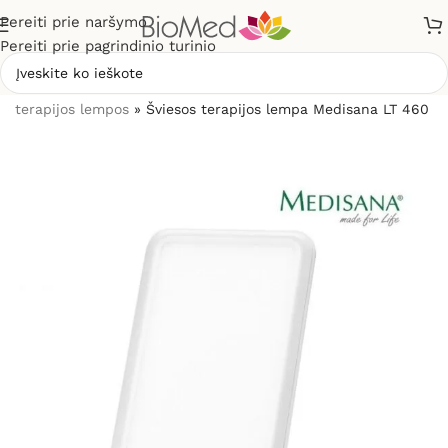
Pereiti prie naršymo
Pereiti prie pagrindinio turinio
Pradžia
»
Sveikatos priežiūrai
»
Antidepresinės šviesos
terapijos lempos
»
Šviesos terapijos lempa Medisana LT 460