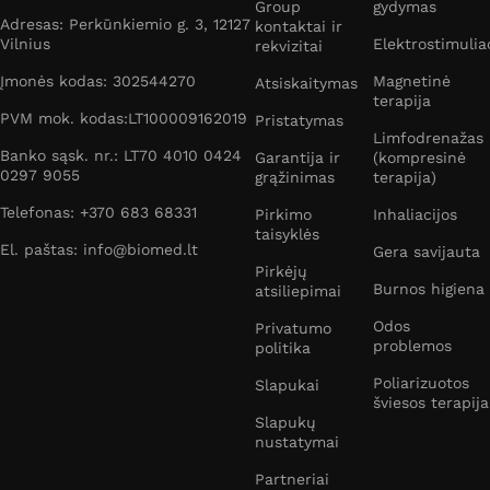
Group
gydymas
Adresas: Perkūnkiemio g. 3, 12127
kontaktai ir
Vilnius
Elektrostimulia
rekvizitai
Įmonės kodas: 302544270
Magnetinė
Atsiskaitymas
terapija
PVM mok. kodas:LT100009162019
Pristatymas
Limfodrenažas
Banko sąsk. nr.: LT70 4010 0424
Garantija ir
(kompresinė
0297 9055
grąžinimas
terapija)
Telefonas: +370 683 68331
Pirkimo
Inhaliacijos
taisyklės
El. paštas: info@biomed.lt
Gera savijauta
Pirkėjų
Burnos higiena
atsiliepimai
Odos
Privatumo
problemos
politika
Poliarizuotos
Slapukai
šviesos terapija
Slapukų
nustatymai
Partneriai