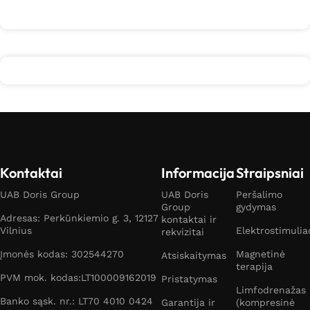
Daugiau
Kontaktai
Informacija
Straipsniai
UAB Doris Group
UAB Doris
Peršalimo
Group
gydymas
Adresas: Perkūnkiemio g. 3, 12127
kontaktai ir
Vilnius
Elektrostimulia
rekvizitai
Įmonės kodas: 302544270
Magnetinė
Atsiskaitymas
terapija
PVM mok. kodas:LT100009162019
Pristatymas
Limfodrenažas
Banko sąsk. nr.: LT70 4010 0424
Garantija ir
(kompresinė