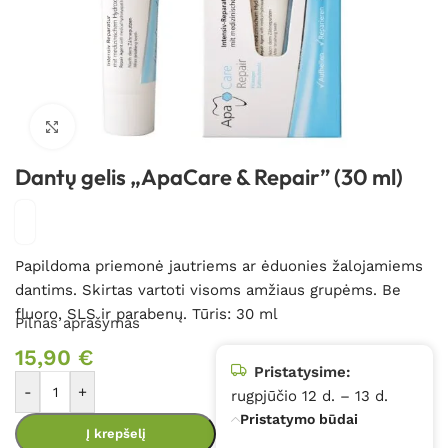
Spustelėkite, kad padidintumėte
Dantų gelis „ApaCare & Repair” (30 ml)
Papildoma priemonė jautriems ar ėduonies žalojamiems
dantims. Skirtas vartoti visoms amžiaus grupėms. Be
fluoro, SLS ir parabenų. Tūris: 30 ml
Pilnas aprašymas
15,90
€
Pristatysime:
-
+
rugpjūčio 12 d. – 13 d.
Pristatymo būdai
Į krepšelį