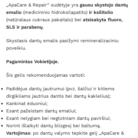
„ApaCare & Repair“ sudėtyje yra
gausu skystojo dantų
emalio
(medicininio hidroksilapatito)
ir ksilitolio
(natūralaus cukraus pakaitalo) bei
atsisakyta fluoro,
SLS ir parabenų
.
Skystasis dantų emalis pasižymi remineralizaciniu
poveikiu.
Pagamintas Vokietijoje.
Šis gelis rekomenduojamas vartoti:
Padidėjus dantų jautrumui (pvz. šalčiui ir kitiems
dirgikliams jautrius dantis bei dantų kaklelius);
Kankinat ėduoniui;
Esant pažeistam dantų emaliui;
Esant nelygiam bei neglotniam dantų paviršiui;
Norint išlaikyti dantų blizgesį bei baltumą.
Vartojimas
: po dantų valymo tepkite gelį „ApaCare &