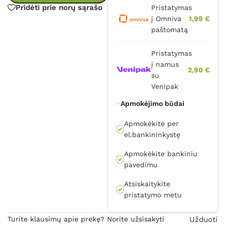
Pridėti prie norų sąrašo
Pristatymas
į Omniva
1,99 €
paštomatą
Pristatymas
į namus
2,90 €
su
Venipak
Apmokėjimo būdai
Apmokėkite per
el.bankininkystę
Apmokėkite bankiniu
pavedimu
Atsiskaitykite
pristatymo metu
Turite klausimų apie prekę? Norite užsisakyti
Užduoti