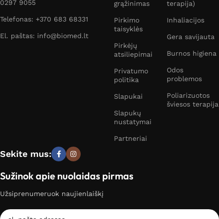
0297 9055
grąžinimas
terapija)
Telefonas: +370 683 68331
Pirkimo
Inhaliacijos
taisyklės
El. paštas: info@biomed.lt
Gera savijauta
Pirkėjų
Burnos higiena
atsiliepimai
Odos
Privatumo
problemos
politika
Poliarizuotos
Slapukai
šviesos terapija
Slapukų
nustatymai
Partneriai
Sekite mus:
Sužinok apie nuolaidas pirmas
Užsiprenumeruok naujienlaiškį