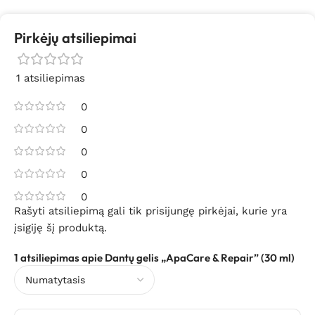
Pirkėjų atsiliepimai
1 atsiliepimas
0
0
0
0
0
Rašyti atsiliepimą gali tik prisijungę pirkėjai, kurie yra
įsigiję šį produktą.
1 atsiliepimas apie
Dantų gelis „ApaCare & Repair” (30 ml)