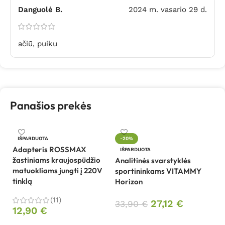
Danguolė B.
2024 m. vasario 29 d.
ačiū, puiku
Panašios prekės
IŠPARDUOTA
-20%
Adapteris ROSSMAX
Be
IŠPARDUOTA
žastiniams kraujospūdžio
sp
Analitinės svarstyklės
matuokliams jungti į 220V
B
sportininkams VITAMMY
tinklą
Horizon
4
(11)
27,12
€
33,90
€
12,90
€
Daugiau