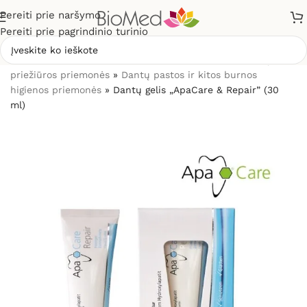
Pereiti prie naršymo
Pereiti prie pagrindinio turinio
Pradžia
»
Sveikatos priežiūrai
»
Burnos higienos, dantų
priežiūros priemonės
»
Dantų pastos ir kitos burnos
higienos priemonės
»
Dantų gelis „ApaCare & Repair” (30
ml)