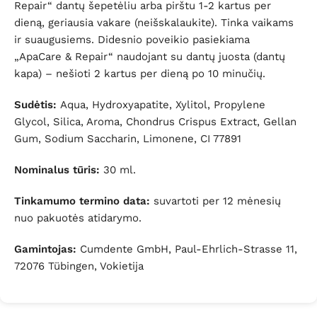
Repair“ dantų šepetėliu arba pirštu 1-2 kartus per
dieną, geriausia vakare (neišskalaukite). Tinka vaikams
ir suaugusiems. Didesnio poveikio pasiekiama
„ApaCare & Repair“ naudojant su dantų juosta (dantų
kapa) – nešioti 2 kartus per dieną po 10 minučių.
Sudėtis:
Aqua, Hydroxyapatite, Xylitol, Propylene
Glycol, Silica, Aroma, Chondrus Crispus Extract, Gellan
Gum, Sodium Saccharin, Limonene, CI 77891
Nominalus tūris:
30 ml.
Tinkamumo termino data:
suvartoti per 12 mėnesių
nuo pakuotės atidarymo.
Gamintojas:
Cumdente GmbH, Paul-Ehrlich-Strasse 11,
72076 Tübingen, Vokietija