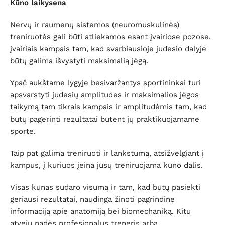
Kūno laikysena
Nervų ir raumenų sistemos (neuromuskulinės)
treniruotės gali būti atliekamos esant įvairiose pozose,
įvairiais kampais tam, kad svarbiausioje judesio dalyje
būtų galima išvystyti maksimalią jėgą.
Ypač aukštame lygyje besivaržantys sportininkai turi
apsvarstyti judesių amplitudes ir maksimalios jėgos
taikymą tam tikrais kampais ir amplitudėmis tam, kad
būtų pagerinti rezultatai būtent jų praktikuojamame
sporte.
Taip pat galima treniruoti ir lankstumą, atsižvelgiant į
kampus, į kuriuos įeina jūsų treniruojama kūno dalis.
Visas kūnas sudaro visumą ir tam, kad būtų pasiekti
geriausi rezultatai, naudinga žinoti pagrindinę
informaciją apie anatomiją bei biomechaniką. Kitu
atveju padės profesionalus treneris arba