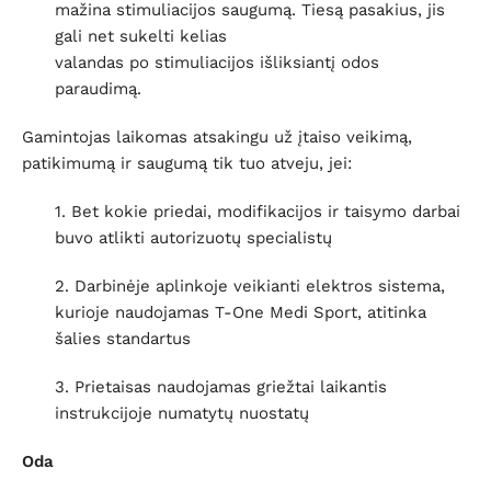
mažina stimuliacijos saugumą. Tiesą pasakius, jis
gali net sukelti kelias
valandas po stimuliacijos išliksiantį odos
paraudimą.
Gamintojas laikomas atsakingu už įtaiso veikimą,
patikimumą ir saugumą tik tuo atveju, jei:
1. Bet kokie priedai, modifikacijos ir taisymo darbai
buvo atlikti autorizuotų specialistų
2. Darbinėje aplinkoje veikianti elektros sistema,
kurioje naudojamas T-One Medi Sport, atitinka
šalies standartus
3. Prietaisas naudojamas griežtai laikantis
instrukcijoje numatytų nuostatų
Oda