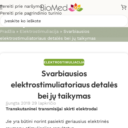
Pereiti prie naršymo
Pereiti prie pagrindinio turinio
Straipsniai
Pradžia
»
Elektrostimuliacija
»
Svarbiausios
elektrostimuliatoriaus detalės bei jų taikymas
ELEKTROSTIMULIACIJA
Svarbiausios
elektrostimuliatoriaus detalės
bei jų taikymas
Įjungta 2019 29 lapkričio
Transkutaninei transmisijai skirti elektrodai
Jie yra būtini norint pasiekti geriausius elektrinės