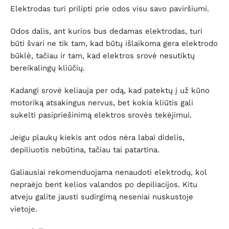
Elektrodas turi prilipti prie odos visu savo paviršiumi.
Odos dalis, ant kurios bus dedamas elektrodas, turi
būti švari ne tik tam, kad būtų išlaikoma gera elektrodo
būklė, tačiau ir tam, kad elektros srovė nesutiktų
bereikalingų kliūčių.
Kadangi srovė keliauja per odą, kad patektų į už kūno
motoriką atsakingus nervus, bet kokia kliūtis gali
sukelti pasipriešinimą elektros srovės tekėjimui.
Jeigu plaukų kiekis ant odos nėra labai didelis,
depiliuotis nebūtina, tačiau tai patartina.
Galiausiai rekomenduojama nenaudoti elektrodų, kol
nepraėjo bent kelios valandos po depiliacijos. Kitu
atveju galite jausti sudirgimą neseniai nuskustoje
vietoje.