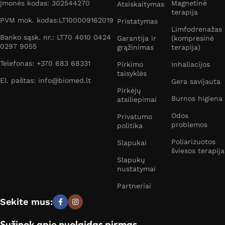
Įmonės kodas: 302544270
Magnetinė
Atsiskaitymas
terapija
PVM mok. kodas:LT100009162019
Pristatymas
Limfodrenažas
Banko sąsk. nr.: LT70 4010 0424
Garantija ir
(kompresinė
0297 9055
grąžinimas
terapija)
Telefonas: +370 683 68331
Pirkimo
Inhaliacijos
taisyklės
El. paštas: info@biomed.lt
Gera savijauta
Pirkėjų
Burnos higiena
atsiliepimai
Odos
Privatumo
problemos
politika
Poliarizuotos
Slapukai
šviesos terapija
Slapukų
nustatymai
Partneriai
Sekite mus:
Sužinok apie nuolaidas pirmas