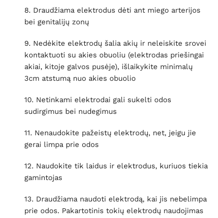
8. Draudžiama elektrodus dėti ant miego arterijos
bei genitalijų zonų
9. Nedėkite elektrodų šalia akių ir neleiskite srovei
kontaktuoti su akies obuoliu (elektrodas priešingai
akiai, kitoje galvos pusėje), išlaikykite minimalų
3cm atstumą nuo akies obuolio
10. Netinkami elektrodai gali sukelti odos
sudirgimus bei nudegimus
11. Nenaudokite pažeistų elektrodų, net, jeigu jie
gerai limpa prie odos
12. Naudokite tik laidus ir elektrodus, kuriuos tiekia
gamintojas
13. Draudžiama naudoti elektrodą, kai jis nebelimpa
prie odos. Pakartotinis tokių elektrodų naudojimas