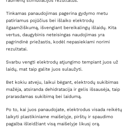
raumenų stimuliacijos rezultatus.
Tinkamas panaudojimas pagerina gydymo metu
patiriamus pojūčius bei išlaiko elektrodų
ilgaamžiškumą, išvengiant bereikalingų išlaidų. Kita
vertus, daugybinis neteisingas naudojimas yra
pagrindinė priežastis, kodėl nepasiekiami norimi
rezultatai.
Svarbu vengti elektrodų atjungimo tempiant juos už
laidų, mat taip galite juos sulaužyti.
Bet kokiu atveju, laikui bėgant, elektrodų sukibimas
mažėja, atsiranda dehidratacija ir gelis išsausėja, taip
prarasdamas sukibimą bei laidumą.
Po to, kai juos panaudojate, elektrodus visada reikėtų
laikyti plastikiniame maišelyje, pirštų ir spaudimo
pagalba išleidžiant visą maišelyje likusį orą.