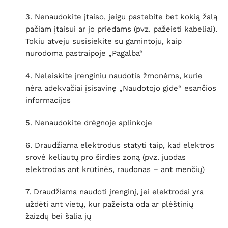
3. Nenaudokite įtaiso, jeigu pastebite bet kokią žalą
pačiam įtaisui ar jo priedams (pvz. pažeisti kabeliai).
Tokiu atveju susisiekite su gamintoju, kaip
nurodoma pastraipoje „Pagalba“
4. Neleiskite įrenginiu naudotis žmonėms, kurie
nėra adekvačiai įsisavinę „Naudotojo gide“ esančios
informacijos
5. Nenaudokite drėgnoje aplinkoje
6. Draudžiama elektrodus statyti taip, kad elektros
srovė keliautų pro širdies zoną (pvz. juodas
elektrodas ant krūtinės, raudonas – ant menčių)
7. Draudžiama naudoti įrenginį, jei elektrodai yra
uždėti ant vietų, kur pažeista oda ar plėštinių
žaizdų bei šalia jų