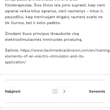
fizioterapeutas. Šios žinios leis jums suprasti, kaip vieni
sąnariai veikia kitus sąnarius, vieni raumenys – kitus ir,
pavyzdžiui, kaip treniruojant dvigalvį raumenį svarbi ne
tik čiurnos, bet ir kelio padėtis.
Žinodami šiuos principus išnaudosite visą
elektrostimuliacinės treniruotės privalumą.
Šaltinis:
https://www.itechmedicaldivision.com/en/training
elements-of-an-electro-stimulator-and-its-
application/
Naujesni
Senesnis