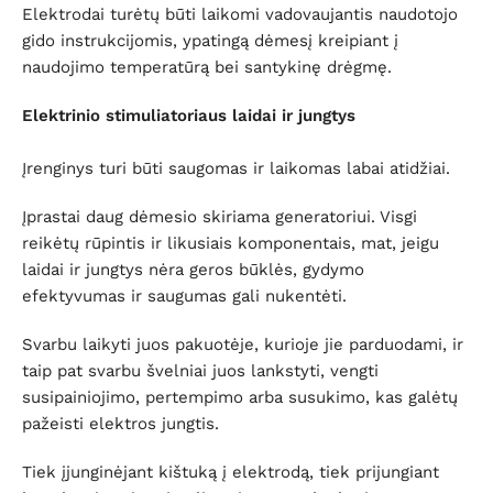
Elektrodai turėtų būti laikomi vadovaujantis naudotojo
gido instrukcijomis, ypatingą dėmesį kreipiant į
naudojimo temperatūrą bei santykinę drėgmę.
Elektrinio stimuliatoriaus laidai ir jungtys
Įrenginys turi būti saugomas ir laikomas labai atidžiai.
Įprastai daug dėmesio skiriama generatoriui. Visgi
reikėtų rūpintis ir likusiais komponentais, mat, jeigu
laidai ir jungtys nėra geros būklės, gydymo
efektyvumas ir saugumas gali nukentėti.
Svarbu laikyti juos pakuotėje, kurioje jie parduodami, ir
taip pat svarbu švelniai juos lankstyti, vengti
susipainiojimo, pertempimo arba susukimo, kas galėtų
pažeisti elektros jungtis.
Tiek įjunginėjant kištuką į elektrodą, tiek prijungiant