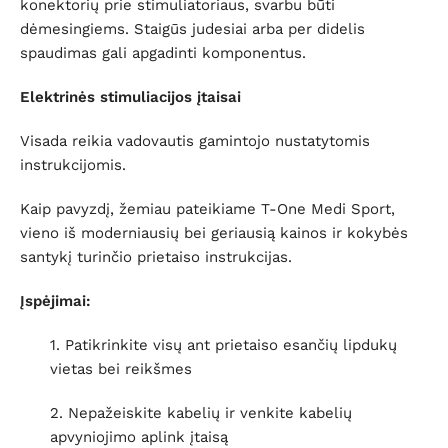
konektorių prie stimuliatoriaus, svarbu būti
dėmesingiems. Staigūs judesiai arba per didelis
spaudimas gali apgadinti komponentus.
Elektrinės stimuliacijos įtaisai
Visada reikia vadovautis gamintojo nustatytomis
instrukcijomis.
Kaip pavyzdį, žemiau pateikiame T-One Medi Sport,
vieno iš moderniausių bei geriausią kainos ir kokybės
santykį turinčio prietaiso instrukcijas.
Įspėjimai:
1. Patikrinkite visų ant prietaiso esančių lipdukų
vietas bei reikšmes
2. Nepažeiskite kabelių ir venkite kabelių
apvyniojimo aplink įtaisą