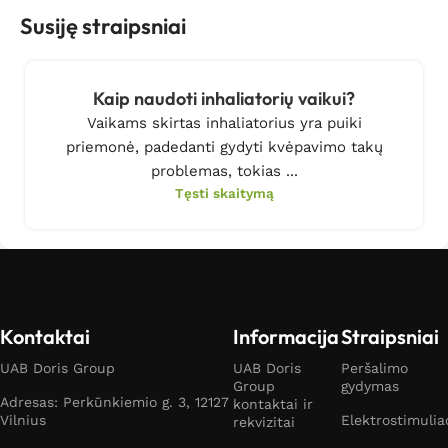
Susiję straipsniai
Kaip naudoti inhaliatorių vaikui?
Vaikams skirtas inhaliatorius yra puiki
priemonė, padedanti gydyti kvėpavimo takų
problemas, tokias ...
Tęsti skaitymą
Kontaktai
Informacija
Straipsniai
UAB Doris Group
UAB Doris
Peršalimo
Group
gydymas
Adresas: Perkūnkiemio g. 3, 12127
kontaktai ir
Vilnius
Elektrostimulia
rekvizitai